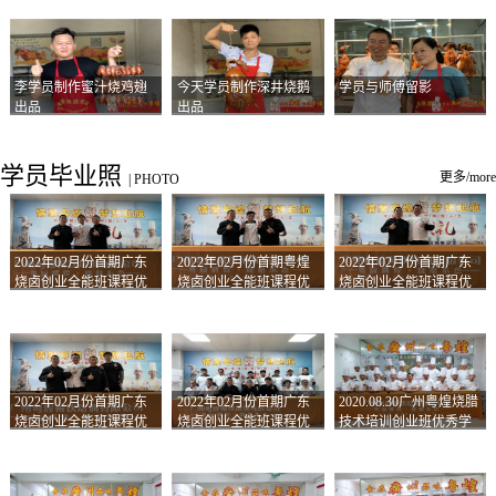
李学员制作蜜汁烧鸡翅
今天学员制作深井烧鹅
学员与师傅留影
出品
出品
学员毕业照
更多/more
|
PHOTO
2022年02月份首期广东
2022年02月份首期粤煌
2022年02月份首期广东
烧卤创业全能班课程优
烧卤创业全能班课程优
烧卤创业全能班课程优
秀学员留影
秀学员留影
秀学员留影
2022年02月份首期广东
2022年02月份首期广东
2020.08.30广州粤煌烧腊
烧卤创业全能班课程优
烧卤创业全能班课程优
技术培训创业班优秀学
秀学员留影
秀学员留影
员合影