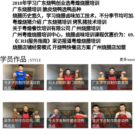
2018年学习广东烧鸭创业选粤煌烧腊培训
广东烧腊培训 脆皮烧鸭选鸭品种
烧腊历史悠久，学习烧腊卤味加工
粤煌烧猪介绍 广东烧猪培训 烤乳猪技术培训
关于粤煌餐饮培训有限公司 广州烧腊培训
广州粤煌烧腊培训中心，烧腊卤味培训课程优惠价为：6980元，学习烧腊、卤味、盐焗、白切、油鸡
《CRH服务指南》采访报道粤煌烧腊培训
烧腊店铺经营模式 开烧鸭快餐店方案 广州烧腊店加盟
学员作品
更多/more
|
STYLE
今天学员制作玻璃烧鹅
何大叔制作澳门烧肉出
广东李学员制作脆皮烧
出品
品
肉出品
梁学员制作白切鸡、烧
今天学员制作脆皮烧鸭
重庆学员制作脆皮烧鸭
鸭出品
出品
出品