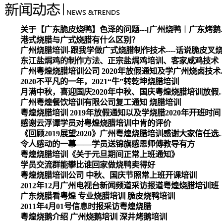
关于【广东脆皮烧
港式烧腊与广式烧腊有什么区别？
广州烧腊培训-跟我学做广式烧腊制作技术----话说脆皮叉
东江盐焗鸡的制作方法、正宗盐焗鸡培训、客家咸鸡技术
广州粤煌烧腊培
2020不平凡的一年，2021“牛”转乾坤烧腊培训
月满中秋，喜迎国庆2020
广州粤煌餐饮培训有限公司复工通知 烧腊培训
粤煌烧腊培训 2019年放假通知以及学烧腊2020年开班时间
感谢云浮谭学员对粤煌烧腊培训中肯的评价
《回顾2019展望2020》广州
令人感动的一幕——学员送锦旗感恩师傅教导有方
粤煌烧腊培训《关于元旦期间正常上班通知》
学员交流群能攀比谁回家做烧鸭卖得好
粤煌烧腊培训公司 中秋、国庆节照常上班开课培训
2012年12月广州电视台新闻频道采访报道粤煌烧腊培训班
广东烧腊看粤煌 专业烧腊培训 脆皮烧鸭培训
2011年4月01号信息时报采访粤煌烧腊
粤煌烧鹅介绍 广州烧鹅培训 深井烤鹅培训