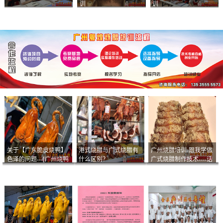
训
训
关于【广东脆皮烧鸭】
港式烧腊与广式烧腊有
广州烧腊培训-跟我学做
色泽的问题---[广州烧鸭
什么区别？
广式烧腊制作技术----话
︱广东烤鹅]什么样的色
说脆皮叉烧
泽是一个标准