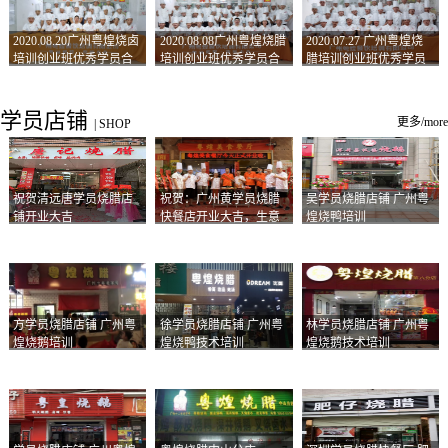
2020.08.20广州粤煌烧卤
2020.08.08广州粤煌烧腊
2020.07.27 广州粤煌烧
培训创业班优秀学员合
培训创业班优秀学员合
腊培训创业班优秀学员
影
影
合影
学员店铺
更多/more
|
SHOP
祝贺清远唐学员烧腊店
祝贺：广州黄学员烧腊
吴学员烧腊店铺 广州粤
铺开业大吉
快餐店开业大吉，生意
煌烧鸭培训
兴隆！
方学员烧腊店铺 广州粤
徐学员烧腊店铺 广州粤
林学员烧腊店铺 广州粤
煌烧鹅培训
煌烧鸭技术培训
煌烧鹅技术培训