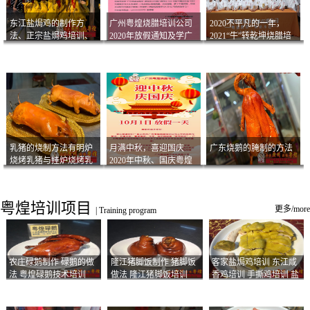
东江盐焗鸡的制作方
广州粤煌烧腊培训公司
2020不平凡的一年，
法、正宗盐焗鸡培训、
2020年放假通知及学广
2021“牛”转乾坤烧腊培
客家咸鸡技术
州烧卤技术2021年开班
训
通知
乳猪的烧制方法有明炉
月满中秋，喜迎国庆
广东烧鹅的腌制的方法
烧烤乳猪与挂炉烧烤乳
2020年中秋、国庆粤煌
猪以及乳猪酱的制作方
烧腊培训放假通知
法
粤煌培训项目
更多/more
|
Training program
农庄碌鹅制作 碌鹅的做
隆江猪脚饭制作 猪脚饭
客家盐焗鸡培训 东江咸
法 粤煌碌鹅技术培训
做法 隆江猪脚饭培训
香鸡培训 手撕鸡培训 盐
焗凤爪培训