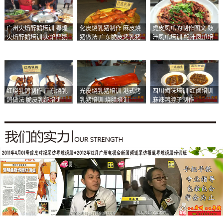
广州火焰醉鹅培训 粤煌
化皮烧乳猪制作 麻皮烧
虎皮凤爪的制作图文 豉
火焰醉鹅培训 火焰醉鹅
猪做法 广东脆皮烤乳猪
汁凤爪培训 鲍汁凤爪培
加盟
培训
训
红烧乳鸽制作 广东烧乳
光皮烧乳猪培训 港式烤
四川卤味培训 红卤培训
鸽做法 脆皮乳鸽培训
乳猪培训 烧腊培训
麻辣鸭脖子制作