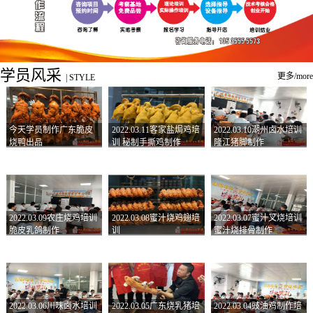
学员风采
更多/more
|
STYLE
今天学员制作广东脆皮
2022.03.11客家盐焗鸡培
2022.03.10潮州卤水培训
烧鸭出品
训 秘制手撕鸡制作
隆江猪脚制作
2022.03.09农庄烧鸡培训
2022.03.08蜜汁烧鸡翅培
2022.03.07蜜汁叉烧培训
脆皮乳鸽制作
训
蜜汁烧排骨制作
2022.03.06川味卤水培训
2022.03.05广东烧乳猪培
2022.03.04豉油鸡制作培