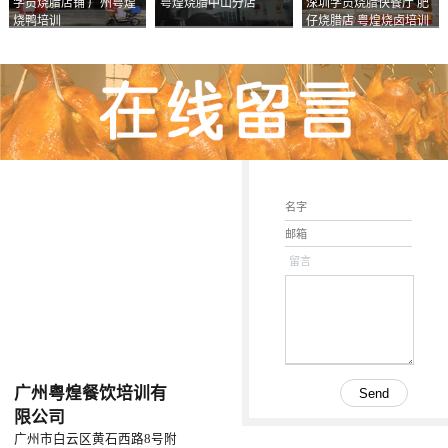
学员烧腊店铺 广州粤煌
粤煌烧腊中山分店
深圳学员烧腊快餐厅 肥
烧鸭培训
仔烧腊店 粤煌烧卤培训
学校
留言
广州粤煌餐饮培训有
限公司
广州市白云区黄石西路8号附