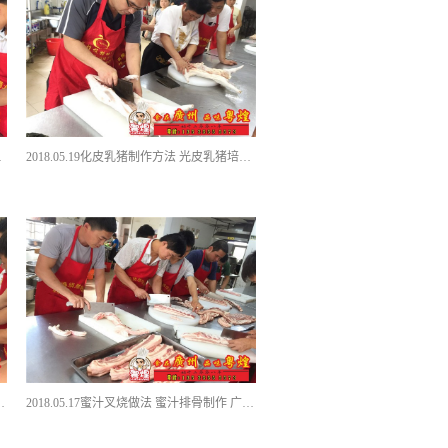
 烧卤饭培训
2018.05.19化皮乳猪制作方法 光皮乳猪培训 广州烧腊培训
虎皮凤爪培训 豉汁凤爪培训
2018.05.17蜜汁叉烧做法 蜜汁排骨制作 广式烧腊饭加盟