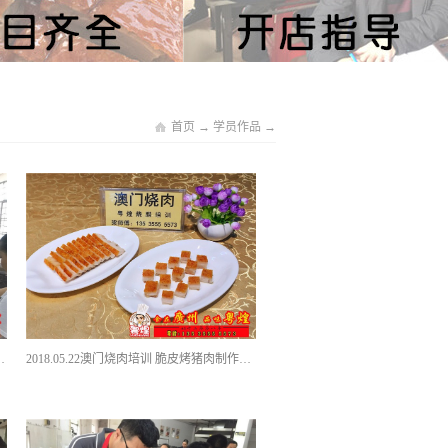
首页
→
学员作品
→
油卤菜做法 麻辣酱板鸭培训
2018.05.22澳门烧肉培训 脆皮烤猪肉制作方法 烧卤培训