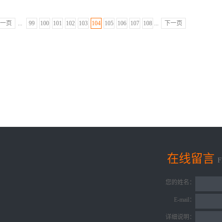
一页
...
99
100
101
102
103
104
105
106
107
108
...
下一页
在线留言
您的姓名：
E-mail：
详细说明：