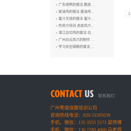
广东烧鸭的做法 脆皮烧鸭培训 广州烤鸭技术培训 烧腊培训
豉油鸡的做法 酱油鸡的制作方法 玫瑰露豉油鸡培训
上
蜜汁叉烧的做法 蜜汁叉烧的制作方法 叉烧肉培训 烧排骨培训
炸凤爪培训 虎皮凤爪的做法 豉汁凤爪的制作 鲍汁凤爪培训
湛江白切鸡的做法 白切鸡培训 廉江白斩鸡培训 粤式烧卤技术培训
广州白云凤爪的制作 白云猪手的做法 广式烧卤培训
学习农庄碌鹅的做法 禄鹅的制作方法 碌鹅培训
广州粤煌烧腊培训公司
咨询热线电话：020-33395639
手机、微信：135 3555 5573 梁师傅
手机、微信：136 2280 4960 马老师