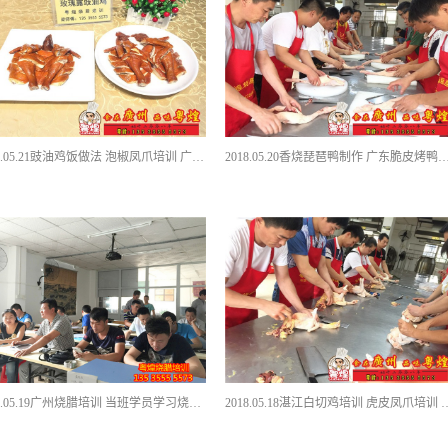
2018.05.21豉油鸡饭做法 泡椒凤爪培训 广式烧腊培训
2018.05.20香烧琵琶鸭制作 广东脆皮烤鸭培训
2016.05.19广州烧腊培训 当班学员学习烧乳猪技术知识
2018.05.18湛江白切鸡培训 