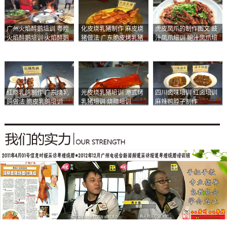
广州火焰醉鹅培训 粤煌
化皮烧乳猪制作 麻皮烧
虎皮凤爪的制作图文 豉
火焰醉鹅培训 火焰醉鹅
猪做法 广东脆皮烤乳猪
汁凤爪培训 鲍汁凤爪培
加盟
培训
训
红烧乳鸽制作 广东烧乳
光皮烧乳猪培训 港式烤
四川卤味培训 红卤培训
鸽做法 脆皮乳鸽培训
乳猪培训 烧腊培训
麻辣鸭脖子制作