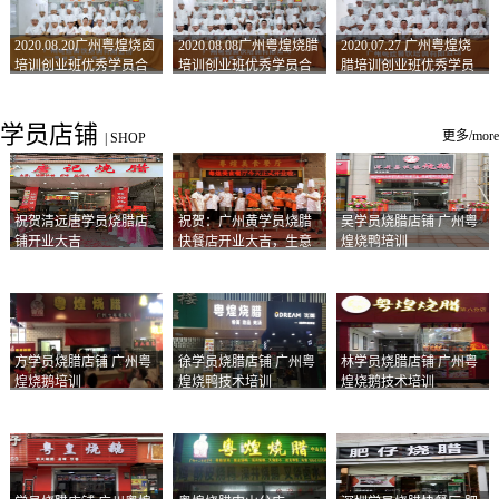
2020.08.20广州粤煌烧卤
2020.08.08广州粤煌烧腊
2020.07.27 广州粤煌烧
培训创业班优秀学员合
培训创业班优秀学员合
腊培训创业班优秀学员
影
影
合影
学员店铺
更多/more
|
SHOP
祝贺清远唐学员烧腊店
祝贺：广州黄学员烧腊
吴学员烧腊店铺 广州粤
铺开业大吉
快餐店开业大吉，生意
煌烧鸭培训
兴隆！
方学员烧腊店铺 广州粤
徐学员烧腊店铺 广州粤
林学员烧腊店铺 广州粤
煌烧鹅培训
煌烧鸭技术培训
煌烧鹅技术培训