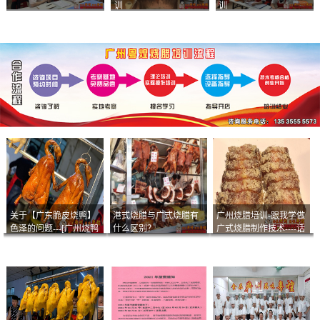
训
训
关于【广东脆皮烧鸭】
港式烧腊与广式烧腊有
广州烧腊培训-跟我学做
色泽的问题---[广州烧鸭
什么区别？
广式烧腊制作技术----话
︱广东烤鹅]什么样的色
说脆皮叉烧
泽是一个标准