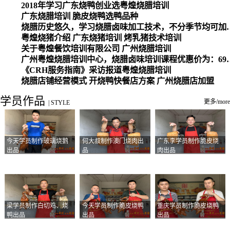
2018年学习广东烧鸭创业选粤煌烧腊培训
广东烧腊培训 脆皮烧鸭选鸭品种
烧腊历史悠久，学习烧腊卤味加工
粤煌烧猪介绍 广东烧猪培训 烤乳猪技术培训
关于粤煌餐饮培训有限公司 广州烧腊培训
广州粤煌烧腊培训中心，烧腊卤味培训课程优惠价为：6980元，学习烧腊、卤味、盐焗、白切、油鸡
《CRH服务指南》采访报道粤煌烧腊培训
烧腊店铺经营模式 开烧鸭快餐店方案 广州烧腊店加盟
学员作品
更多/more
|
STYLE
今天学员制作玻璃烧鹅
何大叔制作澳门烧肉出
广东李学员制作脆皮烧
出品
品
肉出品
梁学员制作白切鸡、烧
今天学员制作脆皮烧鸭
重庆学员制作脆皮烧鸭
鸭出品
出品
出品