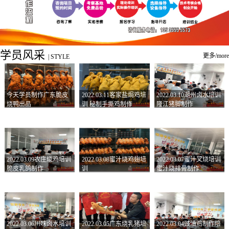
学员风采
更多/more
|
STYLE
今天学员制作广东脆皮
2022.03.11客家盐焗鸡培
2022.03.10潮州卤水培训
烧鸭出品
训 秘制手撕鸡制作
隆江猪脚制作
2022.03.09农庄烧鸡培训
2022.03.08蜜汁烧鸡翅培
2022.03.07蜜汁叉烧培训
脆皮乳鸽制作
训
蜜汁烧排骨制作
2022.03.06川味卤水培训
2022.03.05广东烧乳猪培
2022.03.04豉油鸡制作培