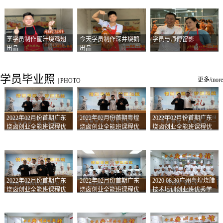
李学员制作蜜汁烧鸡翅
今天学员制作深井烧鹅
学员与师傅留影
出品
出品
学员毕业照
更多/more
|
PHOTO
2022年02月份首期广东
2022年02月份首期粤煌
2022年02月份首期广东
烧卤创业全能班课程优
烧卤创业全能班课程优
烧卤创业全能班课程优
秀学员留影
秀学员留影
秀学员留影
2022年02月份首期广东
2022年02月份首期广东
2020.08.30广州粤煌烧腊
烧卤创业全能班课程优
烧卤创业全能班课程优
技术培训创业班优秀学
秀学员留影
秀学员留影
员合影