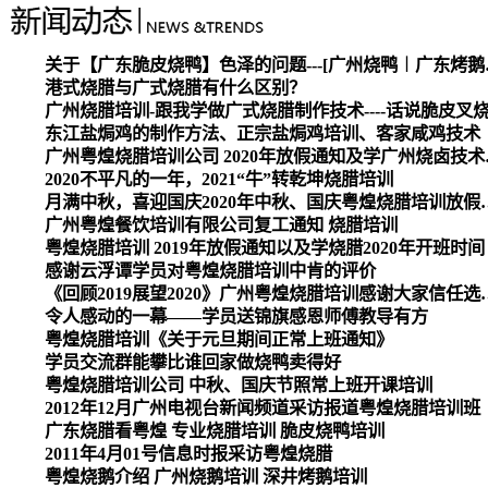
关于【广东脆皮烧
港式烧腊与广式烧腊有什么区别？
广州烧腊培训-跟我学做广式烧腊制作技术----话说脆皮叉
东江盐焗鸡的制作方法、正宗盐焗鸡培训、客家咸鸡技术
广州粤煌烧腊培
2020不平凡的一年，2021“牛”转乾坤烧腊培训
月满中秋，喜迎国庆2020
广州粤煌餐饮培训有限公司复工通知 烧腊培训
粤煌烧腊培训 2019年放假通知以及学烧腊2020年开班时间
感谢云浮谭学员对粤煌烧腊培训中肯的评价
《回顾2019展望2020》广州
令人感动的一幕——学员送锦旗感恩师傅教导有方
粤煌烧腊培训《关于元旦期间正常上班通知》
学员交流群能攀比谁回家做烧鸭卖得好
粤煌烧腊培训公司 中秋、国庆节照常上班开课培训
2012年12月广州电视台新闻频道采访报道粤煌烧腊培训班
广东烧腊看粤煌 专业烧腊培训 脆皮烧鸭培训
2011年4月01号信息时报采访粤煌烧腊
粤煌烧鹅介绍 广州烧鹅培训 深井烤鹅培训