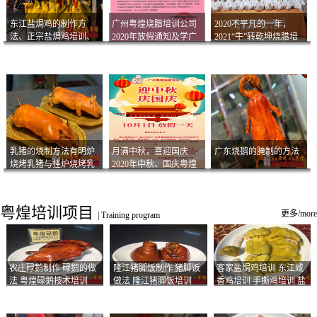
东江盐焗鸡的制作方
广州粤煌烧腊培训公司
2020不平凡的一年，
法、正宗盐焗鸡培训、
2020年放假通知及学广
2021“牛”转乾坤烧腊培
客家咸鸡技术
州烧卤技术2021年开班
训
通知
乳猪的烧制方法有明炉
月满中秋，喜迎国庆
广东烧鹅的腌制的方法
烧烤乳猪与挂炉烧烤乳
2020年中秋、国庆粤煌
猪以及乳猪酱的制作方
烧腊培训放假通知
法
粤煌培训项目
更多/more
|
Training program
农庄碌鹅制作 碌鹅的做
隆江猪脚饭制作 猪脚饭
客家盐焗鸡培训 东江咸
法 粤煌碌鹅技术培训
做法 隆江猪脚饭培训
香鸡培训 手撕鸡培训 盐
焗凤爪培训