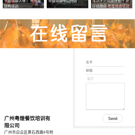
学员烧腊店铺 广州粤煌
粤煌烧腊中山分店
深圳学员烧腊快餐厅 肥
烧鸭培训
仔烧腊店 粤煌烧卤培训
学校
留言
广州粤煌餐饮培训有
限公司
广州市白云区黄石西路8号附