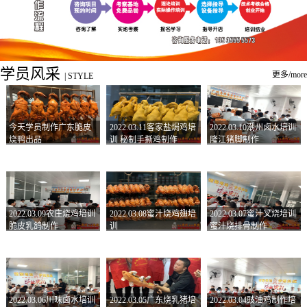
学员风采
更多/more
|
STYLE
今天学员制作广东脆皮
2022.03.11客家盐焗鸡培
2022.03.10潮州卤水培训
烧鸭出品
训 秘制手撕鸡制作
隆江猪脚制作
2022.03.09农庄烧鸡培训
2022.03.08蜜汁烧鸡翅培
2022.03.07蜜汁叉烧培训
脆皮乳鸽制作
训
蜜汁烧排骨制作
2022.03.06川味卤水培训
2022.03.05广东烧乳猪培
2022.03.04豉油鸡制作培