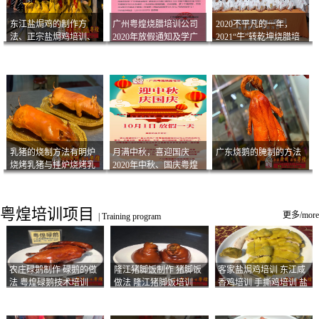
东江盐焗鸡的制作方
广州粤煌烧腊培训公司
2020不平凡的一年，
法、正宗盐焗鸡培训、
2020年放假通知及学广
2021“牛”转乾坤烧腊培
客家咸鸡技术
州烧卤技术2021年开班
训
通知
乳猪的烧制方法有明炉
月满中秋，喜迎国庆
广东烧鹅的腌制的方法
烧烤乳猪与挂炉烧烤乳
2020年中秋、国庆粤煌
猪以及乳猪酱的制作方
烧腊培训放假通知
法
粤煌培训项目
更多/more
|
Training program
农庄碌鹅制作 碌鹅的做
隆江猪脚饭制作 猪脚饭
客家盐焗鸡培训 东江咸
法 粤煌碌鹅技术培训
做法 隆江猪脚饭培训
香鸡培训 手撕鸡培训 盐
焗凤爪培训