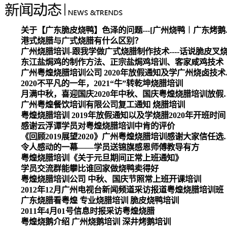
关于【广东脆皮烧
港式烧腊与广式烧腊有什么区别？
广州烧腊培训-跟我学做广式烧腊制作技术----话说脆皮叉
东江盐焗鸡的制作方法、正宗盐焗鸡培训、客家咸鸡技术
广州粤煌烧腊培
2020不平凡的一年，2021“牛”转乾坤烧腊培训
月满中秋，喜迎国庆2020
广州粤煌餐饮培训有限公司复工通知 烧腊培训
粤煌烧腊培训 2019年放假通知以及学烧腊2020年开班时间
感谢云浮谭学员对粤煌烧腊培训中肯的评价
《回顾2019展望2020》广州
令人感动的一幕——学员送锦旗感恩师傅教导有方
粤煌烧腊培训《关于元旦期间正常上班通知》
学员交流群能攀比谁回家做烧鸭卖得好
粤煌烧腊培训公司 中秋、国庆节照常上班开课培训
2012年12月广州电视台新闻频道采访报道粤煌烧腊培训班
广东烧腊看粤煌 专业烧腊培训 脆皮烧鸭培训
2011年4月01号信息时报采访粤煌烧腊
粤煌烧鹅介绍 广州烧鹅培训 深井烤鹅培训