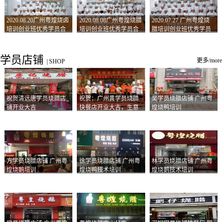
2020.08.20广州粤煌烧卤
2020.08.08广州粤煌烧腊
2020.07.27 广州粤煌烧
培训创业班优秀学员合
培训创业班优秀学员合
腊培训创业班优秀学员
影
影
合影
学员店铺
更多/more
|
SHOP
祝贺清远唐学员烧腊店
祝贺：广州黄学员烧腊
吴学员烧腊店铺 广州粤
铺开业大吉
快餐店开业大吉，生意
煌烧鸭培训
兴隆！
方学员烧腊店铺 广州粤
徐学员烧腊店铺 广州粤
林学员烧腊店铺 广州粤
煌烧鹅培训
煌烧鸭技术培训
煌烧鹅技术培训