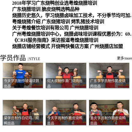
2018年学习广东烧鸭创业选粤煌烧腊培训
广东烧腊培训 脆皮烧鸭选鸭品种
烧腊历史悠久，学习烧腊卤味加工
粤煌烧猪介绍 广东烧猪培训 烤乳猪技术培训
关于粤煌餐饮培训有限公司 广州烧腊培训
广州粤煌烧腊培训中心，烧腊卤味培训课程优惠价为：6980元，学习烧腊、卤味、盐焗、白切、油鸡
《CRH服务指南》采访报道粤煌烧腊培训
烧腊店铺经营模式 开烧鸭快餐店方案 广州烧腊店加盟
学员作品
更多/more
|
STYLE
今天学员制作玻璃烧鹅
何大叔制作澳门烧肉出
广东李学员制作脆皮烧
出品
品
肉出品
梁学员制作白切鸡、烧
今天学员制作脆皮烧鸭
重庆学员制作脆皮烧鸭
鸭出品
出品
出品