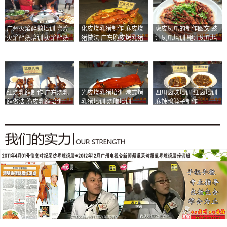
广州火焰醉鹅培训 粤煌
化皮烧乳猪制作 麻皮烧
虎皮凤爪的制作图文 豉
火焰醉鹅培训 火焰醉鹅
猪做法 广东脆皮烤乳猪
汁凤爪培训 鲍汁凤爪培
加盟
培训
训
红烧乳鸽制作 广东烧乳
光皮烧乳猪培训 港式烤
四川卤味培训 红卤培训
鸽做法 脆皮乳鸽培训
乳猪培训 烧腊培训
麻辣鸭脖子制作