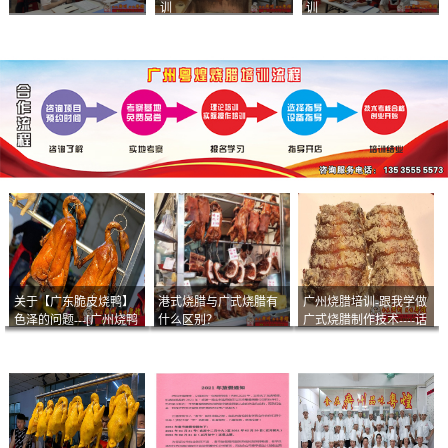
训
训
关于【广东脆皮烧鸭】
港式烧腊与广式烧腊有
广州烧腊培训-跟我学做
色泽的问题---[广州烧鸭
什么区别？
广式烧腊制作技术----话
︱广东烤鹅]什么样的色
说脆皮叉烧
泽是一个标准