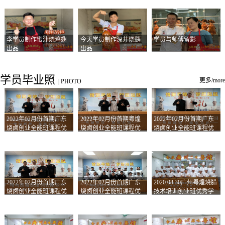
李学员制作蜜汁烧鸡翅
今天学员制作深井烧鹅
学员与师傅留影
出品
出品
学员毕业照
更多/more
|
PHOTO
2022年02月份首期广东
2022年02月份首期粤煌
2022年02月份首期广东
烧卤创业全能班课程优
烧卤创业全能班课程优
烧卤创业全能班课程优
秀学员留影
秀学员留影
秀学员留影
2022年02月份首期广东
2022年02月份首期广东
2020.08.30广州粤煌烧腊
烧卤创业全能班课程优
烧卤创业全能班课程优
技术培训创业班优秀学
秀学员留影
秀学员留影
员合影