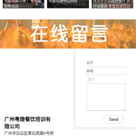
学员烧腊店铺 广州粤煌
粤煌烧腊中山分店
深圳学员烧腊快餐厅 肥
烧鸭培训
仔烧腊店 粤煌烧卤培训
学校
留言
广州粤煌餐饮培训有
限公司
广州市白云区黄石西路8号附