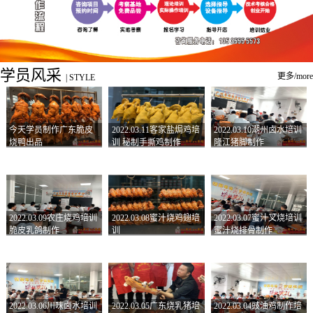
学员风采
更多/more
|
STYLE
今天学员制作广东脆皮
2022.03.11客家盐焗鸡培
2022.03.10潮州卤水培训
烧鸭出品
训 秘制手撕鸡制作
隆江猪脚制作
2022.03.09农庄烧鸡培训
2022.03.08蜜汁烧鸡翅培
2022.03.07蜜汁叉烧培训
脆皮乳鸽制作
训
蜜汁烧排骨制作
2022.03.06川味卤水培训
2022.03.05广东烧乳猪培
2022.03.04豉油鸡制作培