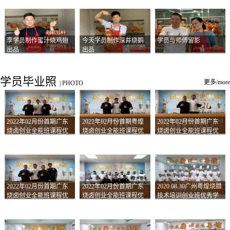
李学员制作蜜汁烧鸡翅
今天学员制作深井烧鹅
学员与师傅留影
出品
出品
学员毕业照
更多/more
|
PHOTO
2022年02月份首期广东
2022年02月份首期粤煌
2022年02月份首期广东
烧卤创业全能班课程优
烧卤创业全能班课程优
烧卤创业全能班课程优
秀学员留影
秀学员留影
秀学员留影
2022年02月份首期广东
2022年02月份首期广东
2020.08.30广州粤煌烧腊
烧卤创业全能班课程优
烧卤创业全能班课程优
技术培训创业班优秀学
秀学员留影
秀学员留影
员合影