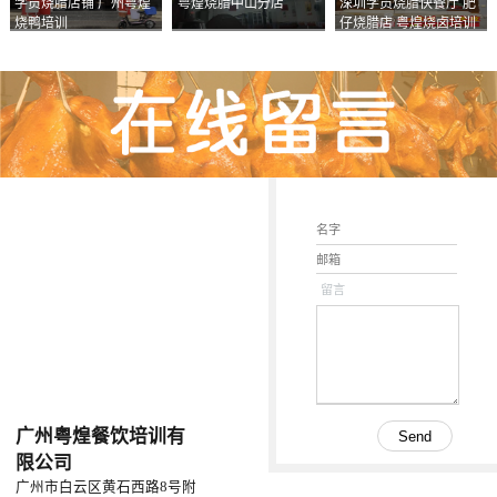
学员烧腊店铺 广州粤煌
粤煌烧腊中山分店
深圳学员烧腊快餐厅 肥
烧鸭培训
仔烧腊店 粤煌烧卤培训
学校
留言
广州粤煌餐饮培训有
限公司
广州市白云区黄石西路8号附