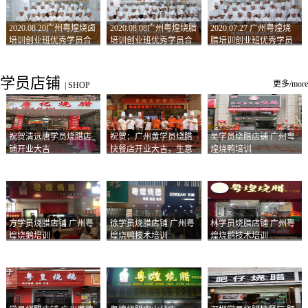
2020.08.20广州粤煌烧卤
2020.08.08广州粤煌烧腊
2020.07.27 广州粤煌烧
培训创业班优秀学员合
培训创业班优秀学员合
腊培训创业班优秀学员
影
影
合影
学员店铺
更多/more
|
SHOP
祝贺清远唐学员烧腊店
祝贺：广州黄学员烧腊
吴学员烧腊店铺 广州粤
铺开业大吉
快餐店开业大吉，生意
煌烧鸭培训
兴隆！
方学员烧腊店铺 广州粤
徐学员烧腊店铺 广州粤
林学员烧腊店铺 广州粤
煌烧鹅培训
煌烧鸭技术培训
煌烧鹅技术培训