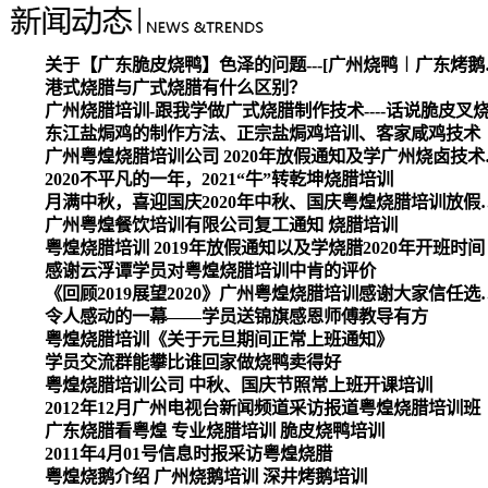
关于【广东脆皮烧
港式烧腊与广式烧腊有什么区别？
广州烧腊培训-跟我学做广式烧腊制作技术----话说脆皮叉
东江盐焗鸡的制作方法、正宗盐焗鸡培训、客家咸鸡技术
广州粤煌烧腊培
2020不平凡的一年，2021“牛”转乾坤烧腊培训
月满中秋，喜迎国庆2020
广州粤煌餐饮培训有限公司复工通知 烧腊培训
粤煌烧腊培训 2019年放假通知以及学烧腊2020年开班时间
感谢云浮谭学员对粤煌烧腊培训中肯的评价
《回顾2019展望2020》广州
令人感动的一幕——学员送锦旗感恩师傅教导有方
粤煌烧腊培训《关于元旦期间正常上班通知》
学员交流群能攀比谁回家做烧鸭卖得好
粤煌烧腊培训公司 中秋、国庆节照常上班开课培训
2012年12月广州电视台新闻频道采访报道粤煌烧腊培训班
广东烧腊看粤煌 专业烧腊培训 脆皮烧鸭培训
2011年4月01号信息时报采访粤煌烧腊
粤煌烧鹅介绍 广州烧鹅培训 深井烤鹅培训