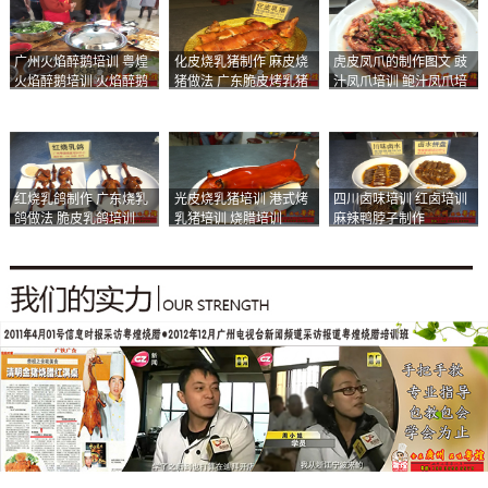
广州火焰醉鹅培训 粤煌
化皮烧乳猪制作 麻皮烧
虎皮凤爪的制作图文 豉
火焰醉鹅培训 火焰醉鹅
猪做法 广东脆皮烤乳猪
汁凤爪培训 鲍汁凤爪培
加盟
培训
训
红烧乳鸽制作 广东烧乳
光皮烧乳猪培训 港式烤
四川卤味培训 红卤培训
鸽做法 脆皮乳鸽培训
乳猪培训 烧腊培训
麻辣鸭脖子制作