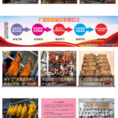
训
训
关于【广东脆皮烧鸭】
港式烧腊与广式烧腊有
广州烧腊培训-跟我学做
色泽的问题---[广州烧鸭
什么区别？
广式烧腊制作技术----话
︱广东烤鹅]什么样的色
说脆皮叉烧
泽是一个标准