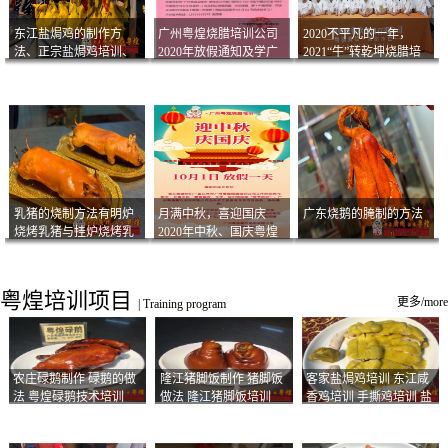
东江盐焗鸡的制作方
广州粤煌烧腊培训公司
2020不平凡的一年，
法、正宗盐焗鸡培训、
2020年放假通知及学广
2021“牛”转乾坤烧腊培
客家咸鸡技术
州烧卤技术2021年开班
训
通知
乳猪的烧制方法有明炉
月满中秋，喜迎国庆
广东烧鹅的腌制的方法
烧烤乳猪与挂炉烧烤乳
2020年中秋、国庆粤煌
猪以及乳猪酱的制作方
烧腊培训放假通知
法
粤煌培训项目
更多/more
|
Training program
农庄碌鹅制作 碌鹅的做
隆江猪脚饭制作 猪脚饭
客家盐焗鸡培训 东江咸
法 粤煌碌鹅技术培训
做法 隆江猪脚饭培训
香鸡培训 手撕鸡培训 盐
焗凤爪培训