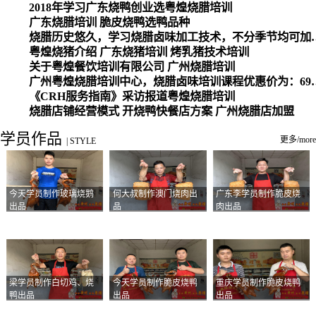
2018年学习广东烧鸭创业选粤煌烧腊培训
广东烧腊培训 脆皮烧鸭选鸭品种
烧腊历史悠久，学习烧腊卤味加工
粤煌烧猪介绍 广东烧猪培训 烤乳猪技术培训
关于粤煌餐饮培训有限公司 广州烧腊培训
广州粤煌烧腊培训中心，烧腊卤味培训课程优惠价为：6980元，学习烧腊、卤味、盐焗、白切、油鸡
《CRH服务指南》采访报道粤煌烧腊培训
烧腊店铺经营模式 开烧鸭快餐店方案 广州烧腊店加盟
学员作品
更多/more
|
STYLE
今天学员制作玻璃烧鹅
何大叔制作澳门烧肉出
广东李学员制作脆皮烧
出品
品
肉出品
梁学员制作白切鸡、烧
今天学员制作脆皮烧鸭
重庆学员制作脆皮烧鸭
鸭出品
出品
出品