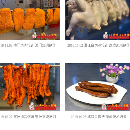
019.11.03 澳门烧肉培训 澳门烧肉制作
2019.11.02 湛江白切鸡培训 虎皮凤爪制作
019.10.27 蜜汁排骨做法 蜜汁叉烧培训
2019.10.25 猪耳朵做法 川卤技术培训