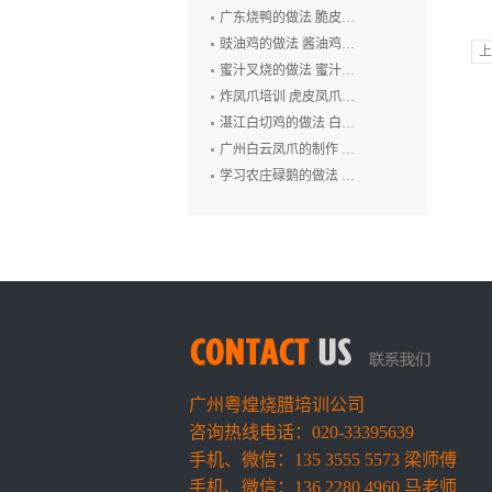
广东烧鸭的做法 脆皮烧鸭培训 广州烤鸭技术培训 烧腊培训
豉油鸡的做法 酱油鸡的制作方法 玫瑰露豉油鸡培训
上
蜜汁叉烧的做法 蜜汁叉烧的制作方法 叉烧肉培训 烧排骨培训
炸凤爪培训 虎皮凤爪的做法 豉汁凤爪的制作 鲍汁凤爪培训
湛江白切鸡的做法 白切鸡培训 廉江白斩鸡培训 粤式烧卤技术培训
广州白云凤爪的制作 白云猪手的做法 广式烧卤培训
学习农庄碌鹅的做法 禄鹅的制作方法 碌鹅培训
广州粤煌烧腊培训公司
咨询热线电话：020-33395639
手机、微信：135 3555 5573 梁师傅
手机、微信：136 2280 4960 马老师