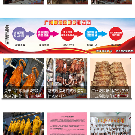
训
训
关于【广东脆皮烧鸭】
港式烧腊与广式烧腊有
广州烧腊培训-跟我学做
色泽的问题---[广州烧鸭
什么区别？
广式烧腊制作技术----话
︱广东烤鹅]什么样的色
说脆皮叉烧
泽是一个标准