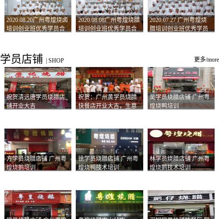
2020.08.20广州粤煌烧卤
2020.08.08广州粤煌烧腊
2020.07.27 广州粤煌烧
培训创业班优秀学员合
培训创业班优秀学员合
腊培训创业班优秀学员
影
影
合影
学员店铺
更多/more
|
SHOP
祝贺清远唐学员烧腊店
祝贺：广州黄学员烧腊
吴学员烧腊店铺 广州粤
铺开业大吉
快餐店开业大吉，生意
煌烧鸭培训
兴隆！
方学员烧腊店铺 广州粤
徐学员烧腊店铺 广州粤
林学员烧腊店铺 广州粤
煌烧鹅培训
煌烧鸭技术培训
煌烧鹅技术培训