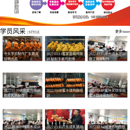
学员风采
更多/more
|
STYLE
今天学员制作广东脆皮
2022.03.11客家盐焗鸡培
2022.03.10潮州卤水培训
烧鸭出品
训 秘制手撕鸡制作
隆江猪脚制作
2022.03.09农庄烧鸡培训
2022.03.08蜜汁烧鸡翅培
2022.03.07蜜汁叉烧培训
脆皮乳鸽制作
训
蜜汁烧排骨制作
2022.03.06川味卤水培训
2022.03.05广东烧乳猪培
2022.03.04豉油鸡制作培