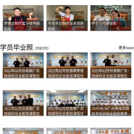
李学员制作蜜汁烧鸡翅
今天学员制作深井烧鹅
学员与师傅留影
出品
出品
学员毕业照
更多/more
|
PHOTO
2022年02月份首期广东
2022年02月份首期粤煌
2022年02月份首期广东
烧卤创业全能班课程优
烧卤创业全能班课程优
烧卤创业全能班课程优
秀学员留影
秀学员留影
秀学员留影
2022年02月份首期广东
2022年02月份首期广东
2020.08.30广州粤煌烧腊
烧卤创业全能班课程优
烧卤创业全能班课程优
技术培训创业班优秀学
秀学员留影
秀学员留影
员合影