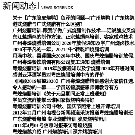
关于【广东脆皮烧
港式烧腊与广式烧腊有什么区别？
广州烧腊培训-跟我学做广式烧腊制作技术----话说脆皮叉
东江盐焗鸡的制作方法、正宗盐焗鸡培训、客家咸鸡技术
广州粤煌烧腊培
2020不平凡的一年，2021“牛”转乾坤烧腊培训
月满中秋，喜迎国庆2020
广州粤煌餐饮培训有限公司复工通知 烧腊培训
粤煌烧腊培训 2019年放假通知以及学烧腊2020年开班时间
感谢云浮谭学员对粤煌烧腊培训中肯的评价
《回顾2019展望2020》广州
令人感动的一幕——学员送锦旗感恩师傅教导有方
粤煌烧腊培训《关于元旦期间正常上班通知》
学员交流群能攀比谁回家做烧鸭卖得好
粤煌烧腊培训公司 中秋、国庆节照常上班开课培训
2012年12月广州电视台新闻频道采访报道粤煌烧腊培训班
广东烧腊看粤煌 专业烧腊培训 脆皮烧鸭培训
2011年4月01号信息时报采访粤煌烧腊
粤煌烧鹅介绍 广州烧鹅培训 深井烤鹅培训