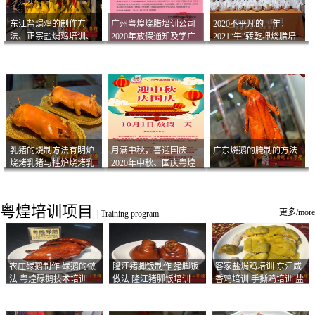
东江盐焗鸡的制作方
广州粤煌烧腊培训公司
2020不平凡的一年，
法、正宗盐焗鸡培训、
2020年放假通知及学广
2021“牛”转乾坤烧腊培
客家咸鸡技术
州烧卤技术2021年开班
训
通知
乳猪的烧制方法有明炉
月满中秋，喜迎国庆
广东烧鹅的腌制的方法
烧烤乳猪与挂炉烧烤乳
2020年中秋、国庆粤煌
猪以及乳猪酱的制作方
烧腊培训放假通知
法
粤煌培训项目
更多/more
|
Training program
农庄碌鹅制作 碌鹅的做
隆江猪脚饭制作 猪脚饭
客家盐焗鸡培训 东江咸
法 粤煌碌鹅技术培训
做法 隆江猪脚饭培训
香鸡培训 手撕鸡培训 盐
焗凤爪培训