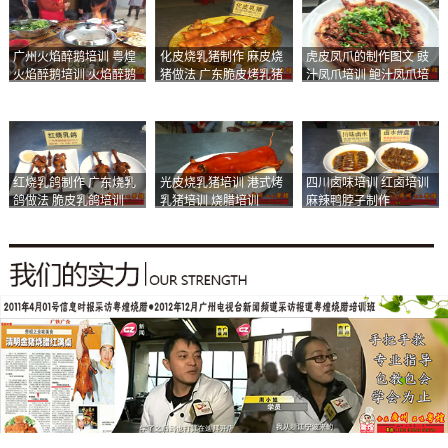
广州火焰醉鹅培训 粤煌
化皮烧乳猪制作 麻皮烧
虎皮凤爪的制作图文 豉
火焰醉鹅培训 火焰醉鹅
猪做法 广东脆皮烤乳猪
汁凤爪培训 鲍汁凤爪培
加盟
培训
训
红烧乳鸽制作 广东烧乳
光皮烧乳猪培训 港式烤
四川卤味培训 红卤培训
鸽做法 脆皮乳鸽培训
乳猪培训 烧腊培训
麻辣鸭脖子制作