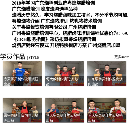
2018年学习广东烧鸭创业选粤煌烧腊培训
广东烧腊培训 脆皮烧鸭选鸭品种
烧腊历史悠久，学习烧腊卤味加工
粤煌烧猪介绍 广东烧猪培训 烤乳猪技术培训
关于粤煌餐饮培训有限公司 广州烧腊培训
广州粤煌烧腊培训中心，烧腊卤味培训课程优惠价为：6980元，学习烧腊、卤味、盐焗、白切、油鸡
《CRH服务指南》采访报道粤煌烧腊培训
烧腊店铺经营模式 开烧鸭快餐店方案 广州烧腊店加盟
学员作品
更多/more
|
STYLE
今天学员制作玻璃烧鹅
何大叔制作澳门烧肉出
广东李学员制作脆皮烧
出品
品
肉出品
梁学员制作白切鸡、烧
今天学员制作脆皮烧鸭
重庆学员制作脆皮烧鸭
鸭出品
出品
出品