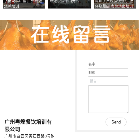
学员烧腊店铺 广州粤煌
粤煌烧腊中山分店
深圳学员烧腊快餐厅 肥
烧鸭培训
仔烧腊店 粤煌烧卤培训
学校
留言
广州粤煌餐饮培训有
限公司
广州市白云区黄石西路8号附