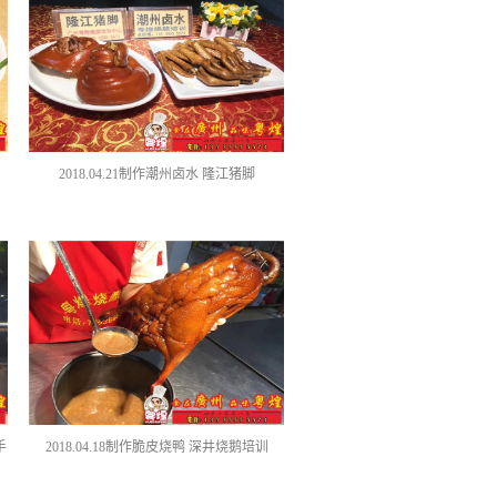
2018.04.21制作潮州卤水 隆江猪脚
手
2018.04.18制作脆皮烧鸭 深井烧鹅培训