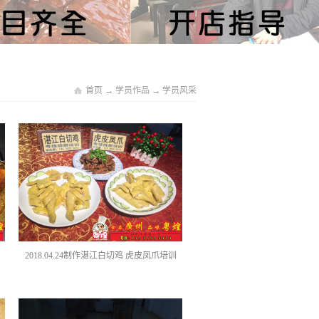
首页
→
学员作品
→
学员风采
2018.04.24制作湛江白切鸡 虎皮凤爪培训