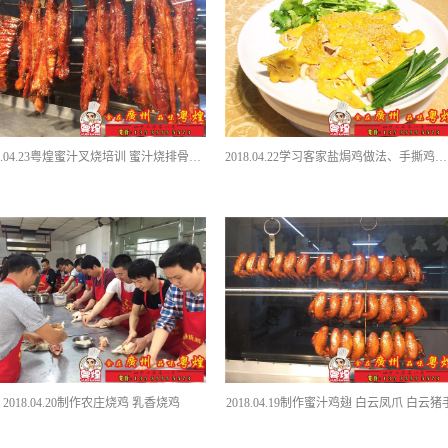
2018.04.23粤煌蜜汁叉烧培训 蜜汁烧排骨的做法
2018.04.22学习客家盐焗鸡做法、手撕鸡制作、盐焗凤爪培训
2018.04.20制作农庄烧鸡 乳香烧鸡
2018.04.19制作蜜汁鸡翅 白云凤爪 白云猪