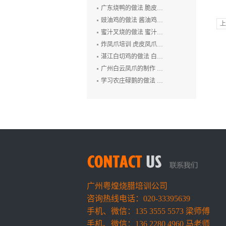
广东烧鸭的做法 脆皮烧鸭培训 广州烤鸭技术培训 烧腊培训
豉油鸡的做法 酱油鸡的制作方法 玫瑰露豉油鸡培训
上
蜜汁叉烧的做法 蜜汁叉烧的制作方法 叉烧肉培训 烧排骨培训
炸凤爪培训 虎皮凤爪的做法 豉汁凤爪的制作 鲍汁凤爪培训
湛江白切鸡的做法 白切鸡培训 廉江白斩鸡培训 粤式烧卤技术培训
广州白云凤爪的制作 白云猪手的做法 广式烧卤培训
学习农庄碌鹅的做法 禄鹅的制作方法 碌鹅培训
广州粤煌烧腊培训公司
咨询热线电话：020-33395639
手机、微信：135 3555 5573 梁师傅
手机、微信：136 2280 4960 马老师