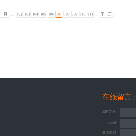
一页
...
102
103
104
105
106
107
108
109
110
111
...
下一页
在线留言
您的姓名：
E-mail：
详细说明：