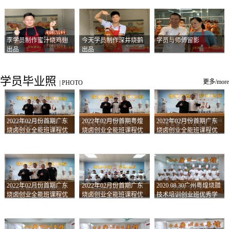
李学员制作蜜汁烧鸡翅
今天学员制作深井烧鹅
学员与师傅留影
出品
出品
学员毕业照
更多/more
|
PHOTO
2022年02月份首期广东
2022年02月份首期粤煌
2022年02月份首期广东
烧卤创业全能班课程优
烧卤创业全能班课程优
烧卤创业全能班课程优
秀学员留影
秀学员留影
秀学员留影
2022年02月份首期广东
2022年02月份首期广东
2020.08.30广州粤煌烧腊
烧卤创业全能班课程优
烧卤创业全能班课程优
技术培训创业班优秀学
秀学员留影
秀学员留影
员合影