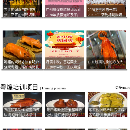
东江盐焗鸡的制作方
广州粤煌烧腊培训公司
2020不平凡的一年，
法、正宗盐焗鸡培训、
2020年放假通知及学广
2021“牛”转乾坤烧腊培
客家咸鸡技术
州烧卤技术2021年开班
训
通知
乳猪的烧制方法有明炉
月满中秋，喜迎国庆
广东烧鹅的腌制的方法
烧烤乳猪与挂炉烧烤乳
2020年中秋、国庆粤煌
猪以及乳猪酱的制作方
烧腊培训放假通知
法
粤煌培训项目
更多/more
|
Training program
农庄碌鹅制作 碌鹅的做
隆江猪脚饭制作 猪脚饭
客家盐焗鸡培训 东江咸
法 粤煌碌鹅技术培训
做法 隆江猪脚饭培训
香鸡培训 手撕鸡培训 盐
焗凤爪培训