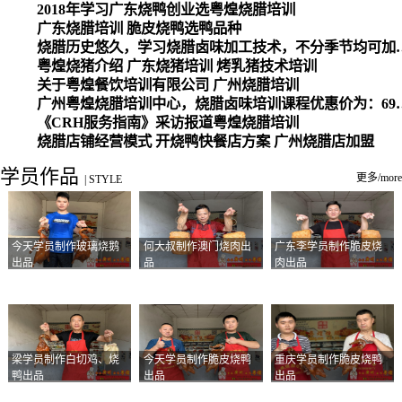
2018年学习广东烧鸭创业选粤煌烧腊培训
广东烧腊培训 脆皮烧鸭选鸭品种
烧腊历史悠久，学习烧腊卤味加工
粤煌烧猪介绍 广东烧猪培训 烤乳猪技术培训
关于粤煌餐饮培训有限公司 广州烧腊培训
广州粤煌烧腊培训中心，烧腊卤味培训课程优惠价为：6980元，学习烧腊、卤味、盐焗、白切、油鸡
《CRH服务指南》采访报道粤煌烧腊培训
烧腊店铺经营模式 开烧鸭快餐店方案 广州烧腊店加盟
学员作品
更多/more
|
STYLE
今天学员制作玻璃烧鹅
何大叔制作澳门烧肉出
广东李学员制作脆皮烧
出品
品
肉出品
梁学员制作白切鸡、烧
今天学员制作脆皮烧鸭
重庆学员制作脆皮烧鸭
鸭出品
出品
出品