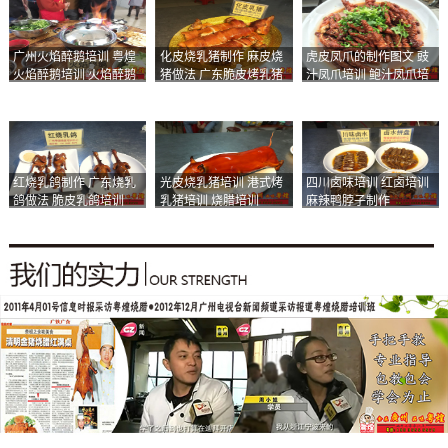
广州火焰醉鹅培训 粤煌
化皮烧乳猪制作 麻皮烧
虎皮凤爪的制作图文 豉
火焰醉鹅培训 火焰醉鹅
猪做法 广东脆皮烤乳猪
汁凤爪培训 鲍汁凤爪培
加盟
培训
训
红烧乳鸽制作 广东烧乳
光皮烧乳猪培训 港式烤
四川卤味培训 红卤培训
鸽做法 脆皮乳鸽培训
乳猪培训 烧腊培训
麻辣鸭脖子制作