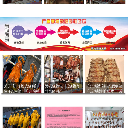
训
训
关于【广东脆皮烧鸭】
港式烧腊与广式烧腊有
广州烧腊培训-跟我学做
色泽的问题---[广州烧鸭
什么区别？
广式烧腊制作技术----话
︱广东烤鹅]什么样的色
说脆皮叉烧
泽是一个标准