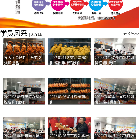
学员风采
更多/more
|
STYLE
今天学员制作广东脆皮
2022.03.11客家盐焗鸡培
2022.03.10潮州卤水培训
烧鸭出品
训 秘制手撕鸡制作
隆江猪脚制作
2022.03.09农庄烧鸡培训
2022.03.08蜜汁烧鸡翅培
2022.03.07蜜汁叉烧培训
脆皮乳鸽制作
训
蜜汁烧排骨制作
2022.03.06川味卤水培训
2022.03.05广东烧乳猪培
2022.03.04豉油鸡制作培