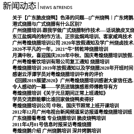
关于【广东脆皮烧
港式烧腊与广式烧腊有什么区别？
广州烧腊培训-跟我学做广式烧腊制作技术----话说脆皮叉
东江盐焗鸡的制作方法、正宗盐焗鸡培训、客家咸鸡技术
广州粤煌烧腊培
2020不平凡的一年，2021“牛”转乾坤烧腊培训
月满中秋，喜迎国庆2020
广州粤煌餐饮培训有限公司复工通知 烧腊培训
粤煌烧腊培训 2019年放假通知以及学烧腊2020年开班时间
感谢云浮谭学员对粤煌烧腊培训中肯的评价
《回顾2019展望2020》广州
令人感动的一幕——学员送锦旗感恩师傅教导有方
粤煌烧腊培训《关于元旦期间正常上班通知》
学员交流群能攀比谁回家做烧鸭卖得好
粤煌烧腊培训公司 中秋、国庆节照常上班开课培训
2012年12月广州电视台新闻频道采访报道粤煌烧腊培训班
广东烧腊看粤煌 专业烧腊培训 脆皮烧鸭培训
2011年4月01号信息时报采访粤煌烧腊
粤煌烧鹅介绍 广州烧鹅培训 深井烤鹅培训