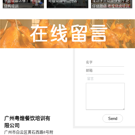
学员烧腊店铺 广州粤煌
粤煌烧腊中山分店
深圳学员烧腊快餐厅 肥
烧鸭培训
仔烧腊店 粤煌烧卤培训
学校
留言
广州粤煌餐饮培训有
限公司
广州市白云区黄石西路8号附