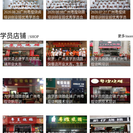
2020.08.20广州粤煌烧卤
2020.08.08广州粤煌烧腊
2020.07.27 广州粤煌烧
培训创业班优秀学员合
培训创业班优秀学员合
腊培训创业班优秀学员
影
影
合影
学员店铺
更多/more
|
SHOP
祝贺清远唐学员烧腊店
祝贺：广州黄学员烧腊
吴学员烧腊店铺 广州粤
铺开业大吉
快餐店开业大吉，生意
煌烧鸭培训
兴隆！
方学员烧腊店铺 广州粤
徐学员烧腊店铺 广州粤
林学员烧腊店铺 广州粤
煌烧鹅培训
煌烧鸭技术培训
煌烧鹅技术培训