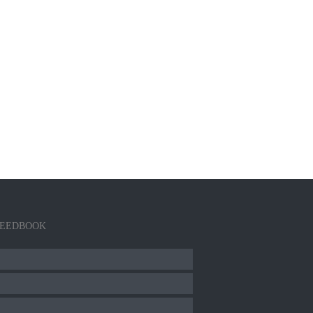
FEEDBOOK