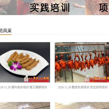
员风采
020.11.29 潮州卤水培训 隆江猪脚培训
2020.11.28 脆皮乳鸽培训 农庄烧鸡培训