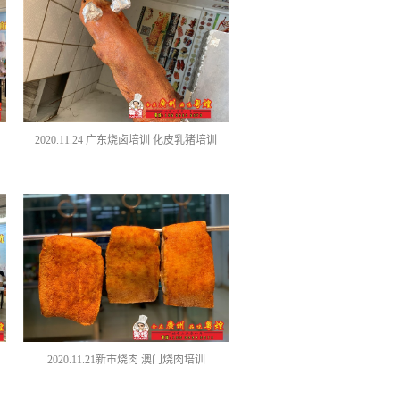
2020.11.24 广东烧卤培训 化皮乳猪培训
2020.11.21新市烧肉 澳门烧肉培训