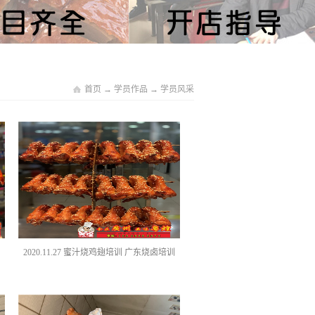
首页
→
学员作品
→
学员风采
2020.11.27 蜜汁烧鸡翅培训 广东烧卤培训