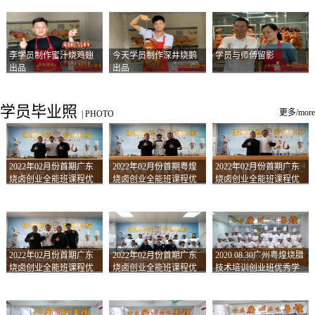
李学员制作蜜汁烧鸡翅
今天学员制作深井烧鹅
学员与师傅留影
出品
出品
学员毕业照
更多/more
|
PHOTO
2022年02月份首期广东
2022年02月份首期粤煌
2022年02月份首期广东
烧卤创业全能班课程优
烧卤创业全能班课程优
烧卤创业全能班课程优
秀学员留影
秀学员留影
秀学员留影
2022年02月份首期广东
2022年02月份首期广东
2020.08.30广州粤煌烧腊
烧卤创业全能班课程优
烧卤创业全能班课程优
技术培训创业班优秀学
秀学员留影
秀学员留影
员合影