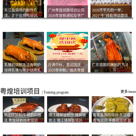
东江盐焗鸡的制作方
广州粤煌烧腊培训公司
2020不平凡的一年，
法、正宗盐焗鸡培训、
2020年放假通知及学广
2021“牛”转乾坤烧腊培
客家咸鸡技术
州烧卤技术2021年开班
训
通知
乳猪的烧制方法有明炉
月满中秋，喜迎国庆
广东烧鹅的腌制的方法
烧烤乳猪与挂炉烧烤乳
2020年中秋、国庆粤煌
猪以及乳猪酱的制作方
烧腊培训放假通知
法
粤煌培训项目
更多/more
|
Training program
农庄碌鹅制作 碌鹅的做
隆江猪脚饭制作 猪脚饭
客家盐焗鸡培训 东江咸
法 粤煌碌鹅技术培训
做法 隆江猪脚饭培训
香鸡培训 手撕鸡培训 盐
焗凤爪培训