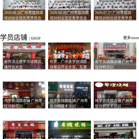
2020.08.20广州粤煌烧卤
2020.08.08广州粤煌烧腊
2020.07.27 广州粤煌烧
培训创业班优秀学员合
培训创业班优秀学员合
腊培训创业班优秀学员
影
影
合影
学员店铺
更多/more
|
SHOP
祝贺清远唐学员烧腊店
祝贺：广州黄学员烧腊
吴学员烧腊店铺 广州粤
铺开业大吉
快餐店开业大吉，生意
煌烧鸭培训
兴隆！
方学员烧腊店铺 广州粤
徐学员烧腊店铺 广州粤
林学员烧腊店铺 广州粤
煌烧鹅培训
煌烧鸭技术培训
煌烧鹅技术培训