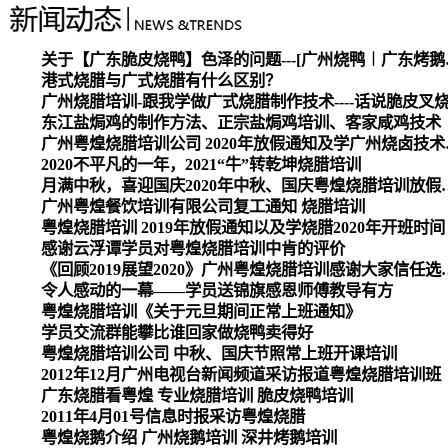
关于【广东脆皮烧
港式烧腊与广式烧腊有什么区别？
广州烧腊培训-跟我学做广式烧腊制作技术----话说脆皮叉
东江盐焗鸡的制作方法、正宗盐焗鸡培训、客家咸鸡技术
广州粤煌烧腊培
2020不平凡的一年，2021“牛”转乾坤烧腊培训
月满中秋，喜迎国庆2020
广州粤煌餐饮培训有限公司复工通知 烧腊培训
粤煌烧腊培训 2019年放假通知以及学烧腊2020年开班时间
感谢云浮谭学员对粤煌烧腊培训中肯的评价
《回顾2019展望2020》广州
令人感动的一幕——学员送锦旗感恩师傅教导有方
粤煌烧腊培训《关于元旦期间正常上班通知》
学员交流群能攀比谁回家做烧鸭卖得好
粤煌烧腊培训公司 中秋、国庆节照常上班开课培训
2012年12月广州电视台新闻频道采访报道粤煌烧腊培训班
广东烧腊看粤煌 专业烧腊培训 脆皮烧鸭培训
2011年4月01号信息时报采访粤煌烧腊
粤煌烧鹅介绍 广州烧鹅培训 深井烤鹅培训