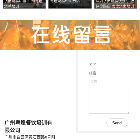
学员烧腊店铺 广州粤煌
粤煌烧腊中山分店
深圳学员烧腊快餐厅 肥
烧鸭培训
仔烧腊店 粤煌烧卤培训
学校
留言
广州粤煌餐饮培训有
限公司
广州市白云区黄石西路8号附