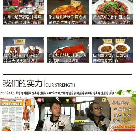
广州火焰醉鹅培训 粤煌
化皮烧乳猪制作 麻皮烧
虎皮凤爪的制作图文 豉
火焰醉鹅培训 火焰醉鹅
猪做法 广东脆皮烤乳猪
汁凤爪培训 鲍汁凤爪培
加盟
培训
训
红烧乳鸽制作 广东烧乳
光皮烧乳猪培训 港式烤
四川卤味培训 红卤培训
鸽做法 脆皮乳鸽培训
乳猪培训 烧腊培训
麻辣鸭脖子制作