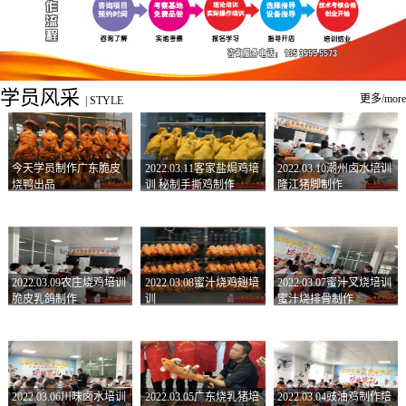
学员风采
更多/more
|
STYLE
今天学员制作广东脆皮
2022.03.11客家盐焗鸡培
2022.03.10潮州卤水培训
烧鸭出品
训 秘制手撕鸡制作
隆江猪脚制作
2022.03.09农庄烧鸡培训
2022.03.08蜜汁烧鸡翅培
2022.03.07蜜汁叉烧培训
脆皮乳鸽制作
训
蜜汁烧排骨制作
2022.03.06川味卤水培训
2022.03.05广东烧乳猪培
2022.03.04豉油鸡制作培