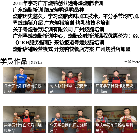
2018年学习广东烧鸭创业选粤煌烧腊培训
广东烧腊培训 脆皮烧鸭选鸭品种
烧腊历史悠久，学习烧腊卤味加工
粤煌烧猪介绍 广东烧猪培训 烤乳猪技术培训
关于粤煌餐饮培训有限公司 广州烧腊培训
广州粤煌烧腊培训中心，烧腊卤味培训课程优惠价为：6980元，学习烧腊、卤味、盐焗、白切、油鸡
《CRH服务指南》采访报道粤煌烧腊培训
烧腊店铺经营模式 开烧鸭快餐店方案 广州烧腊店加盟
学员作品
更多/more
|
STYLE
今天学员制作玻璃烧鹅
何大叔制作澳门烧肉出
广东李学员制作脆皮烧
出品
品
肉出品
梁学员制作白切鸡、烧
今天学员制作脆皮烧鸭
重庆学员制作脆皮烧鸭
鸭出品
出品
出品