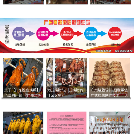
训
训
关于【广东脆皮烧鸭】
港式烧腊与广式烧腊有
广州烧腊培训-跟我学做
色泽的问题---[广州烧鸭
什么区别？
广式烧腊制作技术----话
︱广东烤鹅]什么样的色
说脆皮叉烧
泽是一个标准