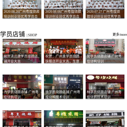
2020.08.20广州粤煌烧卤
2020.08.08广州粤煌烧腊
2020.07.27 广州粤煌烧
培训创业班优秀学员合
培训创业班优秀学员合
腊培训创业班优秀学员
影
影
合影
学员店铺
更多/more
|
SHOP
祝贺清远唐学员烧腊店
祝贺：广州黄学员烧腊
吴学员烧腊店铺 广州粤
铺开业大吉
快餐店开业大吉，生意
煌烧鸭培训
兴隆！
方学员烧腊店铺 广州粤
徐学员烧腊店铺 广州粤
林学员烧腊店铺 广州粤
煌烧鹅培训
煌烧鸭技术培训
煌烧鹅技术培训