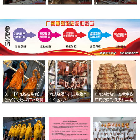
训
训
关于【广东脆皮烧鸭】
港式烧腊与广式烧腊有
广州烧腊培训-跟我学做
色泽的问题---[广州烧鸭
什么区别？
广式烧腊制作技术----话
︱广东烤鹅]什么样的色
说脆皮叉烧
泽是一个标准