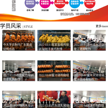
学员风采
更多/more
|
STYLE
今天学员制作广东脆皮
2022.03.11客家盐焗鸡培
2022.03.10潮州卤水培训
烧鸭出品
训 秘制手撕鸡制作
隆江猪脚制作
2022.03.09农庄烧鸡培训
2022.03.08蜜汁烧鸡翅培
2022.03.07蜜汁叉烧培训
脆皮乳鸽制作
训
蜜汁烧排骨制作
2022.03.06川味卤水培训
2022.03.05广东烧乳猪培
2022.03.04豉油鸡制作培