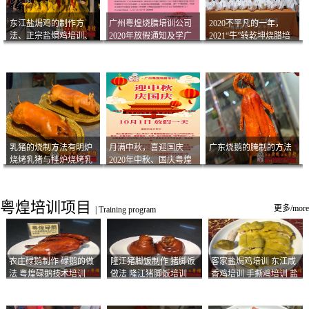
东江盐焗鸡的制作方
广州粤煌烧腊培训公司
2020不平凡的一年，
法、正宗盐焗鸡培训、
2020年放假通知及学广
2021“牛”转乾坤烧腊培
客家咸鸡技术
州烧卤技术2021年开班
训
通知
乳猪的烧制方法有明炉
月满中秋，喜迎国庆
广东烧鹅的腌制的方法
烧烤乳猪与挂炉烧烤乳
2020年中秋、国庆粤煌
猪以及乳猪酱的制作方
烧腊培训放假通知
法
粤煌培训项目
更多/more
|
Training program
农庄碌鹅制作 碌鹅的做
隆江猪脚饭制作 猪脚饭
客家盐焗鸡培训 东江咸
法 粤煌碌鹅技术培训
做法 隆江猪脚饭培训
香鸡培训 手撕鸡培训 盐
焗凤爪培训