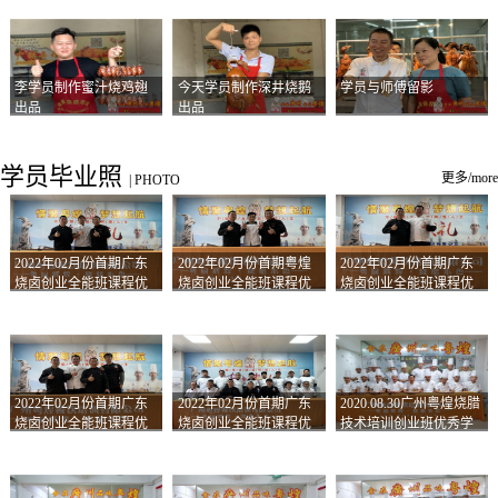
李学员制作蜜汁烧鸡翅
今天学员制作深井烧鹅
学员与师傅留影
出品
出品
学员毕业照
更多/more
|
PHOTO
2022年02月份首期广东
2022年02月份首期粤煌
2022年02月份首期广东
烧卤创业全能班课程优
烧卤创业全能班课程优
烧卤创业全能班课程优
秀学员留影
秀学员留影
秀学员留影
2022年02月份首期广东
2022年02月份首期广东
2020.08.30广州粤煌烧腊
烧卤创业全能班课程优
烧卤创业全能班课程优
技术培训创业班优秀学
秀学员留影
秀学员留影
员合影