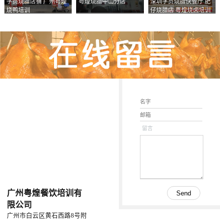
学员烧腊店铺 广州粤煌
粤煌烧腊中山分店
深圳学员烧腊快餐厅 肥
烧鸭培训
仔烧腊店 粤煌烧卤培训
学校
留言
广州粤煌餐饮培训有
限公司
广州市白云区黄石西路8号附