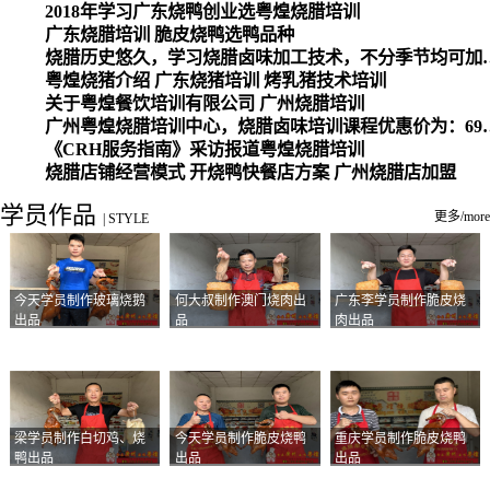
2018年学习广东烧鸭创业选粤煌烧腊培训
广东烧腊培训 脆皮烧鸭选鸭品种
烧腊历史悠久，学习烧腊卤味加工
粤煌烧猪介绍 广东烧猪培训 烤乳猪技术培训
关于粤煌餐饮培训有限公司 广州烧腊培训
广州粤煌烧腊培训中心，烧腊卤味培训课程优惠价为：6980元，学习烧腊、卤味、盐焗、白切、油鸡
《CRH服务指南》采访报道粤煌烧腊培训
烧腊店铺经营模式 开烧鸭快餐店方案 广州烧腊店加盟
学员作品
更多/more
|
STYLE
今天学员制作玻璃烧鹅
何大叔制作澳门烧肉出
广东李学员制作脆皮烧
出品
品
肉出品
梁学员制作白切鸡、烧
今天学员制作脆皮烧鸭
重庆学员制作脆皮烧鸭
鸭出品
出品
出品