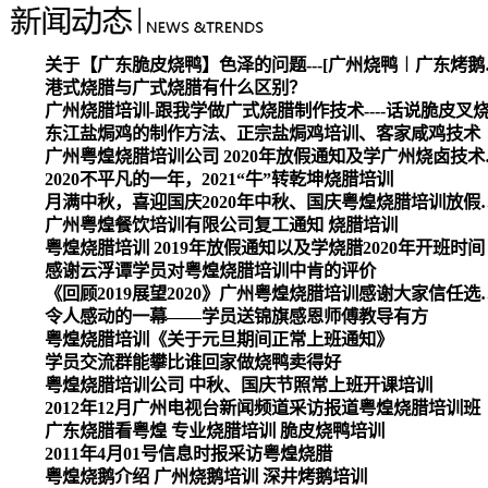
关于【广东脆皮烧
港式烧腊与广式烧腊有什么区别？
广州烧腊培训-跟我学做广式烧腊制作技术----话说脆皮叉
东江盐焗鸡的制作方法、正宗盐焗鸡培训、客家咸鸡技术
广州粤煌烧腊培
2020不平凡的一年，2021“牛”转乾坤烧腊培训
月满中秋，喜迎国庆2020
广州粤煌餐饮培训有限公司复工通知 烧腊培训
粤煌烧腊培训 2019年放假通知以及学烧腊2020年开班时间
感谢云浮谭学员对粤煌烧腊培训中肯的评价
《回顾2019展望2020》广州
令人感动的一幕——学员送锦旗感恩师傅教导有方
粤煌烧腊培训《关于元旦期间正常上班通知》
学员交流群能攀比谁回家做烧鸭卖得好
粤煌烧腊培训公司 中秋、国庆节照常上班开课培训
2012年12月广州电视台新闻频道采访报道粤煌烧腊培训班
广东烧腊看粤煌 专业烧腊培训 脆皮烧鸭培训
2011年4月01号信息时报采访粤煌烧腊
粤煌烧鹅介绍 广州烧鹅培训 深井烤鹅培训