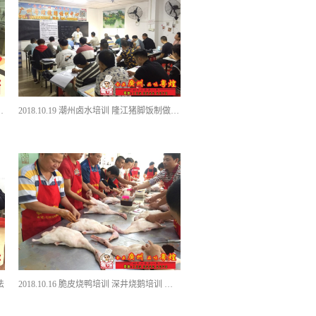
撕鸡方法 咸香鸡培训 广东烧卤培训
2018.10.19 潮州卤水培训 隆江猪脚饭制做 猪脚饭做法 隆江猪脚培训
法
2018.10.16 脆皮烧鸭培训 深井烧鹅培训 烤鸭培训