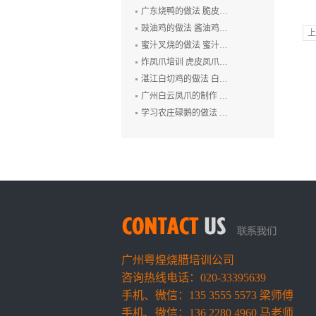
广东烧鸭的做法 脆皮烧鸭培训 广州烤鸭技术培训 烧腊培训
豉油鸡的做法 酱油鸡的制作方法 玫瑰露豉油鸡培训
上
蜜汁叉烧的做法 蜜汁叉烧的制作方法 叉烧肉培训 烧排骨培训
炸凤爪培训 虎皮凤爪的做法 豉汁凤爪的制作 鲍汁凤爪培训
湛江白切鸡的做法 白切鸡培训 廉江白斩鸡培训 粤式烧卤技术培训
广州白云凤爪的制作 白云猪手的做法 广式烧卤培训
学习农庄碌鹅的做法 禄鹅的制作方法 碌鹅培训
广州粤煌烧腊培训公司
咨询热线电话：020-33395639
手机、微信：135 3555 5573 梁师傅
手机、微信：136 2280 4960 马老师