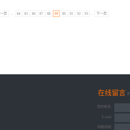
一页
...
84
85
86
87
88
89
90
91
92
93
...
下一页
在线留言
您的姓名：
E-mail：
详细说明：