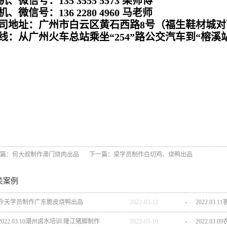
机、微信号：135 3555 5573 梁师傅
机、微信号：136 2280 4960 马老师
司地址：广州市白云区黄石西路8号（福生鞋材城对
线：从广州火车总站乘坐“254”路公交汽车到“榕溪
篇：
何大叔制作澳门烧肉出品
下一篇：
梁学员制作白切鸡、烧鸭出品
关案例
今天学员制作广东脆皮烧鸭出品
2022
-
03
-
12
2022.0
2022.03.10潮州卤水培训 隆江猪脚制作
2022
-
03
-
10
2022.03