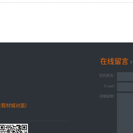
在线留言
您的姓名：
E-mail：
详细说明：
生鞋材城对面）