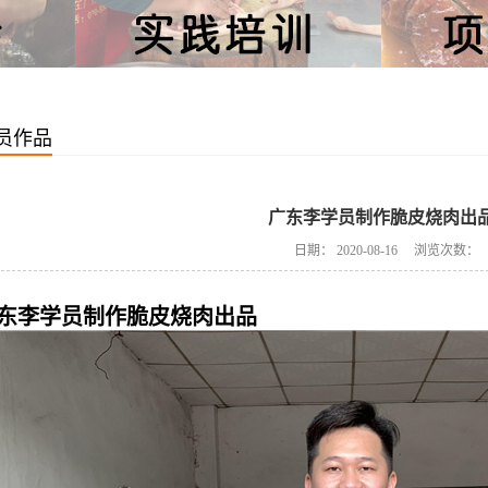
员作品
广东李学员制作脆皮烧肉出
日期：
2020-08-16
浏览次数：
东李学员制作脆皮烧肉出品