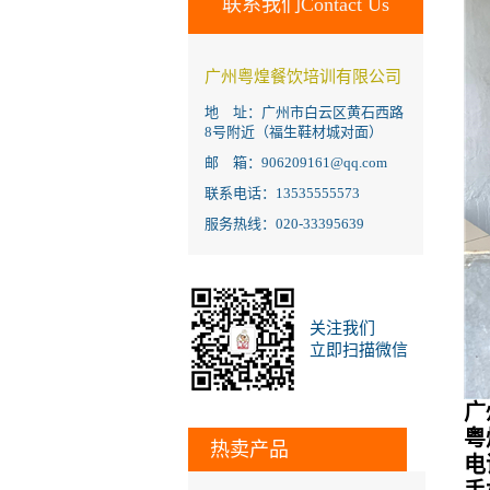
联系我们Contact Us
广州粤煌餐饮培训有限公司
地 址：广州市白云区黄石西路
8号附近（福生鞋材城对面）
邮 箱：906209161@qq.com
联系电话：13535555573
服务热线：020-33395639
关注我们
立即扫描微信
广
粤
热卖产品
电话