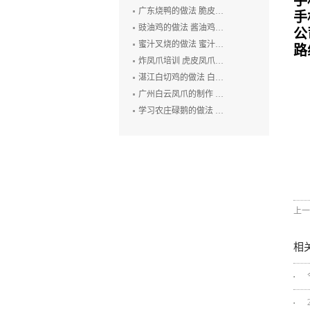
手
广东烧鸭的做法 脆皮烧鸭培训 广州烤鸭技术培训 烧腊培训
手
豉油鸡的做法 酱油鸡的制作方法 玫瑰露豉油鸡培训
公
蜜汁叉烧的做法 蜜汁叉烧的制作方法 叉烧肉培训 烧排骨培训
路
炸凤爪培训 虎皮凤爪的做法 豉汁凤爪的制作 鲍汁凤爪培训
湛江白切鸡的做法 白切鸡培训 廉江白斩鸡培训 粤式烧卤技术培训
广州白云凤爪的制作 白云猪手的做法 广式烧卤培训
学习农庄碌鹅的做法 禄鹅的制作方法 碌鹅培训
上一
相