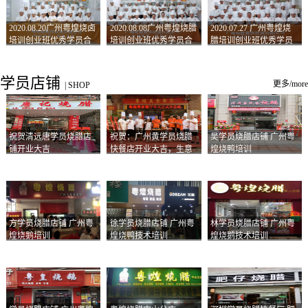
2020.08.20广州粤煌烧卤
2020.08.08广州粤煌烧腊
2020.07.27 广州粤煌烧
培训创业班优秀学员合
培训创业班优秀学员合
腊培训创业班优秀学员
影
影
合影
学员店铺
更多/more
|
SHOP
祝贺清远唐学员烧腊店
祝贺：广州黄学员烧腊
吴学员烧腊店铺 广州粤
铺开业大吉
快餐店开业大吉，生意
煌烧鸭培训
兴隆！
方学员烧腊店铺 广州粤
徐学员烧腊店铺 广州粤
林学员烧腊店铺 广州粤
煌烧鹅培训
煌烧鸭技术培训
煌烧鹅技术培训