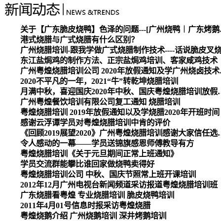
关于【广东脆皮烧
港式烧腊与广式烧腊有什么区别？
广州烧腊培训-跟我学做广式烧腊制作技术----话说脆皮叉
东江盐焗鸡的制作方法、正宗盐焗鸡培训、客家咸鸡技术
广州粤煌烧腊培
2020不平凡的一年，2021“牛”转乾坤烧腊培训
月满中秋，喜迎国庆2020
广州粤煌餐饮培训有限公司复工通知 烧腊培训
粤煌烧腊培训 2019年放假通知以及学烧腊2020年开班时间
感谢云浮谭学员对粤煌烧腊培训中肯的评价
《回顾2019展望2020》广州
令人感动的一幕——学员送锦旗感恩师傅教导有方
粤煌烧腊培训《关于元旦期间正常上班通知》
学员交流群能攀比谁回家做烧鸭卖得好
粤煌烧腊培训公司 中秋、国庆节照常上班开课培训
2012年12月广州电视台新闻频道采访报道粤煌烧腊培训班
广东烧腊看粤煌 专业烧腊培训 脆皮烧鸭培训
2011年4月01号信息时报采访粤煌烧腊
粤煌烧鹅介绍 广州烧鹅培训 深井烤鹅培训