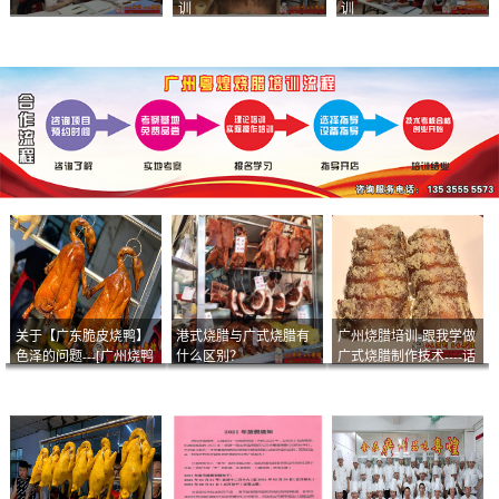
训
训
关于【广东脆皮烧鸭】
港式烧腊与广式烧腊有
广州烧腊培训-跟我学做
色泽的问题---[广州烧鸭
什么区别？
广式烧腊制作技术----话
︱广东烤鹅]什么样的色
说脆皮叉烧
泽是一个标准