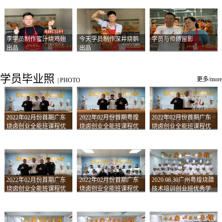
李学员制作蜜汁烧鸡翅
今天学员制作深井烧鹅
学员与师傅留影
出品
出品
学员毕业照
更多/more
|
PHOTO
2022年02月份首期广东
2022年02月份首期粤煌
2022年02月份首期广东
烧卤创业全能班课程优
烧卤创业全能班课程优
烧卤创业全能班课程优
秀学员留影
秀学员留影
秀学员留影
2022年02月份首期广东
2022年02月份首期广东
2020.08.30广州粤煌烧腊
烧卤创业全能班课程优
烧卤创业全能班课程优
技术培训创业班优秀学
秀学员留影
秀学员留影
员合影