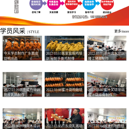
学员风采
更多/more
|
STYLE
今天学员制作广东脆皮
2022.03.11客家盐焗鸡培
2022.03.10潮州卤水培训
烧鸭出品
训 秘制手撕鸡制作
隆江猪脚制作
2022.03.09农庄烧鸡培训
2022.03.08蜜汁烧鸡翅培
2022.03.07蜜汁叉烧培训
脆皮乳鸽制作
训
蜜汁烧排骨制作
2022.03.06川味卤水培训
2022.03.05广东烧乳猪培
2022.03.04豉油鸡制作培