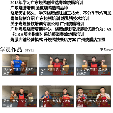
2018年学习广东烧鸭创业选粤煌烧腊培训
广东烧腊培训 脆皮烧鸭选鸭品种
烧腊历史悠久，学习烧腊卤味加工
粤煌烧猪介绍 广东烧猪培训 烤乳猪技术培训
关于粤煌餐饮培训有限公司 广州烧腊培训
广州粤煌烧腊培训中心，烧腊卤味培训课程优惠价为：6980元，学习烧腊、卤味、盐焗、白切、油鸡
《CRH服务指南》采访报道粤煌烧腊培训
烧腊店铺经营模式 开烧鸭快餐店方案 广州烧腊店加盟
学员作品
更多/more
|
STYLE
今天学员制作玻璃烧鹅
何大叔制作澳门烧肉出
广东李学员制作脆皮烧
出品
品
肉出品
梁学员制作白切鸡、烧
今天学员制作脆皮烧鸭
重庆学员制作脆皮烧鸭
鸭出品
出品
出品