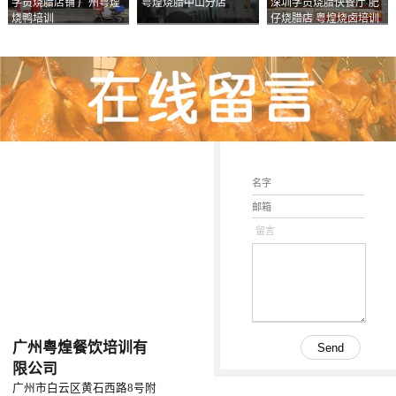
学员烧腊店铺 广州粤煌
粤煌烧腊中山分店
深圳学员烧腊快餐厅 肥
烧鸭培训
仔烧腊店 粤煌烧卤培训
学校
留言
广州粤煌餐饮培训有
限公司
广州市白云区黄石西路8号附