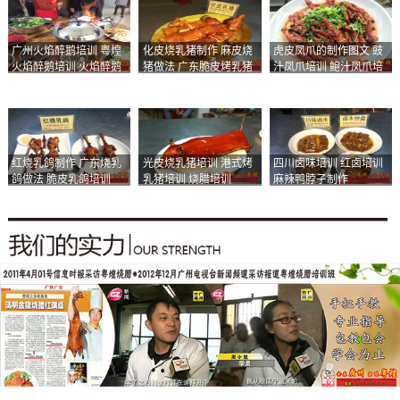
广州火焰醉鹅培训 粤煌
化皮烧乳猪制作 麻皮烧
虎皮凤爪的制作图文 豉
火焰醉鹅培训 火焰醉鹅
猪做法 广东脆皮烤乳猪
汁凤爪培训 鲍汁凤爪培
加盟
培训
训
红烧乳鸽制作 广东烧乳
光皮烧乳猪培训 港式烤
四川卤味培训 红卤培训
鸽做法 脆皮乳鸽培训
乳猪培训 烧腊培训
麻辣鸭脖子制作