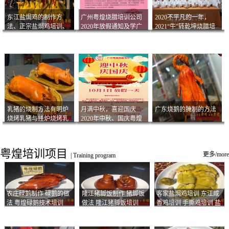
东江盐焗鸡的制作方
广州粤煌烧腊培训公司
2020不平凡的一年，
法、正宗盐焗鸡培训、
2020年放假通知及学广
2021“牛”转乾坤烧腊培
客家咸鸡技术
州烧卤技术2021年开班
训
通知
乳猪的烧制方法有明炉
月满中秋，喜迎国庆
广东烧鹅的腌制的方法
烧烤乳猪与挂炉烧烤乳
2020年中秋、国庆粤煌
猪以及乳猪酱的制作方
烧腊培训放假通知
法
粤煌培训项目
更多/more
|
Training program
农庄碌鹅制作 碌鹅的做
隆江猪脚饭制作 猪脚饭
客家盐焗鸡培训 东江咸
法 粤煌碌鹅技术培训
做法 隆江猪脚饭培训
香鸡培训 手撕鸡培训 盐
焗凤爪培训