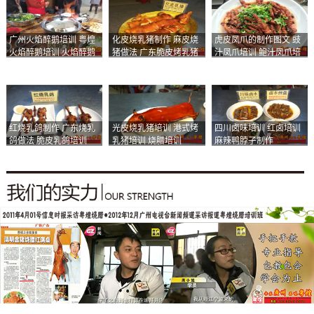
广州火焰醉鹅培训 粤煌
化皮烧乳猪制作 麻皮烧
虎皮凤爪的制作图文 豉
火焰醉鹅培训 火焰醉鹅
猪做法 广东脆皮烤乳猪
汁凤爪培训 鲍汁凤爪培
加盟
培训
训
红烧乳鸽制作 广东烧乳
光皮烧乳猪培训 港式烤
四川卤味培训 红卤培训
鸽做法 脆皮乳鸽培训
乳猪培训 烧腊培训
麻辣鸭脖子制作