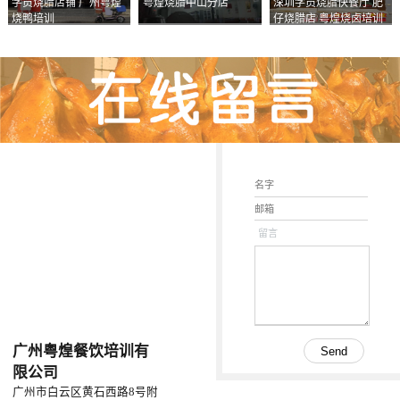
学员烧腊店铺 广州粤煌
粤煌烧腊中山分店
深圳学员烧腊快餐厅 肥
烧鸭培训
仔烧腊店 粤煌烧卤培训
学校
留言
广州粤煌餐饮培训有
限公司
广州市白云区黄石西路8号附