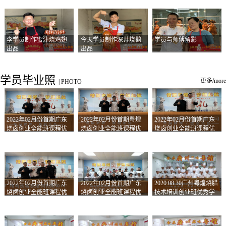
李学员制作蜜汁烧鸡翅
今天学员制作深井烧鹅
学员与师傅留影
出品
出品
学员毕业照
更多/more
|
PHOTO
2022年02月份首期广东
2022年02月份首期粤煌
2022年02月份首期广东
烧卤创业全能班课程优
烧卤创业全能班课程优
烧卤创业全能班课程优
秀学员留影
秀学员留影
秀学员留影
2022年02月份首期广东
2022年02月份首期广东
2020.08.30广州粤煌烧腊
烧卤创业全能班课程优
烧卤创业全能班课程优
技术培训创业班优秀学
秀学员留影
秀学员留影
员合影