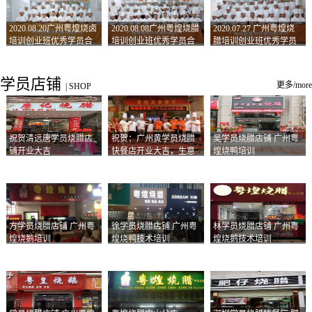
2020.08.20广州粤煌烧卤
2020.08.08广州粤煌烧腊
2020.07.27 广州粤煌烧
培训创业班优秀学员合
培训创业班优秀学员合
腊培训创业班优秀学员
影
影
合影
学员店铺
更多/more
|
SHOP
祝贺清远唐学员烧腊店
祝贺：广州黄学员烧腊
吴学员烧腊店铺 广州粤
铺开业大吉
快餐店开业大吉，生意
煌烧鸭培训
兴隆！
方学员烧腊店铺 广州粤
徐学员烧腊店铺 广州粤
林学员烧腊店铺 广州粤
煌烧鹅培训
煌烧鸭技术培训
煌烧鹅技术培训