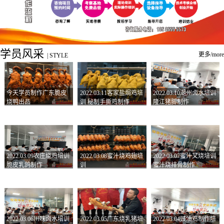
学员风采
更多/more
|
STYLE
今天学员制作广东脆皮
2022.03.11客家盐焗鸡培
2022.03.10潮州卤水培训
烧鸭出品
训 秘制手撕鸡制作
隆江猪脚制作
2022.03.09农庄烧鸡培训
2022.03.08蜜汁烧鸡翅培
2022.03.07蜜汁叉烧培训
脆皮乳鸽制作
训
蜜汁烧排骨制作
2022.03.06川味卤水培训
2022.03.05广东烧乳猪培
2022.03.04豉油鸡制作培