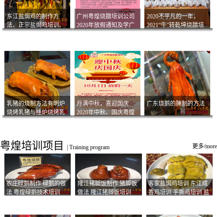
东江盐焗鸡的制作方
广州粤煌烧腊培训公司
2020不平凡的一年，
法、正宗盐焗鸡培训、
2020年放假通知及学广
2021“牛”转乾坤烧腊培
客家咸鸡技术
州烧卤技术2021年开班
训
通知
乳猪的烧制方法有明炉
月满中秋，喜迎国庆
广东烧鹅的腌制的方法
烧烤乳猪与挂炉烧烤乳
2020年中秋、国庆粤煌
猪以及乳猪酱的制作方
烧腊培训放假通知
法
粤煌培训项目
更多/more
|
Training program
农庄碌鹅制作 碌鹅的做
隆江猪脚饭制作 猪脚饭
客家盐焗鸡培训 东江咸
法 粤煌碌鹅技术培训
做法 隆江猪脚饭培训
香鸡培训 手撕鸡培训 盐
焗凤爪培训