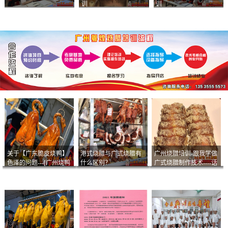
训
训
关于【广东脆皮烧鸭】
港式烧腊与广式烧腊有
广州烧腊培训-跟我学做
色泽的问题---[广州烧鸭
什么区别？
广式烧腊制作技术----话
︱广东烤鹅]什么样的色
说脆皮叉烧
泽是一个标准