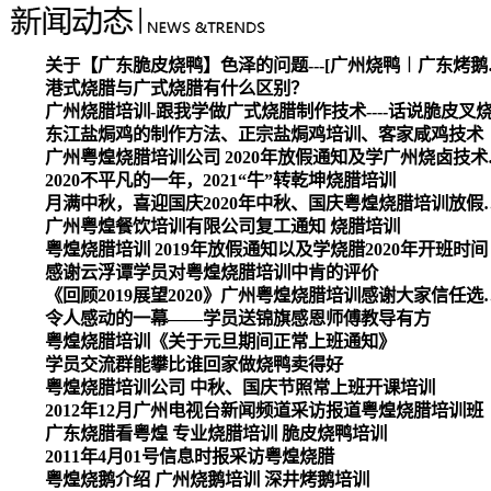
关于【广东脆皮烧
港式烧腊与广式烧腊有什么区别？
广州烧腊培训-跟我学做广式烧腊制作技术----话说脆皮叉
东江盐焗鸡的制作方法、正宗盐焗鸡培训、客家咸鸡技术
广州粤煌烧腊培
2020不平凡的一年，2021“牛”转乾坤烧腊培训
月满中秋，喜迎国庆2020
广州粤煌餐饮培训有限公司复工通知 烧腊培训
粤煌烧腊培训 2019年放假通知以及学烧腊2020年开班时间
感谢云浮谭学员对粤煌烧腊培训中肯的评价
《回顾2019展望2020》广州
令人感动的一幕——学员送锦旗感恩师傅教导有方
粤煌烧腊培训《关于元旦期间正常上班通知》
学员交流群能攀比谁回家做烧鸭卖得好
粤煌烧腊培训公司 中秋、国庆节照常上班开课培训
2012年12月广州电视台新闻频道采访报道粤煌烧腊培训班
广东烧腊看粤煌 专业烧腊培训 脆皮烧鸭培训
2011年4月01号信息时报采访粤煌烧腊
粤煌烧鹅介绍 广州烧鹅培训 深井烤鹅培训