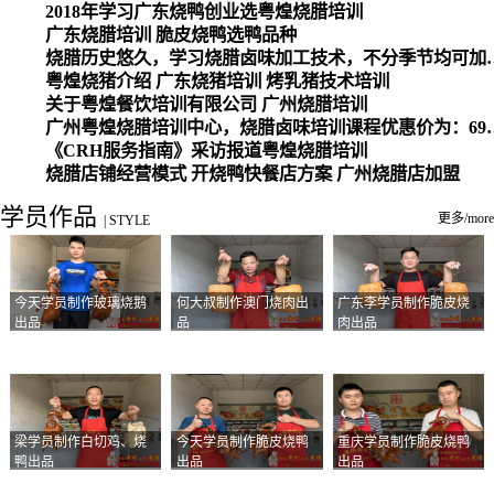
2018年学习广东烧鸭创业选粤煌烧腊培训
广东烧腊培训 脆皮烧鸭选鸭品种
烧腊历史悠久，学习烧腊卤味加工
粤煌烧猪介绍 广东烧猪培训 烤乳猪技术培训
关于粤煌餐饮培训有限公司 广州烧腊培训
广州粤煌烧腊培训中心，烧腊卤味培训课程优惠价为：6980元，学习烧腊、卤味、盐焗、白切、油鸡
《CRH服务指南》采访报道粤煌烧腊培训
烧腊店铺经营模式 开烧鸭快餐店方案 广州烧腊店加盟
学员作品
更多/more
|
STYLE
今天学员制作玻璃烧鹅
何大叔制作澳门烧肉出
广东李学员制作脆皮烧
出品
品
肉出品
梁学员制作白切鸡、烧
今天学员制作脆皮烧鸭
重庆学员制作脆皮烧鸭
鸭出品
出品
出品