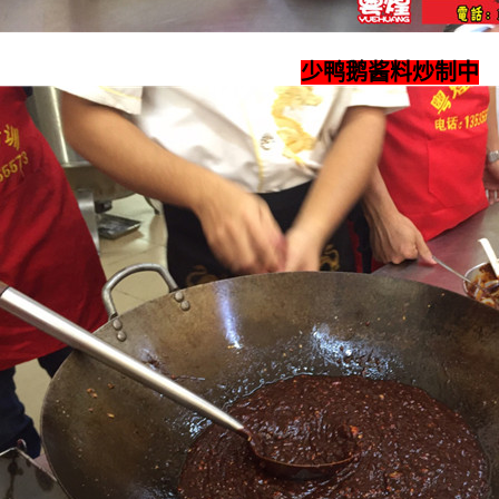
少鸭鹅酱料炒制中