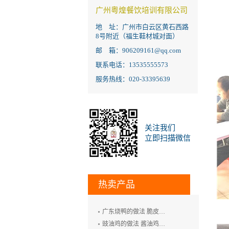
广州粤煌餐饮培训有限公司
地 址：广州市白云区黄石西路
8号附近（福生鞋材城对面）
邮 箱：906209161@qq.com
联系电话：13535555573
服务热线：020-33395639
关注我们
立即扫描微信
热卖产品
广东烧鸭的做法 脆皮烧鸭培训 广州烤鸭技术培训 烧腊培训
豉油鸡的做法 酱油鸡的制作方法 玫瑰露豉油鸡培训