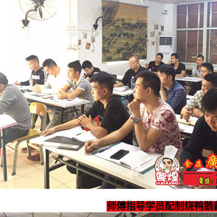
师傅指导学员配制烧鸭鹅