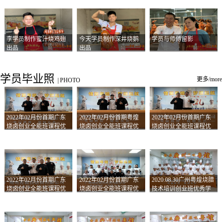
李学员制作蜜汁烧鸡翅
今天学员制作深井烧鹅
学员与师傅留影
出品
出品
学员毕业照
更多/more
|
PHOTO
2022年02月份首期广东
2022年02月份首期粤煌
2022年02月份首期广东
烧卤创业全能班课程优
烧卤创业全能班课程优
烧卤创业全能班课程优
秀学员留影
秀学员留影
秀学员留影
2022年02月份首期广东
2022年02月份首期广东
2020.08.30广州粤煌烧腊
烧卤创业全能班课程优
烧卤创业全能班课程优
技术培训创业班优秀学
秀学员留影
秀学员留影
员合影