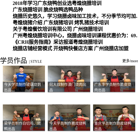
2018年学习广东烧鸭创业选粤煌烧腊培训
广东烧腊培训 脆皮烧鸭选鸭品种
烧腊历史悠久，学习烧腊卤味加工
粤煌烧猪介绍 广东烧猪培训 烤乳猪技术培训
关于粤煌餐饮培训有限公司 广州烧腊培训
广州粤煌烧腊培训中心，烧腊卤味培训课程优惠价为：6980元，学习烧腊、卤味、盐焗、白切、油鸡
《CRH服务指南》采访报道粤煌烧腊培训
烧腊店铺经营模式 开烧鸭快餐店方案 广州烧腊店加盟
学员作品
更多/more
|
STYLE
今天学员制作玻璃烧鹅
何大叔制作澳门烧肉出
广东李学员制作脆皮烧
出品
品
肉出品
梁学员制作白切鸡、烧
今天学员制作脆皮烧鸭
重庆学员制作脆皮烧鸭
鸭出品
出品
出品