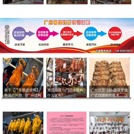
训
训
关于【广东脆皮烧鸭】
港式烧腊与广式烧腊有
广州烧腊培训-跟我学做
色泽的问题---[广州烧鸭
什么区别？
广式烧腊制作技术----话
︱广东烤鹅]什么样的色
说脆皮叉烧
泽是一个标准