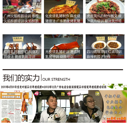
广州火焰醉鹅培训 粤煌
化皮烧乳猪制作 麻皮烧
虎皮凤爪的制作图文 豉
火焰醉鹅培训 火焰醉鹅
猪做法 广东脆皮烤乳猪
汁凤爪培训 鲍汁凤爪培
加盟
培训
训
红烧乳鸽制作 广东烧乳
光皮烧乳猪培训 港式烤
四川卤味培训 红卤培训
鸽做法 脆皮乳鸽培训
乳猪培训 烧腊培训
麻辣鸭脖子制作