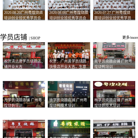
2020.08.20广州粤煌烧卤
2020.08.08广州粤煌烧腊
2020.07.27 广州粤煌烧
培训创业班优秀学员合
培训创业班优秀学员合
腊培训创业班优秀学员
影
影
合影
学员店铺
更多/more
|
SHOP
祝贺清远唐学员烧腊店
祝贺：广州黄学员烧腊
吴学员烧腊店铺 广州粤
铺开业大吉
快餐店开业大吉，生意
煌烧鸭培训
兴隆！
方学员烧腊店铺 广州粤
徐学员烧腊店铺 广州粤
林学员烧腊店铺 广州粤
煌烧鹅培训
煌烧鸭技术培训
煌烧鹅技术培训