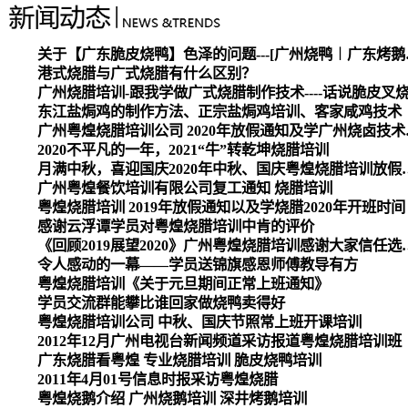
关于【广东脆皮烧
港式烧腊与广式烧腊有什么区别？
广州烧腊培训-跟我学做广式烧腊制作技术----话说脆皮叉
东江盐焗鸡的制作方法、正宗盐焗鸡培训、客家咸鸡技术
广州粤煌烧腊培
2020不平凡的一年，2021“牛”转乾坤烧腊培训
月满中秋，喜迎国庆2020
广州粤煌餐饮培训有限公司复工通知 烧腊培训
粤煌烧腊培训 2019年放假通知以及学烧腊2020年开班时间
感谢云浮谭学员对粤煌烧腊培训中肯的评价
《回顾2019展望2020》广州
令人感动的一幕——学员送锦旗感恩师傅教导有方
粤煌烧腊培训《关于元旦期间正常上班通知》
学员交流群能攀比谁回家做烧鸭卖得好
粤煌烧腊培训公司 中秋、国庆节照常上班开课培训
2012年12月广州电视台新闻频道采访报道粤煌烧腊培训班
广东烧腊看粤煌 专业烧腊培训 脆皮烧鸭培训
2011年4月01号信息时报采访粤煌烧腊
粤煌烧鹅介绍 广州烧鹅培训 深井烤鹅培训