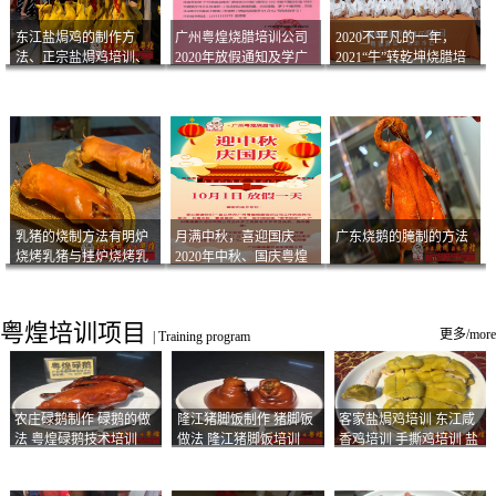
东江盐焗鸡的制作方
广州粤煌烧腊培训公司
2020不平凡的一年，
法、正宗盐焗鸡培训、
2020年放假通知及学广
2021“牛”转乾坤烧腊培
客家咸鸡技术
州烧卤技术2021年开班
训
通知
乳猪的烧制方法有明炉
月满中秋，喜迎国庆
广东烧鹅的腌制的方法
烧烤乳猪与挂炉烧烤乳
2020年中秋、国庆粤煌
猪以及乳猪酱的制作方
烧腊培训放假通知
法
粤煌培训项目
更多/more
|
Training program
农庄碌鹅制作 碌鹅的做
隆江猪脚饭制作 猪脚饭
客家盐焗鸡培训 东江咸
法 粤煌碌鹅技术培训
做法 隆江猪脚饭培训
香鸡培训 手撕鸡培训 盐
焗凤爪培训