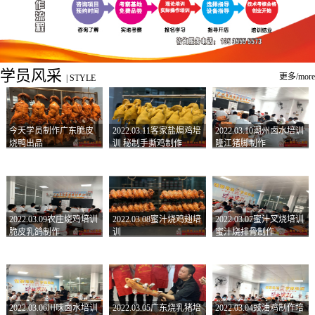
学员风采
更多/more
|
STYLE
今天学员制作广东脆皮
2022.03.11客家盐焗鸡培
2022.03.10潮州卤水培训
烧鸭出品
训 秘制手撕鸡制作
隆江猪脚制作
2022.03.09农庄烧鸡培训
2022.03.08蜜汁烧鸡翅培
2022.03.07蜜汁叉烧培训
脆皮乳鸽制作
训
蜜汁烧排骨制作
2022.03.06川味卤水培训
2022.03.05广东烧乳猪培
2022.03.04豉油鸡制作培