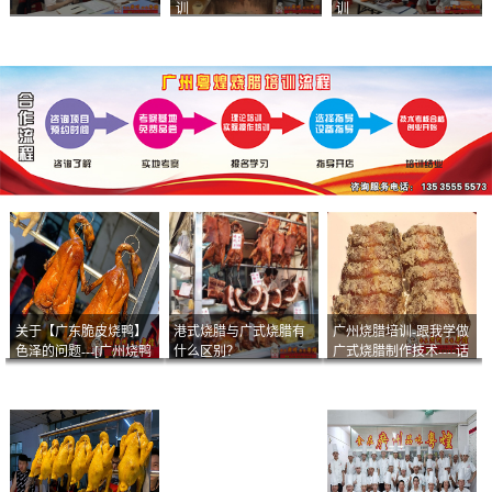
训
训
关于【广东脆皮烧鸭】
港式烧腊与广式烧腊有
广州烧腊培训-跟我学做
色泽的问题---[广州烧鸭
什么区别？
广式烧腊制作技术----话
︱广东烤鹅]什么样的色
说脆皮叉烧
泽是一个标准