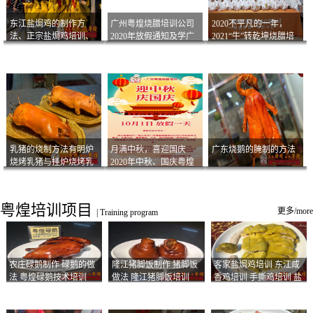
东江盐焗鸡的制作方
广州粤煌烧腊培训公司
2020不平凡的一年，
法、正宗盐焗鸡培训、
2020年放假通知及学广
2021“牛”转乾坤烧腊培
客家咸鸡技术
州烧卤技术2021年开班
训
通知
乳猪的烧制方法有明炉
月满中秋，喜迎国庆
广东烧鹅的腌制的方法
烧烤乳猪与挂炉烧烤乳
2020年中秋、国庆粤煌
猪以及乳猪酱的制作方
烧腊培训放假通知
法
粤煌培训项目
更多/more
|
Training program
农庄碌鹅制作 碌鹅的做
隆江猪脚饭制作 猪脚饭
客家盐焗鸡培训 东江咸
法 粤煌碌鹅技术培训
做法 隆江猪脚饭培训
香鸡培训 手撕鸡培训 盐
焗凤爪培训