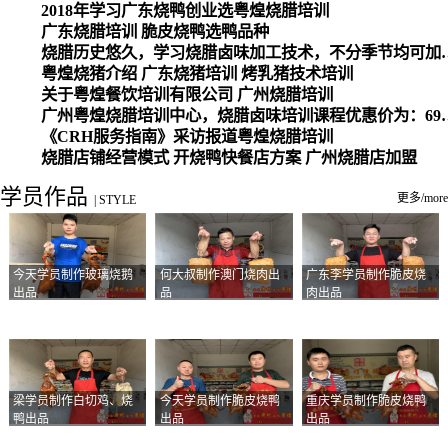
2018年学习广东烧鸭创业选粤煌烧腊培训
广东烧腊培训 脆皮烧鸭选鸭品种
烧腊历史悠久，学习烧腊卤味加工
粤煌烧猪介绍 广东烧猪培训 烤乳猪技术培训
关于粤煌餐饮培训有限公司 广州烧腊培训
广州粤煌烧腊培训中心，烧腊卤味培训课程优惠价为：6980元，学习烧腊、卤味、盐焗、白切、油鸡
《CRH服务指南》采访报道粤煌烧腊培训
烧腊店铺经营模式 开烧鸭快餐店方案 广州烧腊店加盟
学员作品
更多/more
|
STYLE
今天学员制作玻璃烧鹅
何大叔制作澳门烧肉出
广东李学员制作脆皮烧
出品
品
肉出品
梁学员制作白切鸡、烧
今天学员制作脆皮烧鸭
重庆学员制作脆皮烧鸭
鸭出品
出品
出品