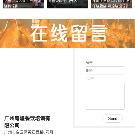
学员烧腊店铺 广州粤煌
粤煌烧腊中山分店
深圳学员烧腊快餐厅 肥
烧鸭培训
仔烧腊店 粤煌烧卤培训
学校
留言
广州粤煌餐饮培训有
限公司
广州市白云区黄石西路8号附