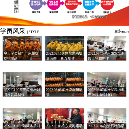
学员风采
更多/more
|
STYLE
今天学员制作广东脆皮
2022.03.11客家盐焗鸡培
2022.03.10潮州卤水培训
烧鸭出品
训 秘制手撕鸡制作
隆江猪脚制作
2022.03.09农庄烧鸡培训
2022.03.08蜜汁烧鸡翅培
2022.03.07蜜汁叉烧培训
脆皮乳鸽制作
训
蜜汁烧排骨制作
2022.03.06川味卤水培训
2022.03.05广东烧乳猪培
2022.03.04豉油鸡制作培