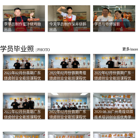
李学员制作蜜汁烧鸡翅
今天学员制作深井烧鹅
学员与师傅留影
出品
出品
学员毕业照
更多/more
|
PHOTO
2022年02月份首期广东
2022年02月份首期粤煌
2022年02月份首期广东
烧卤创业全能班课程优
烧卤创业全能班课程优
烧卤创业全能班课程优
秀学员留影
秀学员留影
秀学员留影
2022年02月份首期广东
2022年02月份首期广东
2020.08.30广州粤煌烧腊
烧卤创业全能班课程优
烧卤创业全能班课程优
技术培训创业班优秀学
秀学员留影
秀学员留影
员合影