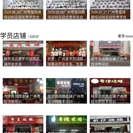
2020.08.20广州粤煌烧卤
2020.08.08广州粤煌烧腊
2020.07.27 广州粤煌烧
培训创业班优秀学员合
培训创业班优秀学员合
腊培训创业班优秀学员
影
影
合影
学员店铺
更多/more
|
SHOP
祝贺清远唐学员烧腊店
祝贺：广州黄学员烧腊
吴学员烧腊店铺 广州粤
铺开业大吉
快餐店开业大吉，生意
煌烧鸭培训
兴隆！
方学员烧腊店铺 广州粤
徐学员烧腊店铺 广州粤
林学员烧腊店铺 广州粤
煌烧鹅培训
煌烧鸭技术培训
煌烧鹅技术培训