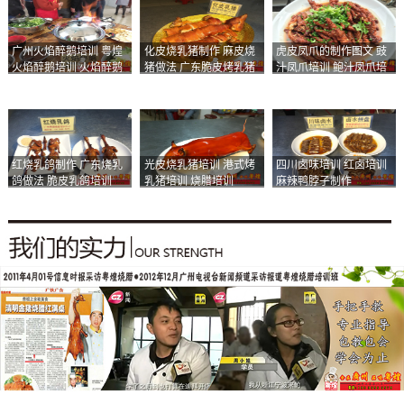
广州火焰醉鹅培训 粤煌
化皮烧乳猪制作 麻皮烧
虎皮凤爪的制作图文 豉
火焰醉鹅培训 火焰醉鹅
猪做法 广东脆皮烤乳猪
汁凤爪培训 鲍汁凤爪培
加盟
培训
训
红烧乳鸽制作 广东烧乳
光皮烧乳猪培训 港式烤
四川卤味培训 红卤培训
鸽做法 脆皮乳鸽培训
乳猪培训 烧腊培训
麻辣鸭脖子制作