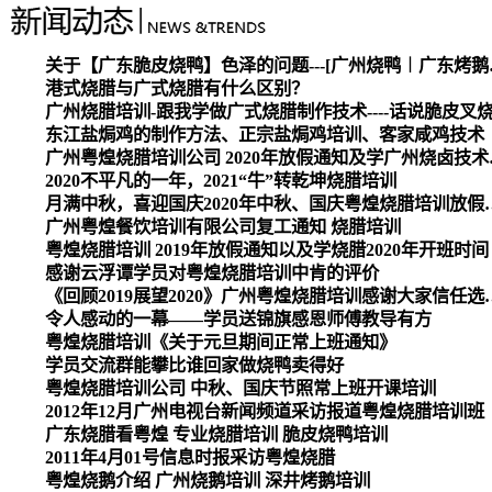
关于【广东脆皮烧
港式烧腊与广式烧腊有什么区别？
广州烧腊培训-跟我学做广式烧腊制作技术----话说脆皮叉
东江盐焗鸡的制作方法、正宗盐焗鸡培训、客家咸鸡技术
广州粤煌烧腊培
2020不平凡的一年，2021“牛”转乾坤烧腊培训
月满中秋，喜迎国庆2020
广州粤煌餐饮培训有限公司复工通知 烧腊培训
粤煌烧腊培训 2019年放假通知以及学烧腊2020年开班时间
感谢云浮谭学员对粤煌烧腊培训中肯的评价
《回顾2019展望2020》广州
令人感动的一幕——学员送锦旗感恩师傅教导有方
粤煌烧腊培训《关于元旦期间正常上班通知》
学员交流群能攀比谁回家做烧鸭卖得好
粤煌烧腊培训公司 中秋、国庆节照常上班开课培训
2012年12月广州电视台新闻频道采访报道粤煌烧腊培训班
广东烧腊看粤煌 专业烧腊培训 脆皮烧鸭培训
2011年4月01号信息时报采访粤煌烧腊
粤煌烧鹅介绍 广州烧鹅培训 深井烤鹅培训