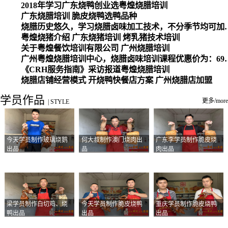
2018年学习广东烧鸭创业选粤煌烧腊培训
广东烧腊培训 脆皮烧鸭选鸭品种
烧腊历史悠久，学习烧腊卤味加工
粤煌烧猪介绍 广东烧猪培训 烤乳猪技术培训
关于粤煌餐饮培训有限公司 广州烧腊培训
广州粤煌烧腊培训中心，烧腊卤味培训课程优惠价为：6980元，学习烧腊、卤味、盐焗、白切、油鸡
《CRH服务指南》采访报道粤煌烧腊培训
烧腊店铺经营模式 开烧鸭快餐店方案 广州烧腊店加盟
学员作品
更多/more
|
STYLE
今天学员制作玻璃烧鹅
何大叔制作澳门烧肉出
广东李学员制作脆皮烧
出品
品
肉出品
梁学员制作白切鸡、烧
今天学员制作脆皮烧鸭
重庆学员制作脆皮烧鸭
鸭出品
出品
出品