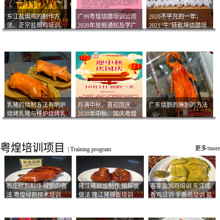
东江盐焗鸡的制作方
广州粤煌烧腊培训公司
2020不平凡的一年，
法、正宗盐焗鸡培训、
2020年放假通知及学广
2021“牛”转乾坤烧腊培
客家咸鸡技术
州烧卤技术2021年开班
训
通知
乳猪的烧制方法有明炉
月满中秋，喜迎国庆
广东烧鹅的腌制的方法
烧烤乳猪与挂炉烧烤乳
2020年中秋、国庆粤煌
猪以及乳猪酱的制作方
烧腊培训放假通知
法
粤煌培训项目
更多/more
|
Training program
农庄碌鹅制作 碌鹅的做
隆江猪脚饭制作 猪脚饭
客家盐焗鸡培训 东江咸
法 粤煌碌鹅技术培训
做法 隆江猪脚饭培训
香鸡培训 手撕鸡培训 盐
焗凤爪培训