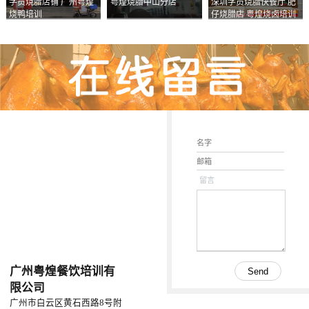
学员烧腊店铺 广州粤煌
粤煌烧腊中山分店
深圳学员烧腊快餐厅 肥
烧鸭培训
仔烧腊店 粤煌烧卤培训
学校
留言
广州粤煌餐饮培训有
限公司
广州市白云区黄石西路8号附