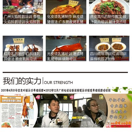
广州火焰醉鹅培训 粤煌
化皮烧乳猪制作 麻皮烧
虎皮凤爪的制作图文 豉
火焰醉鹅培训 火焰醉鹅
猪做法 广东脆皮烤乳猪
汁凤爪培训 鲍汁凤爪培
加盟
培训
训
红烧乳鸽制作 广东烧乳
光皮烧乳猪培训 港式烤
四川卤味培训 红卤培训
鸽做法 脆皮乳鸽培训
乳猪培训 烧腊培训
麻辣鸭脖子制作