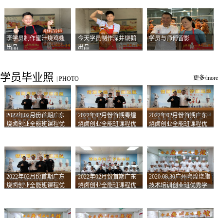
李学员制作蜜汁烧鸡翅
今天学员制作深井烧鹅
学员与师傅留影
出品
出品
学员毕业照
更多/more
|
PHOTO
2022年02月份首期广东
2022年02月份首期粤煌
2022年02月份首期广东
烧卤创业全能班课程优
烧卤创业全能班课程优
烧卤创业全能班课程优
秀学员留影
秀学员留影
秀学员留影
2022年02月份首期广东
2022年02月份首期广东
2020.08.30广州粤煌烧腊
烧卤创业全能班课程优
烧卤创业全能班课程优
技术培训创业班优秀学
秀学员留影
秀学员留影
员合影