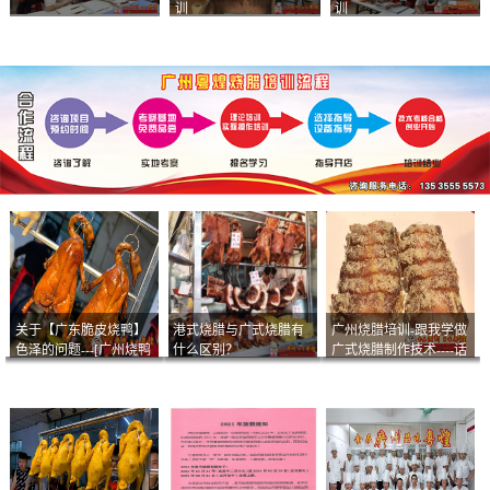
训
训
关于【广东脆皮烧鸭】
港式烧腊与广式烧腊有
广州烧腊培训-跟我学做
色泽的问题---[广州烧鸭
什么区别？
广式烧腊制作技术----话
︱广东烤鹅]什么样的色
说脆皮叉烧
泽是一个标准