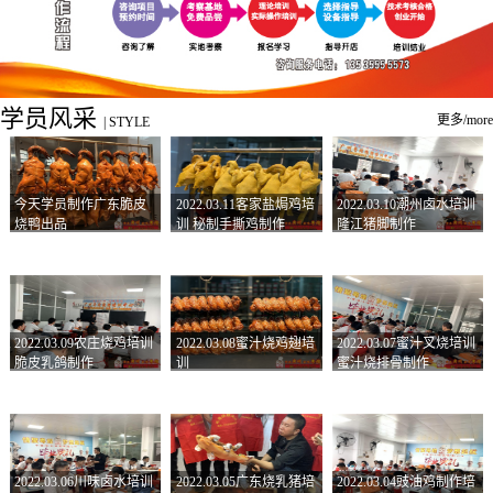
学员风采
更多/more
|
STYLE
今天学员制作广东脆皮
2022.03.11客家盐焗鸡培
2022.03.10潮州卤水培训
烧鸭出品
训 秘制手撕鸡制作
隆江猪脚制作
2022.03.09农庄烧鸡培训
2022.03.08蜜汁烧鸡翅培
2022.03.07蜜汁叉烧培训
脆皮乳鸽制作
训
蜜汁烧排骨制作
2022.03.06川味卤水培训
2022.03.05广东烧乳猪培
2022.03.04豉油鸡制作培