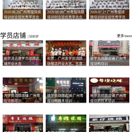
2020.08.20广州粤煌烧卤
2020.08.08广州粤煌烧腊
2020.07.27 广州粤煌烧
培训创业班优秀学员合
培训创业班优秀学员合
腊培训创业班优秀学员
影
影
合影
学员店铺
更多/more
|
SHOP
祝贺清远唐学员烧腊店
祝贺：广州黄学员烧腊
吴学员烧腊店铺 广州粤
铺开业大吉
快餐店开业大吉，生意
煌烧鸭培训
兴隆！
方学员烧腊店铺 广州粤
徐学员烧腊店铺 广州粤
林学员烧腊店铺 广州粤
煌烧鹅培训
煌烧鸭技术培训
煌烧鹅技术培训