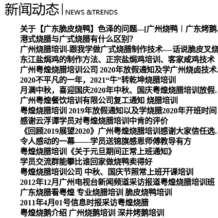
关于【广东脆皮烧
港式烧腊与广式烧腊有什么区别？
广州烧腊培训-跟我学做广式烧腊制作技术----话说脆皮叉
东江盐焗鸡的制作方法、正宗盐焗鸡培训、客家咸鸡技术
广州粤煌烧腊培
2020不平凡的一年，2021“牛”转乾坤烧腊培训
月满中秋，喜迎国庆2020
广州粤煌餐饮培训有限公司复工通知 烧腊培训
粤煌烧腊培训 2019年放假通知以及学烧腊2020年开班时间
感谢云浮谭学员对粤煌烧腊培训中肯的评价
《回顾2019展望2020》广州
令人感动的一幕——学员送锦旗感恩师傅教导有方
粤煌烧腊培训《关于元旦期间正常上班通知》
学员交流群能攀比谁回家做烧鸭卖得好
粤煌烧腊培训公司 中秋、国庆节照常上班开课培训
2012年12月广州电视台新闻频道采访报道粤煌烧腊培训班
广东烧腊看粤煌 专业烧腊培训 脆皮烧鸭培训
2011年4月01号信息时报采访粤煌烧腊
粤煌烧鹅介绍 广州烧鹅培训 深井烤鹅培训