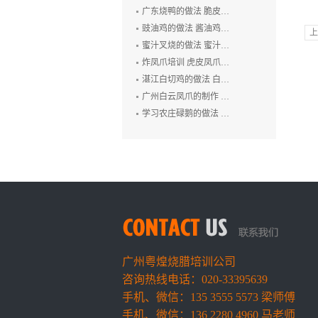
广东烧鸭的做法 脆皮烧鸭培训 广州烤鸭技术培训 烧腊培训
豉油鸡的做法 酱油鸡的制作方法 玫瑰露豉油鸡培训
上
蜜汁叉烧的做法 蜜汁叉烧的制作方法 叉烧肉培训 烧排骨培训
炸凤爪培训 虎皮凤爪的做法 豉汁凤爪的制作 鲍汁凤爪培训
湛江白切鸡的做法 白切鸡培训 廉江白斩鸡培训 粤式烧卤技术培训
广州白云凤爪的制作 白云猪手的做法 广式烧卤培训
学习农庄碌鹅的做法 禄鹅的制作方法 碌鹅培训
广州粤煌烧腊培训公司
咨询热线电话：020-33395639
手机、微信：135 3555 5573 梁师傅
手机、微信：136 2280 4960 马老师