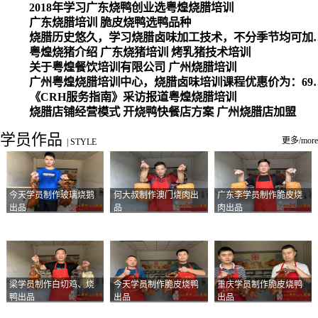
2018年学习广东烧鸭创业选粤煌烧腊培训
广东烧腊培训 脆皮烧鸭选鸭品种
烧腊历史悠久，学习烧腊卤味加工
粤煌烧猪介绍 广东烧猪培训 烤乳猪技术培训
关于粤煌餐饮培训有限公司 广州烧腊培训
广州粤煌烧腊培训中心，烧腊卤味培训课程优惠价为：6980元，学习烧腊、卤味、盐焗、白切、油鸡
《CRH服务指南》采访报道粤煌烧腊培训
烧腊店铺经营模式 开烧鸭快餐店方案 广州烧腊店加盟
学员作品
更多/more
|
STYLE
今天学员制作玻璃烧鹅
何大叔制作澳门烧肉出
广东李学员制作脆皮烧
出品
品
肉出品
梁学员制作白切鸡、烧
今天学员制作脆皮烧鸭
重庆学员制作脆皮烧鸭
鸭出品
出品
出品