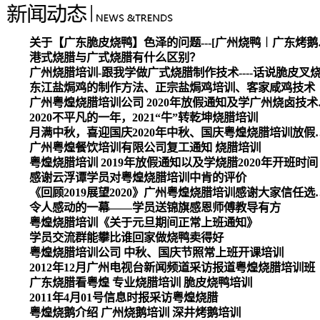
关于【广东脆皮烧
港式烧腊与广式烧腊有什么区别？
广州烧腊培训-跟我学做广式烧腊制作技术----话说脆皮叉
东江盐焗鸡的制作方法、正宗盐焗鸡培训、客家咸鸡技术
广州粤煌烧腊培
2020不平凡的一年，2021“牛”转乾坤烧腊培训
月满中秋，喜迎国庆2020
广州粤煌餐饮培训有限公司复工通知 烧腊培训
粤煌烧腊培训 2019年放假通知以及学烧腊2020年开班时间
感谢云浮谭学员对粤煌烧腊培训中肯的评价
《回顾2019展望2020》广州
令人感动的一幕——学员送锦旗感恩师傅教导有方
粤煌烧腊培训《关于元旦期间正常上班通知》
学员交流群能攀比谁回家做烧鸭卖得好
粤煌烧腊培训公司 中秋、国庆节照常上班开课培训
2012年12月广州电视台新闻频道采访报道粤煌烧腊培训班
广东烧腊看粤煌 专业烧腊培训 脆皮烧鸭培训
2011年4月01号信息时报采访粤煌烧腊
粤煌烧鹅介绍 广州烧鹅培训 深井烤鹅培训