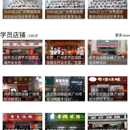
2020.08.20广州粤煌烧卤
2020.08.08广州粤煌烧腊
2020.07.27 广州粤煌烧
培训创业班优秀学员合
培训创业班优秀学员合
腊培训创业班优秀学员
影
影
合影
学员店铺
更多/more
|
SHOP
祝贺清远唐学员烧腊店
祝贺：广州黄学员烧腊
吴学员烧腊店铺 广州粤
铺开业大吉
快餐店开业大吉，生意
煌烧鸭培训
兴隆！
方学员烧腊店铺 广州粤
徐学员烧腊店铺 广州粤
林学员烧腊店铺 广州粤
煌烧鹅培训
煌烧鸭技术培训
煌烧鹅技术培训