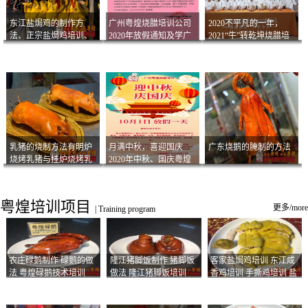
东江盐焗鸡的制作方
广州粤煌烧腊培训公司
2020不平凡的一年，
法、正宗盐焗鸡培训、
2020年放假通知及学广
2021“牛”转乾坤烧腊培
客家咸鸡技术
州烧卤技术2021年开班
训
通知
乳猪的烧制方法有明炉
月满中秋，喜迎国庆
广东烧鹅的腌制的方法
烧烤乳猪与挂炉烧烤乳
2020年中秋、国庆粤煌
猪以及乳猪酱的制作方
烧腊培训放假通知
法
粤煌培训项目
更多/more
|
Training program
农庄碌鹅制作 碌鹅的做
隆江猪脚饭制作 猪脚饭
客家盐焗鸡培训 东江咸
法 粤煌碌鹅技术培训
做法 隆江猪脚饭培训
香鸡培训 手撕鸡培训 盐
焗凤爪培训