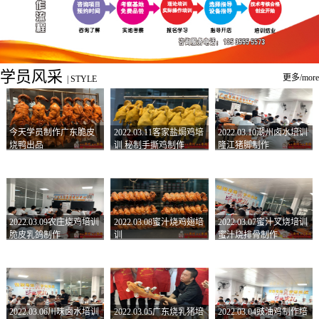
学员风采
更多/more
|
STYLE
今天学员制作广东脆皮
2022.03.11客家盐焗鸡培
2022.03.10潮州卤水培训
烧鸭出品
训 秘制手撕鸡制作
隆江猪脚制作
2022.03.09农庄烧鸡培训
2022.03.08蜜汁烧鸡翅培
2022.03.07蜜汁叉烧培训
脆皮乳鸽制作
训
蜜汁烧排骨制作
2022.03.06川味卤水培训
2022.03.05广东烧乳猪培
2022.03.04豉油鸡制作培