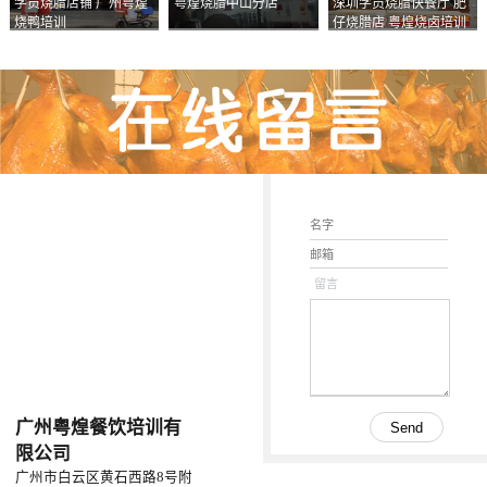
学员烧腊店铺 广州粤煌
粤煌烧腊中山分店
深圳学员烧腊快餐厅 肥
烧鸭培训
仔烧腊店 粤煌烧卤培训
学校
留言
广州粤煌餐饮培训有
限公司
广州市白云区黄石西路8号附