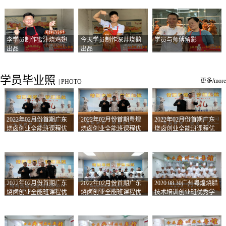
李学员制作蜜汁烧鸡翅
今天学员制作深井烧鹅
学员与师傅留影
出品
出品
学员毕业照
更多/more
|
PHOTO
2022年02月份首期广东
2022年02月份首期粤煌
2022年02月份首期广东
烧卤创业全能班课程优
烧卤创业全能班课程优
烧卤创业全能班课程优
秀学员留影
秀学员留影
秀学员留影
2022年02月份首期广东
2022年02月份首期广东
2020.08.30广州粤煌烧腊
烧卤创业全能班课程优
烧卤创业全能班课程优
技术培训创业班优秀学
秀学员留影
秀学员留影
员合影