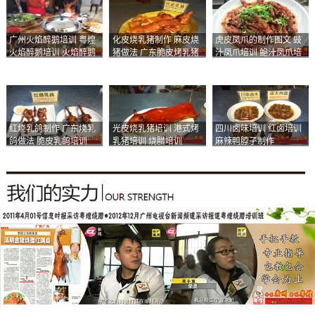
广州火焰醉鹅培训 粤煌
化皮烧乳猪制作 麻皮烧
虎皮凤爪的制作图文 豉
火焰醉鹅培训 火焰醉鹅
猪做法 广东脆皮烤乳猪
汁凤爪培训 鲍汁凤爪培
加盟
培训
训
红烧乳鸽制作 广东烧乳
光皮烧乳猪培训 港式烤
四川卤味培训 红卤培训
鸽做法 脆皮乳鸽培训
乳猪培训 烧腊培训
麻辣鸭脖子制作