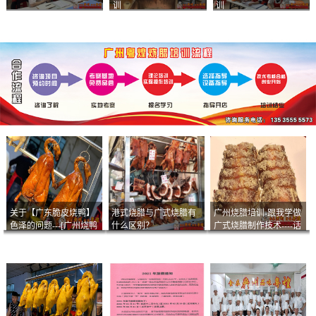
训
训
关于【广东脆皮烧鸭】
港式烧腊与广式烧腊有
广州烧腊培训-跟我学做
色泽的问题---[广州烧鸭
什么区别？
广式烧腊制作技术----话
︱广东烤鹅]什么样的色
说脆皮叉烧
泽是一个标准