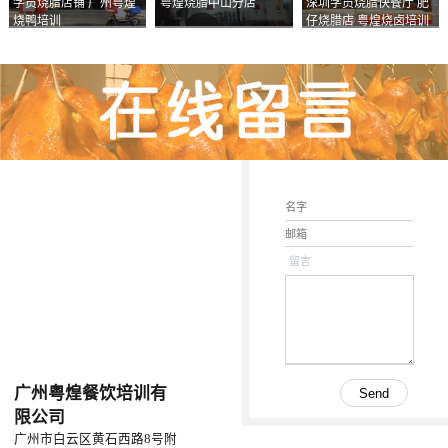
学员烧腊店铺 广州粤煌
粤煌烧腊中山分店
深圳学员烧腊快餐厅 肥
烧鸭培训
仔烧腊店 粤煌烧卤培训
学校
留言
广州粤煌餐饮培训有
限公司
广州市白云区黄石西路8号附