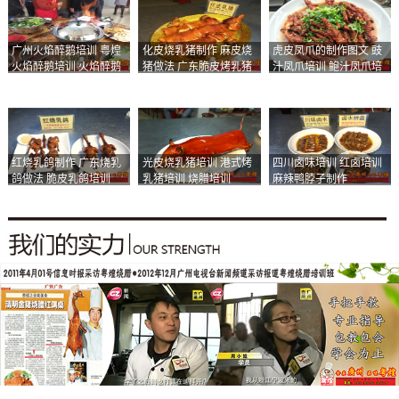
广州火焰醉鹅培训 粤煌
化皮烧乳猪制作 麻皮烧
虎皮凤爪的制作图文 豉
火焰醉鹅培训 火焰醉鹅
猪做法 广东脆皮烤乳猪
汁凤爪培训 鲍汁凤爪培
加盟
培训
训
红烧乳鸽制作 广东烧乳
光皮烧乳猪培训 港式烤
四川卤味培训 红卤培训
鸽做法 脆皮乳鸽培训
乳猪培训 烧腊培训
麻辣鸭脖子制作