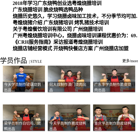
2018年学习广东烧鸭创业选粤煌烧腊培训
广东烧腊培训 脆皮烧鸭选鸭品种
烧腊历史悠久，学习烧腊卤味加工
粤煌烧猪介绍 广东烧猪培训 烤乳猪技术培训
关于粤煌餐饮培训有限公司 广州烧腊培训
广州粤煌烧腊培训中心，烧腊卤味培训课程优惠价为：6980元，学习烧腊、卤味、盐焗、白切、油鸡
《CRH服务指南》采访报道粤煌烧腊培训
烧腊店铺经营模式 开烧鸭快餐店方案 广州烧腊店加盟
学员作品
更多/more
|
STYLE
今天学员制作玻璃烧鹅
何大叔制作澳门烧肉出
广东李学员制作脆皮烧
出品
品
肉出品
梁学员制作白切鸡、烧
今天学员制作脆皮烧鸭
重庆学员制作脆皮烧鸭
鸭出品
出品
出品