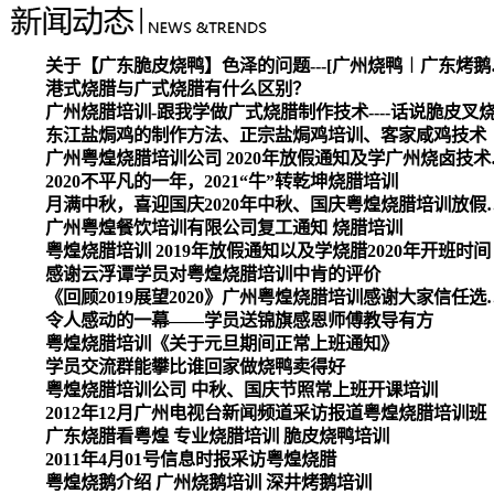
关于【广东脆皮烧
港式烧腊与广式烧腊有什么区别？
广州烧腊培训-跟我学做广式烧腊制作技术----话说脆皮叉
东江盐焗鸡的制作方法、正宗盐焗鸡培训、客家咸鸡技术
广州粤煌烧腊培
2020不平凡的一年，2021“牛”转乾坤烧腊培训
月满中秋，喜迎国庆2020
广州粤煌餐饮培训有限公司复工通知 烧腊培训
粤煌烧腊培训 2019年放假通知以及学烧腊2020年开班时间
感谢云浮谭学员对粤煌烧腊培训中肯的评价
《回顾2019展望2020》广州
令人感动的一幕——学员送锦旗感恩师傅教导有方
粤煌烧腊培训《关于元旦期间正常上班通知》
学员交流群能攀比谁回家做烧鸭卖得好
粤煌烧腊培训公司 中秋、国庆节照常上班开课培训
2012年12月广州电视台新闻频道采访报道粤煌烧腊培训班
广东烧腊看粤煌 专业烧腊培训 脆皮烧鸭培训
2011年4月01号信息时报采访粤煌烧腊
粤煌烧鹅介绍 广州烧鹅培训 深井烤鹅培训