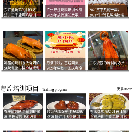
东江盐焗鸡的制作方
广州粤煌烧腊培训公司
2020不平凡的一年，
法、正宗盐焗鸡培训、
2020年放假通知及学广
2021“牛”转乾坤烧腊培
客家咸鸡技术
州烧卤技术2021年开班
训
通知
乳猪的烧制方法有明炉
月满中秋，喜迎国庆
广东烧鹅的腌制的方法
烧烤乳猪与挂炉烧烤乳
2020年中秋、国庆粤煌
猪以及乳猪酱的制作方
烧腊培训放假通知
法
粤煌培训项目
更多/more
|
Training program
农庄碌鹅制作 碌鹅的做
隆江猪脚饭制作 猪脚饭
客家盐焗鸡培训 东江咸
法 粤煌碌鹅技术培训
做法 隆江猪脚饭培训
香鸡培训 手撕鸡培训 盐
焗凤爪培训