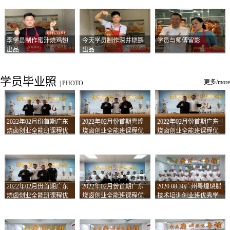
李学员制作蜜汁烧鸡翅
今天学员制作深井烧鹅
学员与师傅留影
出品
出品
学员毕业照
更多/more
|
PHOTO
2022年02月份首期广东
2022年02月份首期粤煌
2022年02月份首期广东
烧卤创业全能班课程优
烧卤创业全能班课程优
烧卤创业全能班课程优
秀学员留影
秀学员留影
秀学员留影
2022年02月份首期广东
2022年02月份首期广东
2020.08.30广州粤煌烧腊
烧卤创业全能班课程优
烧卤创业全能班课程优
技术培训创业班优秀学
秀学员留影
秀学员留影
员合影