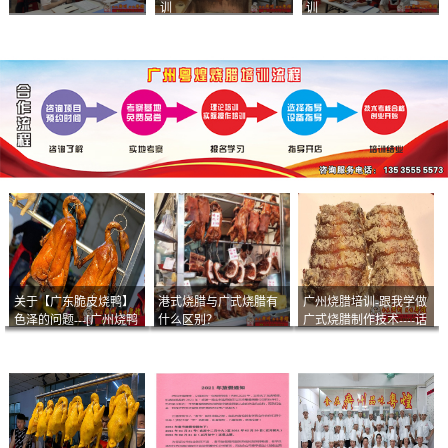
训
训
关于【广东脆皮烧鸭】
港式烧腊与广式烧腊有
广州烧腊培训-跟我学做
色泽的问题---[广州烧鸭
什么区别？
广式烧腊制作技术----话
︱广东烤鹅]什么样的色
说脆皮叉烧
泽是一个标准