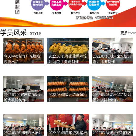
学员风采
更多/more
|
STYLE
今天学员制作广东脆皮
2022.03.11客家盐焗鸡培
2022.03.10潮州卤水培训
烧鸭出品
训 秘制手撕鸡制作
隆江猪脚制作
2022.03.09农庄烧鸡培训
2022.03.08蜜汁烧鸡翅培
2022.03.07蜜汁叉烧培训
脆皮乳鸽制作
训
蜜汁烧排骨制作
2022.03.06川味卤水培训
2022.03.05广东烧乳猪培
2022.03.04豉油鸡制作培