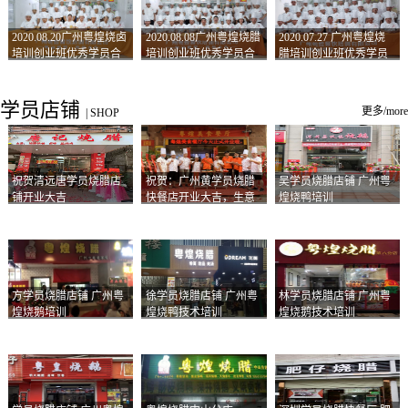
2020.08.20广州粤煌烧卤
2020.08.08广州粤煌烧腊
2020.07.27 广州粤煌烧
培训创业班优秀学员合
培训创业班优秀学员合
腊培训创业班优秀学员
影
影
合影
学员店铺
更多/more
|
SHOP
祝贺清远唐学员烧腊店
祝贺：广州黄学员烧腊
吴学员烧腊店铺 广州粤
铺开业大吉
快餐店开业大吉，生意
煌烧鸭培训
兴隆！
方学员烧腊店铺 广州粤
徐学员烧腊店铺 广州粤
林学员烧腊店铺 广州粤
煌烧鹅培训
煌烧鸭技术培训
煌烧鹅技术培训