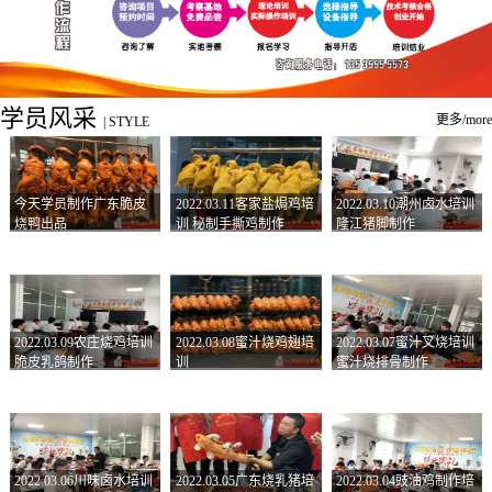
学员风采
更多/more
|
STYLE
今天学员制作广东脆皮
2022.03.11客家盐焗鸡培
2022.03.10潮州卤水培训
烧鸭出品
训 秘制手撕鸡制作
隆江猪脚制作
2022.03.09农庄烧鸡培训
2022.03.08蜜汁烧鸡翅培
2022.03.07蜜汁叉烧培训
脆皮乳鸽制作
训
蜜汁烧排骨制作
2022.03.06川味卤水培训
2022.03.05广东烧乳猪培
2022.03.04豉油鸡制作培