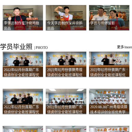
李学员制作蜜汁烧鸡翅
今天学员制作深井烧鹅
学员与师傅留影
出品
出品
学员毕业照
更多/more
|
PHOTO
2022年02月份首期广东
2022年02月份首期粤煌
2022年02月份首期广东
烧卤创业全能班课程优
烧卤创业全能班课程优
烧卤创业全能班课程优
秀学员留影
秀学员留影
秀学员留影
2022年02月份首期广东
2022年02月份首期广东
2020.08.30广州粤煌烧腊
烧卤创业全能班课程优
烧卤创业全能班课程优
技术培训创业班优秀学
秀学员留影
秀学员留影
员合影