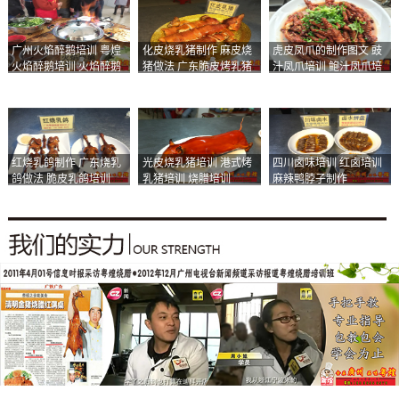
广州火焰醉鹅培训 粤煌
化皮烧乳猪制作 麻皮烧
虎皮凤爪的制作图文 豉
火焰醉鹅培训 火焰醉鹅
猪做法 广东脆皮烤乳猪
汁凤爪培训 鲍汁凤爪培
加盟
培训
训
红烧乳鸽制作 广东烧乳
光皮烧乳猪培训 港式烤
四川卤味培训 红卤培训
鸽做法 脆皮乳鸽培训
乳猪培训 烧腊培训
麻辣鸭脖子制作