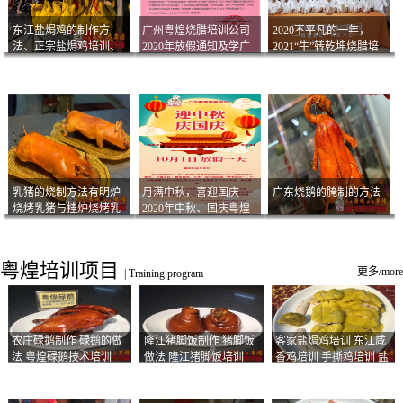
东江盐焗鸡的制作方
广州粤煌烧腊培训公司
2020不平凡的一年，
法、正宗盐焗鸡培训、
2020年放假通知及学广
2021“牛”转乾坤烧腊培
客家咸鸡技术
州烧卤技术2021年开班
训
通知
乳猪的烧制方法有明炉
月满中秋，喜迎国庆
广东烧鹅的腌制的方法
烧烤乳猪与挂炉烧烤乳
2020年中秋、国庆粤煌
猪以及乳猪酱的制作方
烧腊培训放假通知
法
粤煌培训项目
更多/more
|
Training program
农庄碌鹅制作 碌鹅的做
隆江猪脚饭制作 猪脚饭
客家盐焗鸡培训 东江咸
法 粤煌碌鹅技术培训
做法 隆江猪脚饭培训
香鸡培训 手撕鸡培训 盐
焗凤爪培训