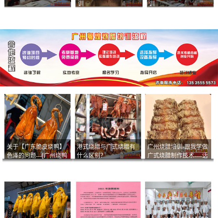
训
训
关于【广东脆皮烧鸭】
港式烧腊与广式烧腊有
广州烧腊培训-跟我学做
色泽的问题---[广州烧鸭
什么区别？
广式烧腊制作技术----话
︱广东烤鹅]什么样的色
说脆皮叉烧
泽是一个标准