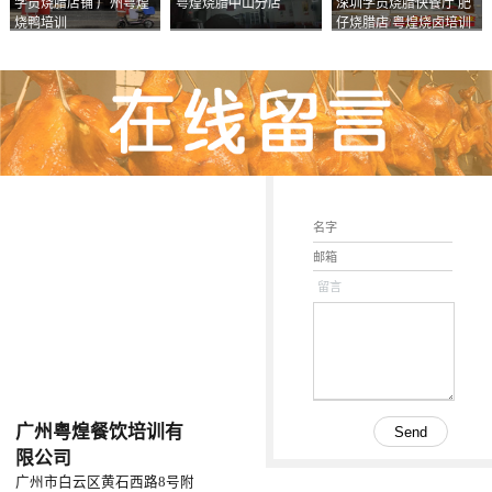
学员烧腊店铺 广州粤煌
粤煌烧腊中山分店
深圳学员烧腊快餐厅 肥
烧鸭培训
仔烧腊店 粤煌烧卤培训
学校
留言
广州粤煌餐饮培训有
限公司
广州市白云区黄石西路8号附