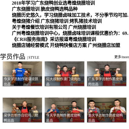
2018年学习广东烧鸭创业选粤煌烧腊培训
广东烧腊培训 脆皮烧鸭选鸭品种
烧腊历史悠久，学习烧腊卤味加工
粤煌烧猪介绍 广东烧猪培训 烤乳猪技术培训
关于粤煌餐饮培训有限公司 广州烧腊培训
广州粤煌烧腊培训中心，烧腊卤味培训课程优惠价为：6980元，学习烧腊、卤味、盐焗、白切、油鸡
《CRH服务指南》采访报道粤煌烧腊培训
烧腊店铺经营模式 开烧鸭快餐店方案 广州烧腊店加盟
学员作品
更多/more
|
STYLE
今天学员制作玻璃烧鹅
何大叔制作澳门烧肉出
广东李学员制作脆皮烧
出品
品
肉出品
梁学员制作白切鸡、烧
今天学员制作脆皮烧鸭
重庆学员制作脆皮烧鸭
鸭出品
出品
出品