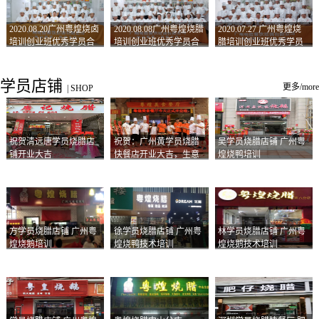
2020.08.20广州粤煌烧卤
2020.08.08广州粤煌烧腊
2020.07.27 广州粤煌烧
培训创业班优秀学员合
培训创业班优秀学员合
腊培训创业班优秀学员
影
影
合影
学员店铺
更多/more
|
SHOP
祝贺清远唐学员烧腊店
祝贺：广州黄学员烧腊
吴学员烧腊店铺 广州粤
铺开业大吉
快餐店开业大吉，生意
煌烧鸭培训
兴隆！
方学员烧腊店铺 广州粤
徐学员烧腊店铺 广州粤
林学员烧腊店铺 广州粤
煌烧鹅培训
煌烧鸭技术培训
煌烧鹅技术培训