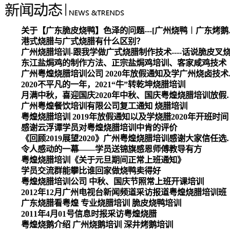
关于【广东脆皮烧
港式烧腊与广式烧腊有什么区别？
广州烧腊培训-跟我学做广式烧腊制作技术----话说脆皮叉
东江盐焗鸡的制作方法、正宗盐焗鸡培训、客家咸鸡技术
广州粤煌烧腊培
2020不平凡的一年，2021“牛”转乾坤烧腊培训
月满中秋，喜迎国庆2020
广州粤煌餐饮培训有限公司复工通知 烧腊培训
粤煌烧腊培训 2019年放假通知以及学烧腊2020年开班时间
感谢云浮谭学员对粤煌烧腊培训中肯的评价
《回顾2019展望2020》广州
令人感动的一幕——学员送锦旗感恩师傅教导有方
粤煌烧腊培训《关于元旦期间正常上班通知》
学员交流群能攀比谁回家做烧鸭卖得好
粤煌烧腊培训公司 中秋、国庆节照常上班开课培训
2012年12月广州电视台新闻频道采访报道粤煌烧腊培训班
广东烧腊看粤煌 专业烧腊培训 脆皮烧鸭培训
2011年4月01号信息时报采访粤煌烧腊
粤煌烧鹅介绍 广州烧鹅培训 深井烤鹅培训