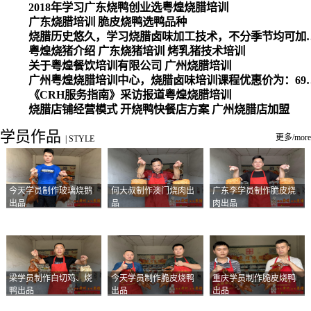
2018年学习广东烧鸭创业选粤煌烧腊培训
广东烧腊培训 脆皮烧鸭选鸭品种
烧腊历史悠久，学习烧腊卤味加工
粤煌烧猪介绍 广东烧猪培训 烤乳猪技术培训
关于粤煌餐饮培训有限公司 广州烧腊培训
广州粤煌烧腊培训中心，烧腊卤味培训课程优惠价为：6980元，学习烧腊、卤味、盐焗、白切、油鸡
《CRH服务指南》采访报道粤煌烧腊培训
烧腊店铺经营模式 开烧鸭快餐店方案 广州烧腊店加盟
学员作品
更多/more
|
STYLE
今天学员制作玻璃烧鹅
何大叔制作澳门烧肉出
广东李学员制作脆皮烧
出品
品
肉出品
梁学员制作白切鸡、烧
今天学员制作脆皮烧鸭
重庆学员制作脆皮烧鸭
鸭出品
出品
出品