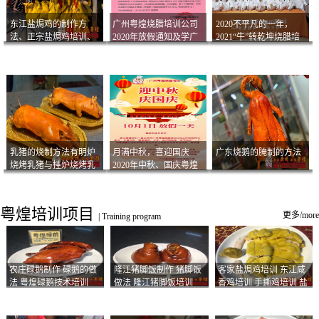
东江盐焗鸡的制作方
广州粤煌烧腊培训公司
2020不平凡的一年，
法、正宗盐焗鸡培训、
2020年放假通知及学广
2021“牛”转乾坤烧腊培
客家咸鸡技术
州烧卤技术2021年开班
训
通知
乳猪的烧制方法有明炉
月满中秋，喜迎国庆
广东烧鹅的腌制的方法
烧烤乳猪与挂炉烧烤乳
2020年中秋、国庆粤煌
猪以及乳猪酱的制作方
烧腊培训放假通知
法
粤煌培训项目
更多/more
|
Training program
农庄碌鹅制作 碌鹅的做
隆江猪脚饭制作 猪脚饭
客家盐焗鸡培训 东江咸
法 粤煌碌鹅技术培训
做法 隆江猪脚饭培训
香鸡培训 手撕鸡培训 盐
焗凤爪培训