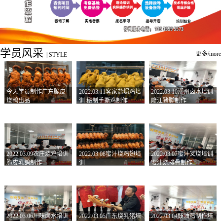
学员风采
更多/more
|
STYLE
今天学员制作广东脆皮
2022.03.11客家盐焗鸡培
2022.03.10潮州卤水培训
烧鸭出品
训 秘制手撕鸡制作
隆江猪脚制作
2022.03.09农庄烧鸡培训
2022.03.08蜜汁烧鸡翅培
2022.03.07蜜汁叉烧培训
脆皮乳鸽制作
训
蜜汁烧排骨制作
2022.03.06川味卤水培训
2022.03.05广东烧乳猪培
2022.03.04豉油鸡制作培