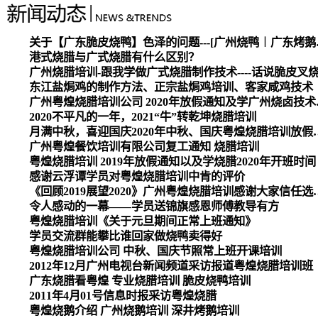
关于【广东脆皮烧
港式烧腊与广式烧腊有什么区别？
广州烧腊培训-跟我学做广式烧腊制作技术----话说脆皮叉
东江盐焗鸡的制作方法、正宗盐焗鸡培训、客家咸鸡技术
广州粤煌烧腊培
2020不平凡的一年，2021“牛”转乾坤烧腊培训
月满中秋，喜迎国庆2020
广州粤煌餐饮培训有限公司复工通知 烧腊培训
粤煌烧腊培训 2019年放假通知以及学烧腊2020年开班时间
感谢云浮谭学员对粤煌烧腊培训中肯的评价
《回顾2019展望2020》广州
令人感动的一幕——学员送锦旗感恩师傅教导有方
粤煌烧腊培训《关于元旦期间正常上班通知》
学员交流群能攀比谁回家做烧鸭卖得好
粤煌烧腊培训公司 中秋、国庆节照常上班开课培训
2012年12月广州电视台新闻频道采访报道粤煌烧腊培训班
广东烧腊看粤煌 专业烧腊培训 脆皮烧鸭培训
2011年4月01号信息时报采访粤煌烧腊
粤煌烧鹅介绍 广州烧鹅培训 深井烤鹅培训