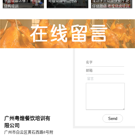
学员烧腊店铺 广州粤煌
粤煌烧腊中山分店
深圳学员烧腊快餐厅 肥
烧鸭培训
仔烧腊店 粤煌烧卤培训
学校
留言
广州粤煌餐饮培训有
限公司
广州市白云区黄石西路8号附