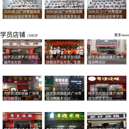
2020.08.20广州粤煌烧卤
2020.08.08广州粤煌烧腊
2020.07.27 广州粤煌烧
培训创业班优秀学员合
培训创业班优秀学员合
腊培训创业班优秀学员
影
影
合影
学员店铺
更多/more
|
SHOP
祝贺清远唐学员烧腊店
祝贺：广州黄学员烧腊
吴学员烧腊店铺 广州粤
铺开业大吉
快餐店开业大吉，生意
煌烧鸭培训
兴隆！
方学员烧腊店铺 广州粤
徐学员烧腊店铺 广州粤
林学员烧腊店铺 广州粤
煌烧鹅培训
煌烧鸭技术培训
煌烧鹅技术培训