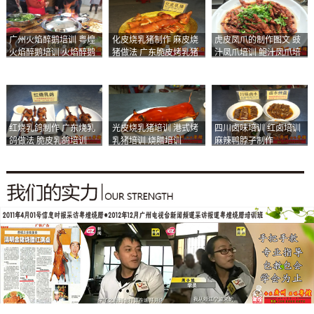
广州火焰醉鹅培训 粤煌
化皮烧乳猪制作 麻皮烧
虎皮凤爪的制作图文 豉
火焰醉鹅培训 火焰醉鹅
猪做法 广东脆皮烤乳猪
汁凤爪培训 鲍汁凤爪培
加盟
培训
训
红烧乳鸽制作 广东烧乳
光皮烧乳猪培训 港式烤
四川卤味培训 红卤培训
鸽做法 脆皮乳鸽培训
乳猪培训 烧腊培训
麻辣鸭脖子制作