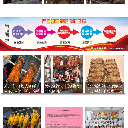
训
训
关于【广东脆皮烧鸭】
港式烧腊与广式烧腊有
广州烧腊培训-跟我学做
色泽的问题---[广州烧鸭
什么区别？
广式烧腊制作技术----话
︱广东烤鹅]什么样的色
说脆皮叉烧
泽是一个标准