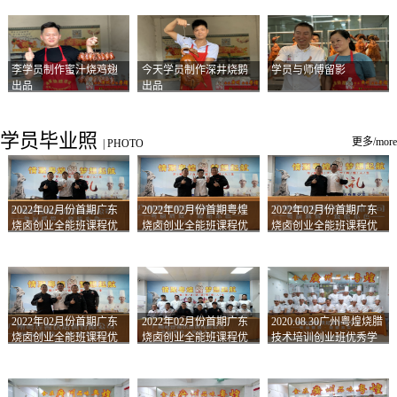
李学员制作蜜汁烧鸡翅
今天学员制作深井烧鹅
学员与师傅留影
出品
出品
学员毕业照
更多/more
|
PHOTO
2022年02月份首期广东
2022年02月份首期粤煌
2022年02月份首期广东
烧卤创业全能班课程优
烧卤创业全能班课程优
烧卤创业全能班课程优
秀学员留影
秀学员留影
秀学员留影
2022年02月份首期广东
2022年02月份首期广东
2020.08.30广州粤煌烧腊
烧卤创业全能班课程优
烧卤创业全能班课程优
技术培训创业班优秀学
秀学员留影
秀学员留影
员合影