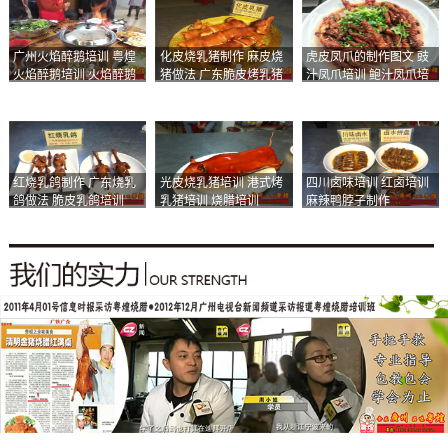
广州火焰醉鹅培训 粤煌
化皮烧乳猪制作 麻皮烧
虎皮凤爪的制作图文 豉
火焰醉鹅培训 火焰醉鹅
猪做法 广东脆皮烤乳猪
汁凤爪培训 鲍汁凤爪培
加盟
培训
训
红烧乳鸽制作 广东烧乳
光皮烧乳猪培训 港式烤
四川卤味培训 红卤培训
鸽做法 脆皮乳鸽培训
乳猪培训 烧腊培训
麻辣鸭脖子制作