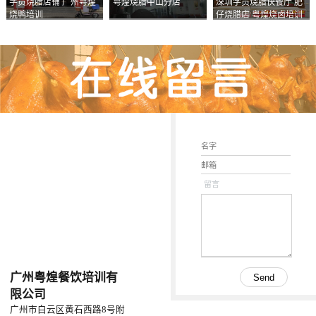
学员烧腊店铺 广州粤煌
粤煌烧腊中山分店
深圳学员烧腊快餐厅 肥
烧鸭培训
仔烧腊店 粤煌烧卤培训
学校
留言
广州粤煌餐饮培训有
限公司
广州市白云区黄石西路8号附