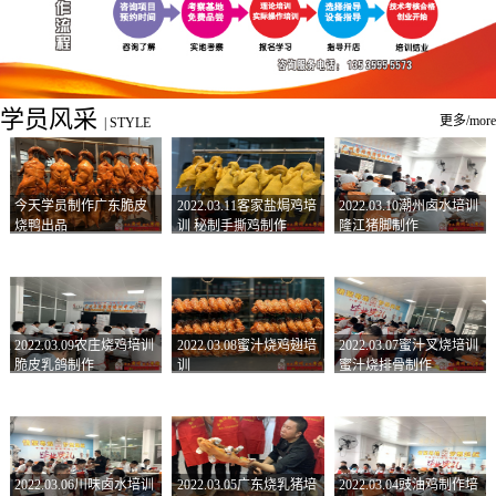
学员风采
更多/more
|
STYLE
今天学员制作广东脆皮
2022.03.11客家盐焗鸡培
2022.03.10潮州卤水培训
烧鸭出品
训 秘制手撕鸡制作
隆江猪脚制作
2022.03.09农庄烧鸡培训
2022.03.08蜜汁烧鸡翅培
2022.03.07蜜汁叉烧培训
脆皮乳鸽制作
训
蜜汁烧排骨制作
2022.03.06川味卤水培训
2022.03.05广东烧乳猪培
2022.03.04豉油鸡制作培