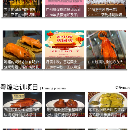
东江盐焗鸡的制作方
广州粤煌烧腊培训公司
2020不平凡的一年，
法、正宗盐焗鸡培训、
2020年放假通知及学广
2021“牛”转乾坤烧腊培
客家咸鸡技术
州烧卤技术2021年开班
训
通知
乳猪的烧制方法有明炉
月满中秋，喜迎国庆
广东烧鹅的腌制的方法
烧烤乳猪与挂炉烧烤乳
2020年中秋、国庆粤煌
猪以及乳猪酱的制作方
烧腊培训放假通知
法
粤煌培训项目
更多/more
|
Training program
农庄碌鹅制作 碌鹅的做
隆江猪脚饭制作 猪脚饭
客家盐焗鸡培训 东江咸
法 粤煌碌鹅技术培训
做法 隆江猪脚饭培训
香鸡培训 手撕鸡培训 盐
焗凤爪培训