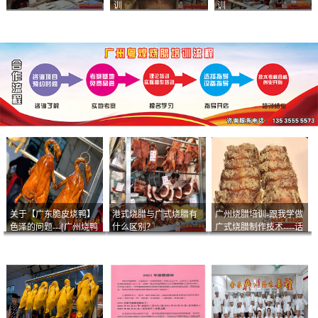
训
训
关于【广东脆皮烧鸭】
港式烧腊与广式烧腊有
广州烧腊培训-跟我学做
色泽的问题---[广州烧鸭
什么区别？
广式烧腊制作技术----话
︱广东烤鹅]什么样的色
说脆皮叉烧
泽是一个标准