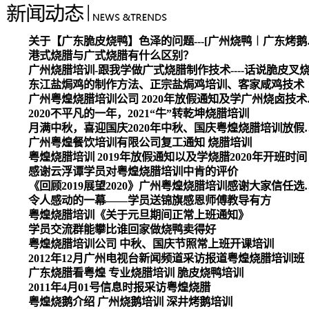
关于【广东脆皮烧
港式烧腊与广式烧腊有什么区别？
广州烧腊培训-跟我学做广式烧腊制作技术----话说脆皮叉
东江盐焗鸡的制作方法、正宗盐焗鸡培训、客家咸鸡技术
广州粤煌烧腊培
2020不平凡的一年，2021“牛”转乾坤烧腊培训
月满中秋，喜迎国庆2020
广州粤煌餐饮培训有限公司复工通知 烧腊培训
粤煌烧腊培训 2019年放假通知以及学烧腊2020年开班时间
感谢云浮谭学员对粤煌烧腊培训中肯的评价
《回顾2019展望2020》广州
令人感动的一幕——学员送锦旗感恩师傅教导有方
粤煌烧腊培训《关于元旦期间正常上班通知》
学员交流群能攀比谁回家做烧鸭卖得好
粤煌烧腊培训公司 中秋、国庆节照常上班开课培训
2012年12月广州电视台新闻频道采访报道粤煌烧腊培训班
广东烧腊看粤煌 专业烧腊培训 脆皮烧鸭培训
2011年4月01号信息时报采访粤煌烧腊
粤煌烧鹅介绍 广州烧鹅培训 深井烤鹅培训