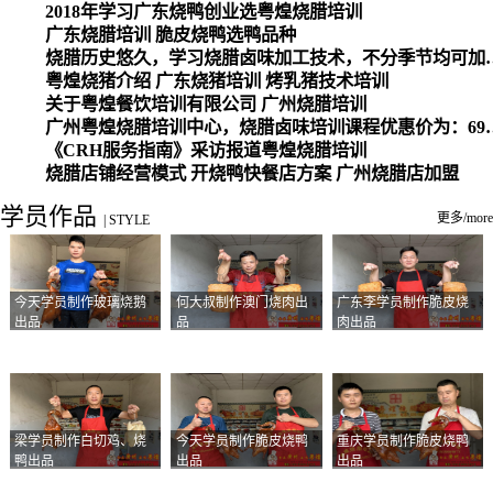
2018年学习广东烧鸭创业选粤煌烧腊培训
广东烧腊培训 脆皮烧鸭选鸭品种
烧腊历史悠久，学习烧腊卤味加工
粤煌烧猪介绍 广东烧猪培训 烤乳猪技术培训
关于粤煌餐饮培训有限公司 广州烧腊培训
广州粤煌烧腊培训中心，烧腊卤味培训课程优惠价为：6980元，学习烧腊、卤味、盐焗、白切、油鸡
《CRH服务指南》采访报道粤煌烧腊培训
烧腊店铺经营模式 开烧鸭快餐店方案 广州烧腊店加盟
学员作品
更多/more
|
STYLE
今天学员制作玻璃烧鹅
何大叔制作澳门烧肉出
广东李学员制作脆皮烧
出品
品
肉出品
梁学员制作白切鸡、烧
今天学员制作脆皮烧鸭
重庆学员制作脆皮烧鸭
鸭出品
出品
出品