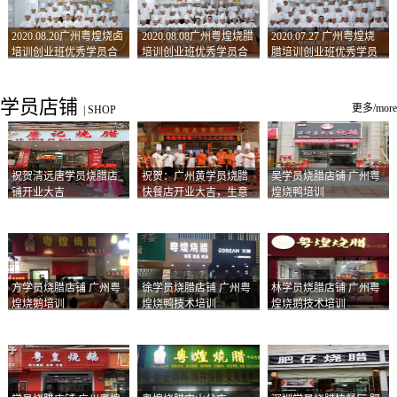
2020.08.20广州粤煌烧卤
2020.08.08广州粤煌烧腊
2020.07.27 广州粤煌烧
培训创业班优秀学员合
培训创业班优秀学员合
腊培训创业班优秀学员
影
影
合影
学员店铺
更多/more
|
SHOP
祝贺清远唐学员烧腊店
祝贺：广州黄学员烧腊
吴学员烧腊店铺 广州粤
铺开业大吉
快餐店开业大吉，生意
煌烧鸭培训
兴隆！
方学员烧腊店铺 广州粤
徐学员烧腊店铺 广州粤
林学员烧腊店铺 广州粤
煌烧鹅培训
煌烧鸭技术培训
煌烧鹅技术培训