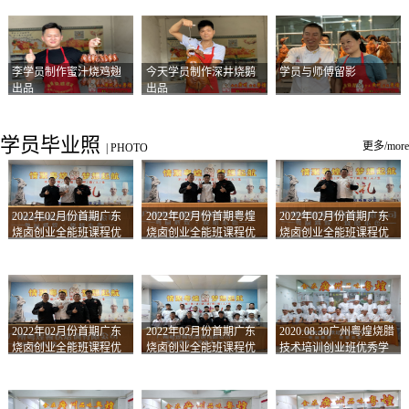
李学员制作蜜汁烧鸡翅
今天学员制作深井烧鹅
学员与师傅留影
出品
出品
学员毕业照
更多/more
|
PHOTO
2022年02月份首期广东
2022年02月份首期粤煌
2022年02月份首期广东
烧卤创业全能班课程优
烧卤创业全能班课程优
烧卤创业全能班课程优
秀学员留影
秀学员留影
秀学员留影
2022年02月份首期广东
2022年02月份首期广东
2020.08.30广州粤煌烧腊
烧卤创业全能班课程优
烧卤创业全能班课程优
技术培训创业班优秀学
秀学员留影
秀学员留影
员合影