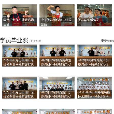
李学员制作蜜汁烧鸡翅
今天学员制作深井烧鹅
学员与师傅留影
出品
出品
学员毕业照
更多/more
|
PHOTO
2022年02月份首期广东
2022年02月份首期粤煌
2022年02月份首期广东
烧卤创业全能班课程优
烧卤创业全能班课程优
烧卤创业全能班课程优
秀学员留影
秀学员留影
秀学员留影
2022年02月份首期广东
2022年02月份首期广东
2020.08.30广州粤煌烧腊
烧卤创业全能班课程优
烧卤创业全能班课程优
技术培训创业班优秀学
秀学员留影
秀学员留影
员合影