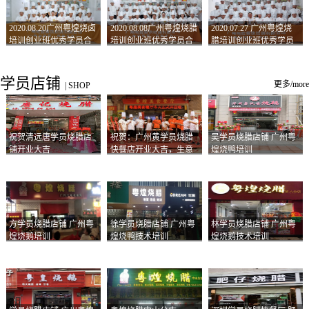
2020.08.20广州粤煌烧卤
2020.08.08广州粤煌烧腊
2020.07.27 广州粤煌烧
培训创业班优秀学员合
培训创业班优秀学员合
腊培训创业班优秀学员
影
影
合影
学员店铺
更多/more
|
SHOP
祝贺清远唐学员烧腊店
祝贺：广州黄学员烧腊
吴学员烧腊店铺 广州粤
铺开业大吉
快餐店开业大吉，生意
煌烧鸭培训
兴隆！
方学员烧腊店铺 广州粤
徐学员烧腊店铺 广州粤
林学员烧腊店铺 广州粤
煌烧鹅培训
煌烧鸭技术培训
煌烧鹅技术培训