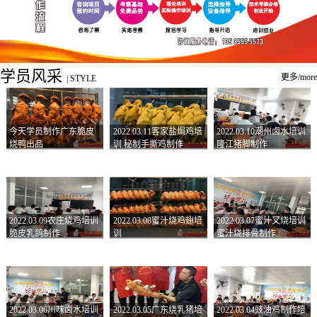
学员风采
更多/more
|
STYLE
今天学员制作广东脆皮
2022.03.11客家盐焗鸡培
2022.03.10潮州卤水培训
烧鸭出品
训 秘制手撕鸡制作
隆江猪脚制作
2022.03.09农庄烧鸡培训
2022.03.08蜜汁烧鸡翅培
2022.03.07蜜汁叉烧培训
脆皮乳鸽制作
训
蜜汁烧排骨制作
2022.03.06川味卤水培训
2022.03.05广东烧乳猪培
2022.03.04豉油鸡制作培