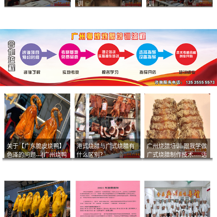
训
训
关于【广东脆皮烧鸭】
港式烧腊与广式烧腊有
广州烧腊培训-跟我学做
色泽的问题---[广州烧鸭
什么区别？
广式烧腊制作技术----话
︱广东烤鹅]什么样的色
说脆皮叉烧
泽是一个标准