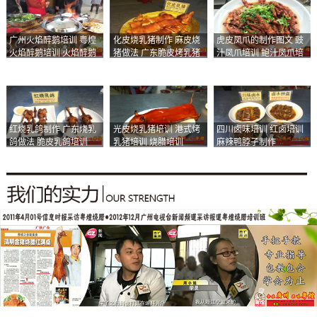
广州火焰醉鹅培训 粤煌
化皮烧乳猪制作 麻皮烧
虎皮凤爪的制作图文 豉
火焰醉鹅培训 火焰醉鹅
猪做法 广东脆皮烤乳猪
汁凤爪培训 鲍汁凤爪培
加盟
培训
训
红烧乳鸽制作 广东烧乳
光皮烧乳猪培训 港式烤
四川卤味培训 红卤培训
鸽做法 脆皮乳鸽培训
乳猪培训 烧腊培训
麻辣鸭脖子制作