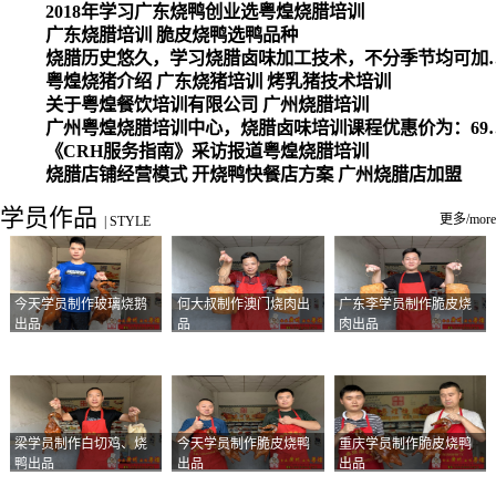
2018年学习广东烧鸭创业选粤煌烧腊培训
广东烧腊培训 脆皮烧鸭选鸭品种
烧腊历史悠久，学习烧腊卤味加工
粤煌烧猪介绍 广东烧猪培训 烤乳猪技术培训
关于粤煌餐饮培训有限公司 广州烧腊培训
广州粤煌烧腊培训中心，烧腊卤味培训课程优惠价为：6980元，学习烧腊、卤味、盐焗、白切、油鸡
《CRH服务指南》采访报道粤煌烧腊培训
烧腊店铺经营模式 开烧鸭快餐店方案 广州烧腊店加盟
学员作品
更多/more
|
STYLE
今天学员制作玻璃烧鹅
何大叔制作澳门烧肉出
广东李学员制作脆皮烧
出品
品
肉出品
梁学员制作白切鸡、烧
今天学员制作脆皮烧鸭
重庆学员制作脆皮烧鸭
鸭出品
出品
出品