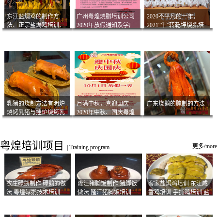
东江盐焗鸡的制作方
广州粤煌烧腊培训公司
2020不平凡的一年，
法、正宗盐焗鸡培训、
2020年放假通知及学广
2021“牛”转乾坤烧腊培
客家咸鸡技术
州烧卤技术2021年开班
训
通知
乳猪的烧制方法有明炉
月满中秋，喜迎国庆
广东烧鹅的腌制的方法
烧烤乳猪与挂炉烧烤乳
2020年中秋、国庆粤煌
猪以及乳猪酱的制作方
烧腊培训放假通知
法
粤煌培训项目
更多/more
|
Training program
农庄碌鹅制作 碌鹅的做
隆江猪脚饭制作 猪脚饭
客家盐焗鸡培训 东江咸
法 粤煌碌鹅技术培训
做法 隆江猪脚饭培训
香鸡培训 手撕鸡培训 盐
焗凤爪培训