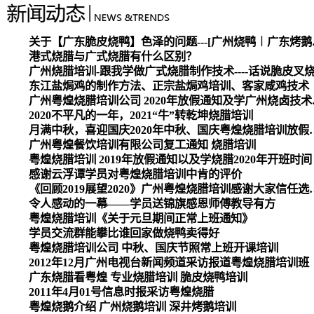
关于【广东脆皮烧
港式烧腊与广式烧腊有什么区别？
广州烧腊培训-跟我学做广式烧腊制作技术----话说脆皮叉
东江盐焗鸡的制作方法、正宗盐焗鸡培训、客家咸鸡技术
广州粤煌烧腊培
2020不平凡的一年，2021“牛”转乾坤烧腊培训
月满中秋，喜迎国庆2020
广州粤煌餐饮培训有限公司复工通知 烧腊培训
粤煌烧腊培训 2019年放假通知以及学烧腊2020年开班时间
感谢云浮谭学员对粤煌烧腊培训中肯的评价
《回顾2019展望2020》广州
令人感动的一幕——学员送锦旗感恩师傅教导有方
粤煌烧腊培训《关于元旦期间正常上班通知》
学员交流群能攀比谁回家做烧鸭卖得好
粤煌烧腊培训公司 中秋、国庆节照常上班开课培训
2012年12月广州电视台新闻频道采访报道粤煌烧腊培训班
广东烧腊看粤煌 专业烧腊培训 脆皮烧鸭培训
2011年4月01号信息时报采访粤煌烧腊
粤煌烧鹅介绍 广州烧鹅培训 深井烤鹅培训