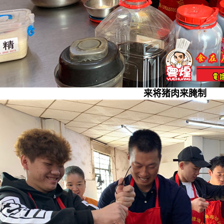
来将猪肉来腌制