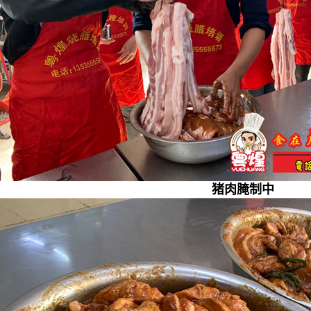
猪肉腌制中