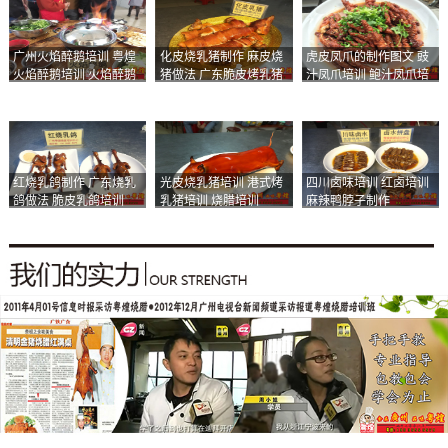
广州火焰醉鹅培训 粤煌
化皮烧乳猪制作 麻皮烧
虎皮凤爪的制作图文 豉
火焰醉鹅培训 火焰醉鹅
猪做法 广东脆皮烤乳猪
汁凤爪培训 鲍汁凤爪培
加盟
培训
训
红烧乳鸽制作 广东烧乳
光皮烧乳猪培训 港式烤
四川卤味培训 红卤培训
鸽做法 脆皮乳鸽培训
乳猪培训 烧腊培训
麻辣鸭脖子制作