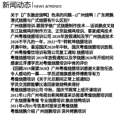
关于【广东脆皮烧
港式烧腊与广式烧腊有什么区别？
广州烧腊培训-跟我学做广式烧腊制作技术----话说脆皮叉
东江盐焗鸡的制作方法、正宗盐焗鸡培训、客家咸鸡技术
广州粤煌烧腊培
2020不平凡的一年，2021“牛”转乾坤烧腊培训
月满中秋，喜迎国庆2020
广州粤煌餐饮培训有限公司复工通知 烧腊培训
粤煌烧腊培训 2019年放假通知以及学烧腊2020年开班时间
感谢云浮谭学员对粤煌烧腊培训中肯的评价
《回顾2019展望2020》广州
令人感动的一幕——学员送锦旗感恩师傅教导有方
粤煌烧腊培训《关于元旦期间正常上班通知》
学员交流群能攀比谁回家做烧鸭卖得好
粤煌烧腊培训公司 中秋、国庆节照常上班开课培训
2012年12月广州电视台新闻频道采访报道粤煌烧腊培训班
广东烧腊看粤煌 专业烧腊培训 脆皮烧鸭培训
2011年4月01号信息时报采访粤煌烧腊
粤煌烧鹅介绍 广州烧鹅培训 深井烤鹅培训