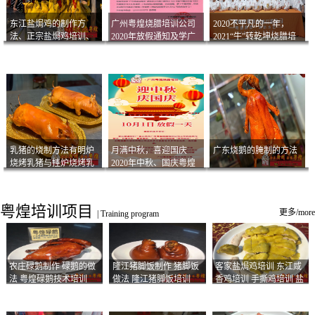
东江盐焗鸡的制作方
广州粤煌烧腊培训公司
2020不平凡的一年，
法、正宗盐焗鸡培训、
2020年放假通知及学广
2021“牛”转乾坤烧腊培
客家咸鸡技术
州烧卤技术2021年开班
训
通知
乳猪的烧制方法有明炉
月满中秋，喜迎国庆
广东烧鹅的腌制的方法
烧烤乳猪与挂炉烧烤乳
2020年中秋、国庆粤煌
猪以及乳猪酱的制作方
烧腊培训放假通知
法
粤煌培训项目
更多/more
|
Training program
农庄碌鹅制作 碌鹅的做
隆江猪脚饭制作 猪脚饭
客家盐焗鸡培训 东江咸
法 粤煌碌鹅技术培训
做法 隆江猪脚饭培训
香鸡培训 手撕鸡培训 盐
焗凤爪培训