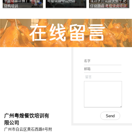
学员烧腊店铺 广州粤煌
粤煌烧腊中山分店
深圳学员烧腊快餐厅 肥
烧鸭培训
仔烧腊店 粤煌烧卤培训
学校
留言
广州粤煌餐饮培训有
限公司
广州市白云区黄石西路8号附