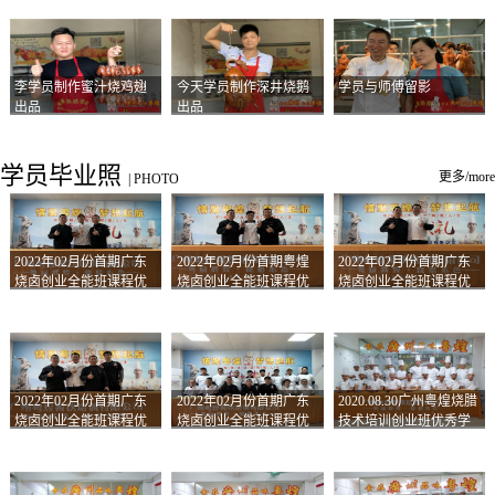
李学员制作蜜汁烧鸡翅
今天学员制作深井烧鹅
学员与师傅留影
出品
出品
学员毕业照
更多/more
|
PHOTO
2022年02月份首期广东
2022年02月份首期粤煌
2022年02月份首期广东
烧卤创业全能班课程优
烧卤创业全能班课程优
烧卤创业全能班课程优
秀学员留影
秀学员留影
秀学员留影
2022年02月份首期广东
2022年02月份首期广东
2020.08.30广州粤煌烧腊
烧卤创业全能班课程优
烧卤创业全能班课程优
技术培训创业班优秀学
秀学员留影
秀学员留影
员合影