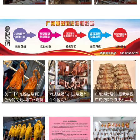
训
训
关于【广东脆皮烧鸭】
港式烧腊与广式烧腊有
广州烧腊培训-跟我学做
色泽的问题---[广州烧鸭
什么区别？
广式烧腊制作技术----话
︱广东烤鹅]什么样的色
说脆皮叉烧
泽是一个标准