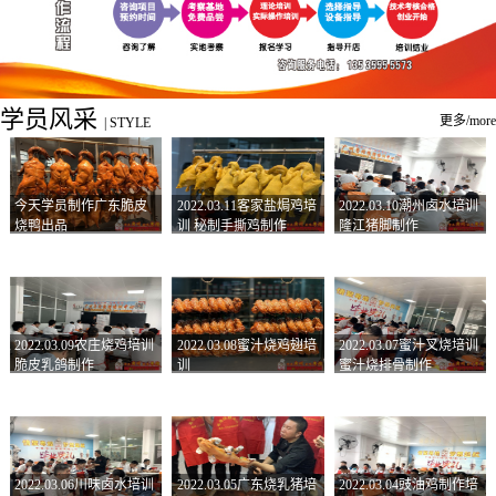
学员风采
更多/more
|
STYLE
今天学员制作广东脆皮
2022.03.11客家盐焗鸡培
2022.03.10潮州卤水培训
烧鸭出品
训 秘制手撕鸡制作
隆江猪脚制作
2022.03.09农庄烧鸡培训
2022.03.08蜜汁烧鸡翅培
2022.03.07蜜汁叉烧培训
脆皮乳鸽制作
训
蜜汁烧排骨制作
2022.03.06川味卤水培训
2022.03.05广东烧乳猪培
2022.03.04豉油鸡制作培