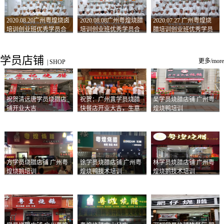
2020.08.20广州粤煌烧卤
2020.08.08广州粤煌烧腊
2020.07.27 广州粤煌烧
培训创业班优秀学员合
培训创业班优秀学员合
腊培训创业班优秀学员
影
影
合影
学员店铺
更多/more
|
SHOP
祝贺清远唐学员烧腊店
祝贺：广州黄学员烧腊
吴学员烧腊店铺 广州粤
铺开业大吉
快餐店开业大吉，生意
煌烧鸭培训
兴隆！
方学员烧腊店铺 广州粤
徐学员烧腊店铺 广州粤
林学员烧腊店铺 广州粤
煌烧鹅培训
煌烧鸭技术培训
煌烧鹅技术培训