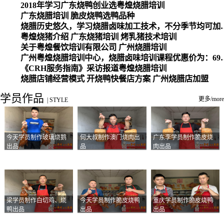
2018年学习广东烧鸭创业选粤煌烧腊培训
广东烧腊培训 脆皮烧鸭选鸭品种
烧腊历史悠久，学习烧腊卤味加工
粤煌烧猪介绍 广东烧猪培训 烤乳猪技术培训
关于粤煌餐饮培训有限公司 广州烧腊培训
广州粤煌烧腊培训中心，烧腊卤味培训课程优惠价为：6980元，学习烧腊、卤味、盐焗、白切、油鸡
《CRH服务指南》采访报道粤煌烧腊培训
烧腊店铺经营模式 开烧鸭快餐店方案 广州烧腊店加盟
学员作品
更多/more
|
STYLE
今天学员制作玻璃烧鹅
何大叔制作澳门烧肉出
广东李学员制作脆皮烧
出品
品
肉出品
梁学员制作白切鸡、烧
今天学员制作脆皮烧鸭
重庆学员制作脆皮烧鸭
鸭出品
出品
出品