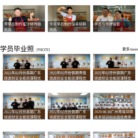
李学员制作蜜汁烧鸡翅
今天学员制作深井烧鹅
学员与师傅留影
出品
出品
学员毕业照
更多/more
|
PHOTO
2022年02月份首期广东
2022年02月份首期粤煌
2022年02月份首期广东
烧卤创业全能班课程优
烧卤创业全能班课程优
烧卤创业全能班课程优
秀学员留影
秀学员留影
秀学员留影
2022年02月份首期广东
2022年02月份首期广东
2020.08.30广州粤煌烧腊
烧卤创业全能班课程优
烧卤创业全能班课程优
技术培训创业班优秀学
秀学员留影
秀学员留影
员合影