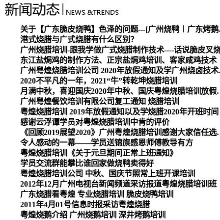
关于【广东脆皮烧
港式烧腊与广式烧腊有什么区别？
广州烧腊培训-跟我学做广式烧腊制作技术----话说脆皮叉
东江盐焗鸡的制作方法、正宗盐焗鸡培训、客家咸鸡技术
广州粤煌烧腊培
2020不平凡的一年，2021“牛”转乾坤烧腊培训
月满中秋，喜迎国庆2020
广州粤煌餐饮培训有限公司复工通知 烧腊培训
粤煌烧腊培训 2019年放假通知以及学烧腊2020年开班时间
感谢云浮谭学员对粤煌烧腊培训中肯的评价
《回顾2019展望2020》广州
令人感动的一幕——学员送锦旗感恩师傅教导有方
粤煌烧腊培训《关于元旦期间正常上班通知》
学员交流群能攀比谁回家做烧鸭卖得好
粤煌烧腊培训公司 中秋、国庆节照常上班开课培训
2012年12月广州电视台新闻频道采访报道粤煌烧腊培训班
广东烧腊看粤煌 专业烧腊培训 脆皮烧鸭培训
2011年4月01号信息时报采访粤煌烧腊
粤煌烧鹅介绍 广州烧鹅培训 深井烤鹅培训