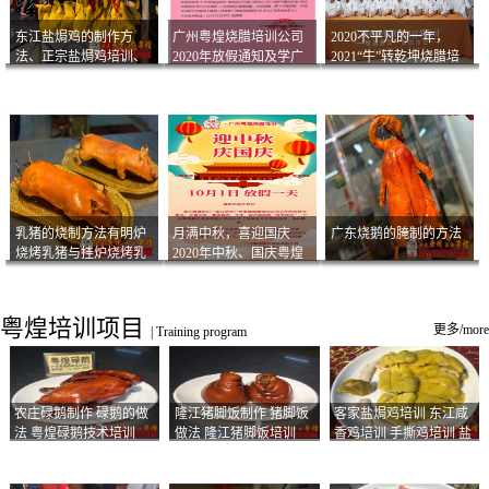
东江盐焗鸡的制作方
广州粤煌烧腊培训公司
2020不平凡的一年，
法、正宗盐焗鸡培训、
2020年放假通知及学广
2021“牛”转乾坤烧腊培
客家咸鸡技术
州烧卤技术2021年开班
训
通知
乳猪的烧制方法有明炉
月满中秋，喜迎国庆
广东烧鹅的腌制的方法
烧烤乳猪与挂炉烧烤乳
2020年中秋、国庆粤煌
猪以及乳猪酱的制作方
烧腊培训放假通知
法
粤煌培训项目
更多/more
|
Training program
农庄碌鹅制作 碌鹅的做
隆江猪脚饭制作 猪脚饭
客家盐焗鸡培训 东江咸
法 粤煌碌鹅技术培训
做法 隆江猪脚饭培训
香鸡培训 手撕鸡培训 盐
焗凤爪培训