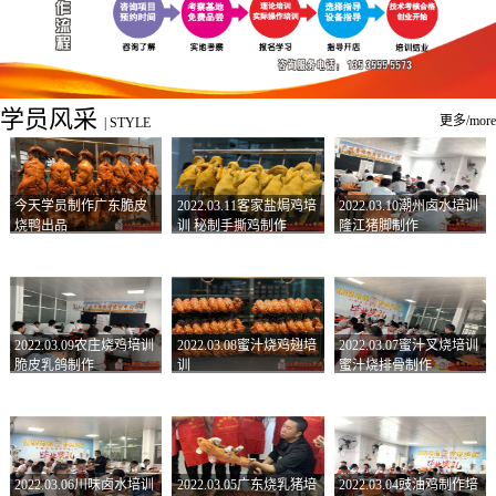
学员风采
更多/more
|
STYLE
今天学员制作广东脆皮
2022.03.11客家盐焗鸡培
2022.03.10潮州卤水培训
烧鸭出品
训 秘制手撕鸡制作
隆江猪脚制作
2022.03.09农庄烧鸡培训
2022.03.08蜜汁烧鸡翅培
2022.03.07蜜汁叉烧培训
脆皮乳鸽制作
训
蜜汁烧排骨制作
2022.03.06川味卤水培训
2022.03.05广东烧乳猪培
2022.03.04豉油鸡制作培