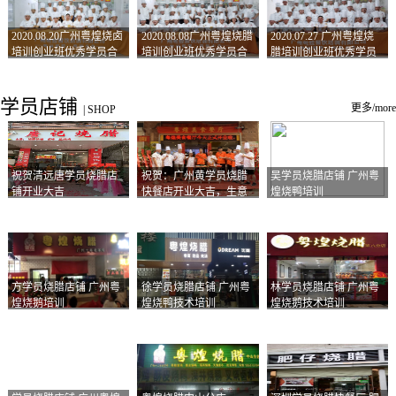
2020.08.20广州粤煌烧卤
2020.08.08广州粤煌烧腊
2020.07.27 广州粤煌烧
培训创业班优秀学员合
培训创业班优秀学员合
腊培训创业班优秀学员
影
影
合影
学员店铺
更多/more
|
SHOP
祝贺清远唐学员烧腊店
祝贺：广州黄学员烧腊
吴学员烧腊店铺 广州粤
铺开业大吉
快餐店开业大吉，生意
煌烧鸭培训
兴隆！
方学员烧腊店铺 广州粤
徐学员烧腊店铺 广州粤
林学员烧腊店铺 广州粤
煌烧鹅培训
煌烧鸭技术培训
煌烧鹅技术培训