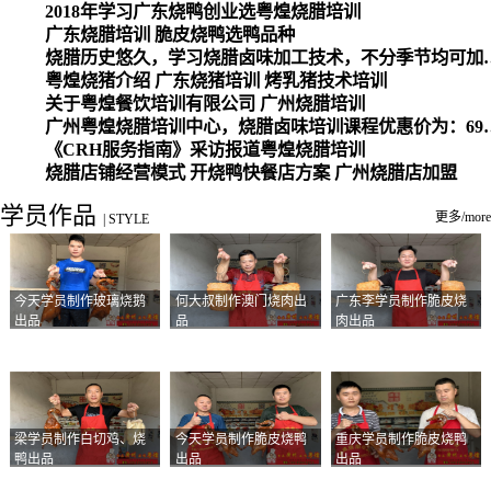
2018年学习广东烧鸭创业选粤煌烧腊培训
广东烧腊培训 脆皮烧鸭选鸭品种
烧腊历史悠久，学习烧腊卤味加工
粤煌烧猪介绍 广东烧猪培训 烤乳猪技术培训
关于粤煌餐饮培训有限公司 广州烧腊培训
广州粤煌烧腊培训中心，烧腊卤味培训课程优惠价为：6980元，学习烧腊、卤味、盐焗、白切、油鸡
《CRH服务指南》采访报道粤煌烧腊培训
烧腊店铺经营模式 开烧鸭快餐店方案 广州烧腊店加盟
学员作品
更多/more
|
STYLE
今天学员制作玻璃烧鹅
何大叔制作澳门烧肉出
广东李学员制作脆皮烧
出品
品
肉出品
梁学员制作白切鸡、烧
今天学员制作脆皮烧鸭
重庆学员制作脆皮烧鸭
鸭出品
出品
出品