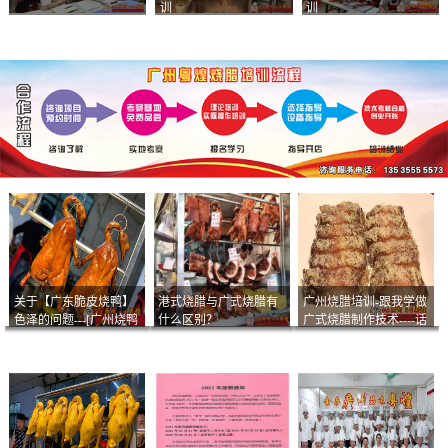
训
训
关于【广东脆皮烧鸭】
港式烧腊与广式烧腊有
广州烧腊培训-跟我学做
色泽的问题---[广州烧鸭
什么区别？
广式烧腊制作技术----话
︱广东烤鹅]什么样的色
说脆皮叉烧
泽是一个标准