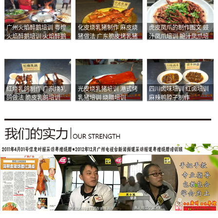
广州火焰醉鹅培训 粤煌
化皮烧乳猪制作 麻皮烧
虎皮凤爪的制作图文 豉
火焰醉鹅培训 火焰醉鹅
猪做法 广东脆皮烤乳猪
汁凤爪培训 鲍汁凤爪培
加盟
培训
训
红烧乳鸽制作 广东烧乳
光皮烧乳猪培训 港式烤
四川卤味培训 红卤培训
鸽做法 脆皮乳鸽培训
乳猪培训 烧腊培训
麻辣鸭脖子制作