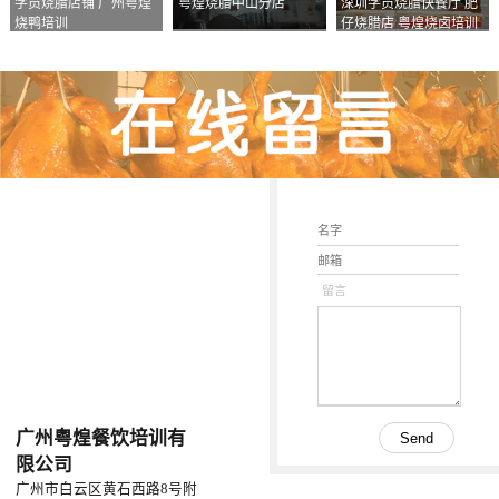
学员烧腊店铺 广州粤煌
粤煌烧腊中山分店
深圳学员烧腊快餐厅 肥
烧鸭培训
仔烧腊店 粤煌烧卤培训
学校
留言
广州粤煌餐饮培训有
限公司
广州市白云区黄石西路8号附