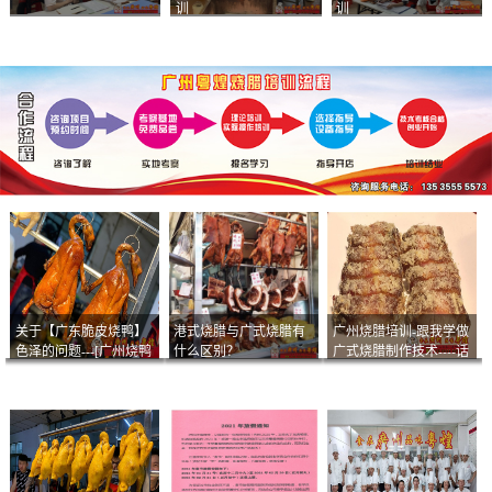
训
训
关于【广东脆皮烧鸭】
港式烧腊与广式烧腊有
广州烧腊培训-跟我学做
色泽的问题---[广州烧鸭
什么区别？
广式烧腊制作技术----话
︱广东烤鹅]什么样的色
说脆皮叉烧
泽是一个标准