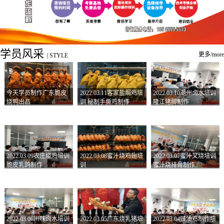
学员风采
更多/more
|
STYLE
今天学员制作广东脆皮
2022.03.11客家盐焗鸡培
2022.03.10潮州卤水培训
烧鸭出品
训 秘制手撕鸡制作
隆江猪脚制作
2022.03.09农庄烧鸡培训
2022.03.08蜜汁烧鸡翅培
2022.03.07蜜汁叉烧培训
脆皮乳鸽制作
训
蜜汁烧排骨制作
2022.03.06川味卤水培训
2022.03.05广东烧乳猪培
2022.03.04豉油鸡制作培