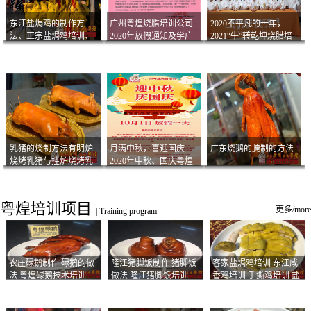
东江盐焗鸡的制作方
广州粤煌烧腊培训公司
2020不平凡的一年，
法、正宗盐焗鸡培训、
2020年放假通知及学广
2021“牛”转乾坤烧腊培
客家咸鸡技术
州烧卤技术2021年开班
训
通知
乳猪的烧制方法有明炉
月满中秋，喜迎国庆
广东烧鹅的腌制的方法
烧烤乳猪与挂炉烧烤乳
2020年中秋、国庆粤煌
猪以及乳猪酱的制作方
烧腊培训放假通知
法
粤煌培训项目
更多/more
|
Training program
农庄碌鹅制作 碌鹅的做
隆江猪脚饭制作 猪脚饭
客家盐焗鸡培训 东江咸
法 粤煌碌鹅技术培训
做法 隆江猪脚饭培训
香鸡培训 手撕鸡培训 盐
焗凤爪培训