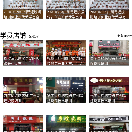
2020.08.20广州粤煌烧卤
2020.08.08广州粤煌烧腊
2020.07.27 广州粤煌烧
培训创业班优秀学员合
培训创业班优秀学员合
腊培训创业班优秀学员
影
影
合影
学员店铺
更多/more
|
SHOP
祝贺清远唐学员烧腊店
祝贺：广州黄学员烧腊
吴学员烧腊店铺 广州粤
铺开业大吉
快餐店开业大吉，生意
煌烧鸭培训
兴隆！
方学员烧腊店铺 广州粤
徐学员烧腊店铺 广州粤
林学员烧腊店铺 广州粤
煌烧鹅培训
煌烧鸭技术培训
煌烧鹅技术培训