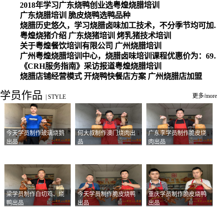
2018年学习广东烧鸭创业选粤煌烧腊培训
广东烧腊培训 脆皮烧鸭选鸭品种
烧腊历史悠久，学习烧腊卤味加工
粤煌烧猪介绍 广东烧猪培训 烤乳猪技术培训
关于粤煌餐饮培训有限公司 广州烧腊培训
广州粤煌烧腊培训中心，烧腊卤味培训课程优惠价为：6980元，学习烧腊、卤味、盐焗、白切、油鸡
《CRH服务指南》采访报道粤煌烧腊培训
烧腊店铺经营模式 开烧鸭快餐店方案 广州烧腊店加盟
学员作品
更多/more
|
STYLE
今天学员制作玻璃烧鹅
何大叔制作澳门烧肉出
广东李学员制作脆皮烧
出品
品
肉出品
梁学员制作白切鸡、烧
今天学员制作脆皮烧鸭
重庆学员制作脆皮烧鸭
鸭出品
出品
出品