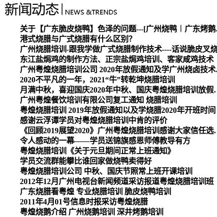
关于【广东脆皮烧
港式烧腊与广式烧腊有什么区别？
广州烧腊培训-跟我学做广式烧腊制作技术----话说脆皮叉
东江盐焗鸡的制作方法、正宗盐焗鸡培训、客家咸鸡技术
广州粤煌烧腊培
2020不平凡的一年，2021“牛”转乾坤烧腊培训
月满中秋，喜迎国庆2020
广州粤煌餐饮培训有限公司复工通知 烧腊培训
粤煌烧腊培训 2019年放假通知以及学烧腊2020年开班时间
感谢云浮谭学员对粤煌烧腊培训中肯的评价
《回顾2019展望2020》广州
令人感动的一幕——学员送锦旗感恩师傅教导有方
粤煌烧腊培训《关于元旦期间正常上班通知》
学员交流群能攀比谁回家做烧鸭卖得好
粤煌烧腊培训公司 中秋、国庆节照常上班开课培训
2012年12月广州电视台新闻频道采访报道粤煌烧腊培训班
广东烧腊看粤煌 专业烧腊培训 脆皮烧鸭培训
2011年4月01号信息时报采访粤煌烧腊
粤煌烧鹅介绍 广州烧鹅培训 深井烤鹅培训