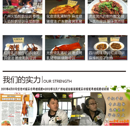
广州火焰醉鹅培训 粤煌
化皮烧乳猪制作 麻皮烧
虎皮凤爪的制作图文 豉
火焰醉鹅培训 火焰醉鹅
猪做法 广东脆皮烤乳猪
汁凤爪培训 鲍汁凤爪培
加盟
培训
训
红烧乳鸽制作 广东烧乳
光皮烧乳猪培训 港式烤
四川卤味培训 红卤培训
鸽做法 脆皮乳鸽培训
乳猪培训 烧腊培训
麻辣鸭脖子制作