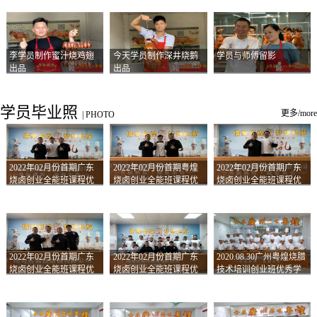
李学员制作蜜汁烧鸡翅
今天学员制作深井烧鹅
学员与师傅留影
出品
出品
学员毕业照
更多/more
|
PHOTO
2022年02月份首期广东
2022年02月份首期粤煌
2022年02月份首期广东
烧卤创业全能班课程优
烧卤创业全能班课程优
烧卤创业全能班课程优
秀学员留影
秀学员留影
秀学员留影
2022年02月份首期广东
2022年02月份首期广东
2020.08.30广州粤煌烧腊
烧卤创业全能班课程优
烧卤创业全能班课程优
技术培训创业班优秀学
秀学员留影
秀学员留影
员合影