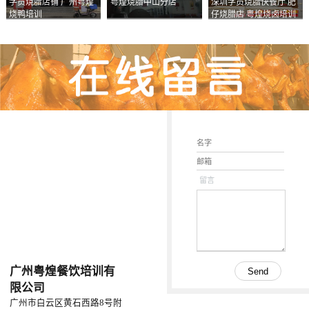
学员烧腊店铺 广州粤煌
粤煌烧腊中山分店
深圳学员烧腊快餐厅 肥
烧鸭培训
仔烧腊店 粤煌烧卤培训
学校
留言
广州粤煌餐饮培训有
限公司
广州市白云区黄石西路8号附