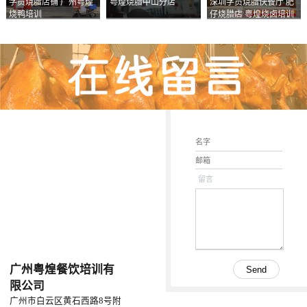
学员烧腊店铺 广州粤煌
粤煌烧腊中山分店
深圳学员烧腊快餐厅 肥
烧鸭培训
仔烧腊店 粤煌烧卤培训
学校
留言
广州粤煌餐饮培训有
限公司
广州市白云区黄石西路8号附