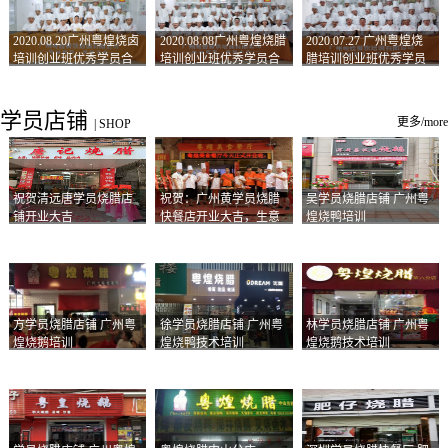
2020.08.20广州粤煌烧卤
2020.08.08广州粤煌烧腊
2020.07.27 广州粤煌烧
培训创业班优秀学员合
培训创业班优秀学员合
腊培训创业班优秀学员
影
影
合影
学员店铺
更多/more
|
SHOP
祝贺清远唐学员烧腊店
祝贺：广州黄学员烧腊
吴学员烧腊店铺 广州粤
铺开业大吉
快餐店开业大吉，生意
煌烧鸭培训
兴隆！
方学员烧腊店铺 广州粤
徐学员烧腊店铺 广州粤
林学员烧腊店铺 广州粤
煌烧鹅培训
煌烧鸭技术培训
煌烧鹅技术培训