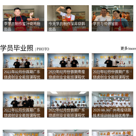
李学员制作蜜汁烧鸡翅
今天学员制作深井烧鹅
学员与师傅留影
出品
出品
学员毕业照
更多/more
|
PHOTO
2022年02月份首期广东
2022年02月份首期粤煌
2022年02月份首期广东
烧卤创业全能班课程优
烧卤创业全能班课程优
烧卤创业全能班课程优
秀学员留影
秀学员留影
秀学员留影
2022年02月份首期广东
2022年02月份首期广东
2020.08.30广州粤煌烧腊
烧卤创业全能班课程优
烧卤创业全能班课程优
技术培训创业班优秀学
秀学员留影
秀学员留影
员合影