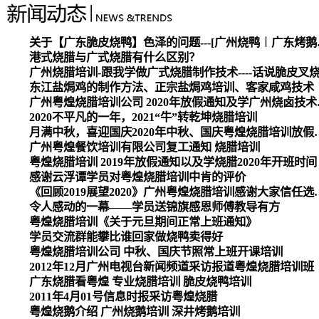
关于【广东脆皮烧
港式烧腊与广式烧腊有什么区别？
广州烧腊培训-跟我学做广式烧腊制作技术----话说脆皮叉
东江盐焗鸡的制作方法、正宗盐焗鸡培训、客家咸鸡技术
广州粤煌烧腊培
2020不平凡的一年，2021“牛”转乾坤烧腊培训
月满中秋，喜迎国庆2020
广州粤煌餐饮培训有限公司复工通知 烧腊培训
粤煌烧腊培训 2019年放假通知以及学烧腊2020年开班时间
感谢云浮谭学员对粤煌烧腊培训中肯的评价
《回顾2019展望2020》广州
令人感动的一幕——学员送锦旗感恩师傅教导有方
粤煌烧腊培训《关于元旦期间正常上班通知》
学员交流群能攀比谁回家做烧鸭卖得好
粤煌烧腊培训公司 中秋、国庆节照常上班开课培训
2012年12月广州电视台新闻频道采访报道粤煌烧腊培训班
广东烧腊看粤煌 专业烧腊培训 脆皮烧鸭培训
2011年4月01号信息时报采访粤煌烧腊
粤煌烧鹅介绍 广州烧鹅培训 深井烤鹅培训