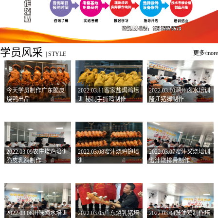
学员风采
更多/more
|
STYLE
今天学员制作广东脆皮
2022.03.11客家盐焗鸡培
2022.03.10潮州卤水培训
烧鸭出品
训 秘制手撕鸡制作
隆江猪脚制作
2022.03.09农庄烧鸡培训
2022.03.08蜜汁烧鸡翅培
2022.03.07蜜汁叉烧培训
脆皮乳鸽制作
训
蜜汁烧排骨制作
2022.03.06川味卤水培训
2022.03.05广东烧乳猪培
2022.03.04豉油鸡制作培