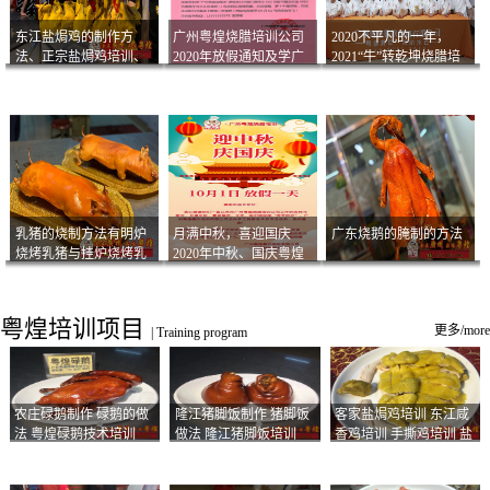
东江盐焗鸡的制作方
广州粤煌烧腊培训公司
2020不平凡的一年，
法、正宗盐焗鸡培训、
2020年放假通知及学广
2021“牛”转乾坤烧腊培
客家咸鸡技术
州烧卤技术2021年开班
训
通知
乳猪的烧制方法有明炉
月满中秋，喜迎国庆
广东烧鹅的腌制的方法
烧烤乳猪与挂炉烧烤乳
2020年中秋、国庆粤煌
猪以及乳猪酱的制作方
烧腊培训放假通知
法
粤煌培训项目
更多/more
|
Training program
农庄碌鹅制作 碌鹅的做
隆江猪脚饭制作 猪脚饭
客家盐焗鸡培训 东江咸
法 粤煌碌鹅技术培训
做法 隆江猪脚饭培训
香鸡培训 手撕鸡培训 盐
焗凤爪培训