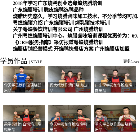
2018年学习广东烧鸭创业选粤煌烧腊培训
广东烧腊培训 脆皮烧鸭选鸭品种
烧腊历史悠久，学习烧腊卤味加工
粤煌烧猪介绍 广东烧猪培训 烤乳猪技术培训
关于粤煌餐饮培训有限公司 广州烧腊培训
广州粤煌烧腊培训中心，烧腊卤味培训课程优惠价为：6980元，学习烧腊、卤味、盐焗、白切、油鸡
《CRH服务指南》采访报道粤煌烧腊培训
烧腊店铺经营模式 开烧鸭快餐店方案 广州烧腊店加盟
学员作品
更多/more
|
STYLE
今天学员制作玻璃烧鹅
何大叔制作澳门烧肉出
广东李学员制作脆皮烧
出品
品
肉出品
梁学员制作白切鸡、烧
今天学员制作脆皮烧鸭
重庆学员制作脆皮烧鸭
鸭出品
出品
出品