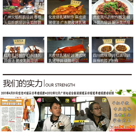
广州火焰醉鹅培训 粤煌
化皮烧乳猪制作 麻皮烧
虎皮凤爪的制作图文 豉
火焰醉鹅培训 火焰醉鹅
猪做法 广东脆皮烤乳猪
汁凤爪培训 鲍汁凤爪培
加盟
培训
训
红烧乳鸽制作 广东烧乳
光皮烧乳猪培训 港式烤
四川卤味培训 红卤培训
鸽做法 脆皮乳鸽培训
乳猪培训 烧腊培训
麻辣鸭脖子制作