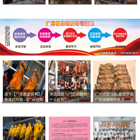
训
训
关于【广东脆皮烧鸭】
港式烧腊与广式烧腊有
广州烧腊培训-跟我学做
色泽的问题---[广州烧鸭
什么区别？
广式烧腊制作技术----话
︱广东烤鹅]什么样的色
说脆皮叉烧
泽是一个标准