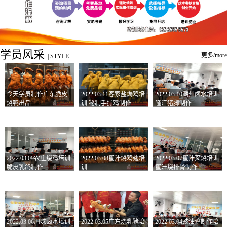
学员风采
更多/more
|
STYLE
今天学员制作广东脆皮
2022.03.11客家盐焗鸡培
2022.03.10潮州卤水培训
烧鸭出品
训 秘制手撕鸡制作
隆江猪脚制作
2022.03.09农庄烧鸡培训
2022.03.08蜜汁烧鸡翅培
2022.03.07蜜汁叉烧培训
脆皮乳鸽制作
训
蜜汁烧排骨制作
2022.03.06川味卤水培训
2022.03.05广东烧乳猪培
2022.03.04豉油鸡制作培