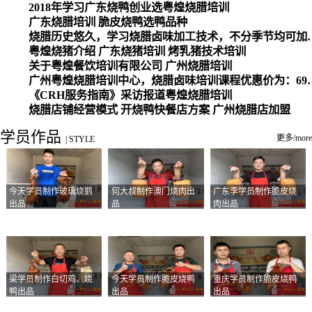
2018年学习广东烧鸭创业选粤煌烧腊培训
广东烧腊培训 脆皮烧鸭选鸭品种
烧腊历史悠久，学习烧腊卤味加工
粤煌烧猪介绍 广东烧猪培训 烤乳猪技术培训
关于粤煌餐饮培训有限公司 广州烧腊培训
广州粤煌烧腊培训中心，烧腊卤味培训课程优惠价为：6980元，学习烧腊、卤味、盐焗、白切、油鸡
《CRH服务指南》采访报道粤煌烧腊培训
烧腊店铺经营模式 开烧鸭快餐店方案 广州烧腊店加盟
学员作品
更多/more
|
STYLE
今天学员制作玻璃烧鹅
何大叔制作澳门烧肉出
广东李学员制作脆皮烧
出品
品
肉出品
梁学员制作白切鸡、烧
今天学员制作脆皮烧鸭
重庆学员制作脆皮烧鸭
鸭出品
出品
出品