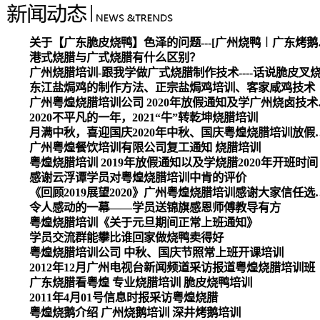
关于【广东脆皮烧
港式烧腊与广式烧腊有什么区别？
广州烧腊培训-跟我学做广式烧腊制作技术----话说脆皮叉
东江盐焗鸡的制作方法、正宗盐焗鸡培训、客家咸鸡技术
广州粤煌烧腊培
2020不平凡的一年，2021“牛”转乾坤烧腊培训
月满中秋，喜迎国庆2020
广州粤煌餐饮培训有限公司复工通知 烧腊培训
粤煌烧腊培训 2019年放假通知以及学烧腊2020年开班时间
感谢云浮谭学员对粤煌烧腊培训中肯的评价
《回顾2019展望2020》广州
令人感动的一幕——学员送锦旗感恩师傅教导有方
粤煌烧腊培训《关于元旦期间正常上班通知》
学员交流群能攀比谁回家做烧鸭卖得好
粤煌烧腊培训公司 中秋、国庆节照常上班开课培训
2012年12月广州电视台新闻频道采访报道粤煌烧腊培训班
广东烧腊看粤煌 专业烧腊培训 脆皮烧鸭培训
2011年4月01号信息时报采访粤煌烧腊
粤煌烧鹅介绍 广州烧鹅培训 深井烤鹅培训