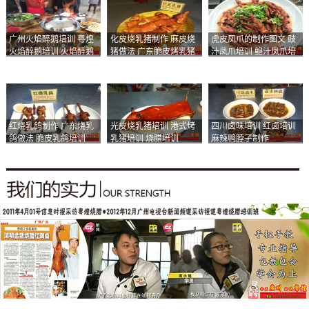
广州火焰醉鹅培训 粤煌
化皮烧乳猪制作 麻皮烧
虎皮凤爪的制作图文 豉
火焰醉鹅培训 火焰醉鹅
猪做法 广东脆皮烤乳猪
汁凤爪培训 鲍汁凤爪培
加盟
培训
训
红烧乳鸽制作 广东烧乳
光皮烧乳猪培训 港式烤
四川卤味培训 红卤培训
鸽做法 脆皮乳鸽培训
乳猪培训 烧腊培训
麻辣鸭脖子制作