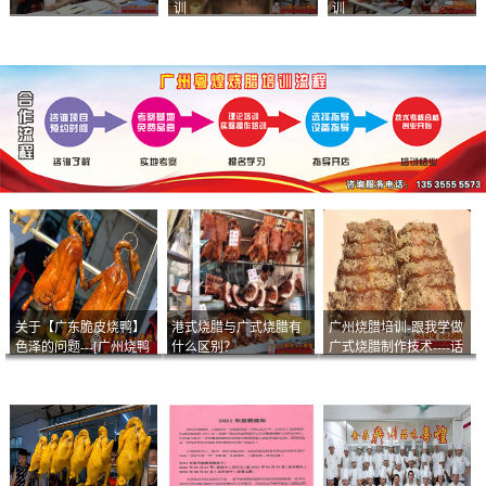
训
训
关于【广东脆皮烧鸭】
港式烧腊与广式烧腊有
广州烧腊培训-跟我学做
色泽的问题---[广州烧鸭
什么区别？
广式烧腊制作技术----话
︱广东烤鹅]什么样的色
说脆皮叉烧
泽是一个标准