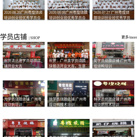
2020.08.20广州粤煌烧卤
2020.08.08广州粤煌烧腊
2020.07.27 广州粤煌烧
培训创业班优秀学员合
培训创业班优秀学员合
腊培训创业班优秀学员
影
影
合影
学员店铺
更多/more
|
SHOP
祝贺清远唐学员烧腊店
祝贺：广州黄学员烧腊
吴学员烧腊店铺 广州粤
铺开业大吉
快餐店开业大吉，生意
煌烧鸭培训
兴隆！
方学员烧腊店铺 广州粤
徐学员烧腊店铺 广州粤
林学员烧腊店铺 广州粤
煌烧鹅培训
煌烧鸭技术培训
煌烧鹅技术培训