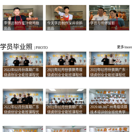
李学员制作蜜汁烧鸡翅
今天学员制作深井烧鹅
学员与师傅留影
出品
出品
学员毕业照
更多/more
|
PHOTO
2022年02月份首期广东
2022年02月份首期粤煌
2022年02月份首期广东
烧卤创业全能班课程优
烧卤创业全能班课程优
烧卤创业全能班课程优
秀学员留影
秀学员留影
秀学员留影
2022年02月份首期广东
2022年02月份首期广东
2020.08.30广州粤煌烧腊
烧卤创业全能班课程优
烧卤创业全能班课程优
技术培训创业班优秀学
秀学员留影
秀学员留影
员合影