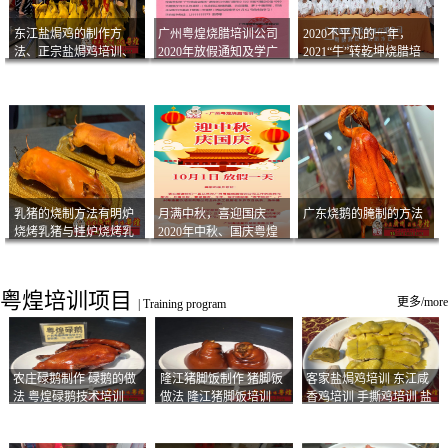
东江盐焗鸡的制作方
广州粤煌烧腊培训公司
2020不平凡的一年，
法、正宗盐焗鸡培训、
2020年放假通知及学广
2021“牛”转乾坤烧腊培
客家咸鸡技术
州烧卤技术2021年开班
训
通知
乳猪的烧制方法有明炉
月满中秋，喜迎国庆
广东烧鹅的腌制的方法
烧烤乳猪与挂炉烧烤乳
2020年中秋、国庆粤煌
猪以及乳猪酱的制作方
烧腊培训放假通知
法
粤煌培训项目
更多/more
|
Training program
农庄碌鹅制作 碌鹅的做
隆江猪脚饭制作 猪脚饭
客家盐焗鸡培训 东江咸
法 粤煌碌鹅技术培训
做法 隆江猪脚饭培训
香鸡培训 手撕鸡培训 盐
焗凤爪培训