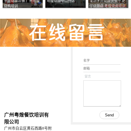
学员烧腊店铺 广州粤煌
粤煌烧腊中山分店
深圳学员烧腊快餐厅 肥
烧鸭培训
仔烧腊店 粤煌烧卤培训
学校
留言
广州粤煌餐饮培训有
限公司
广州市白云区黄石西路8号附