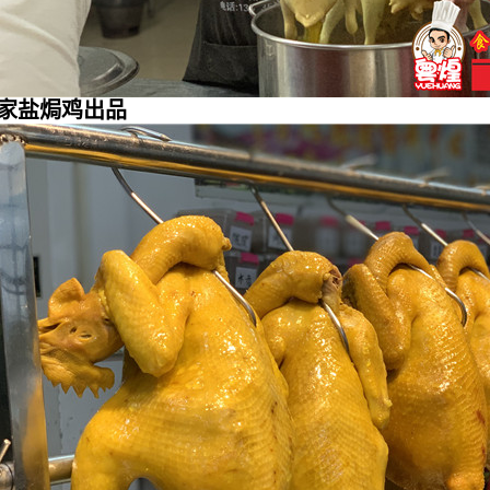
家盐焗鸡出品