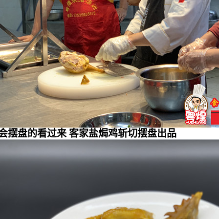
会摆盘的看过来 客家盐焗鸡斩切摆盘出品