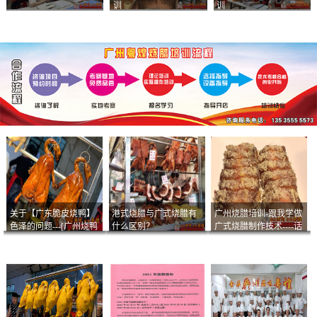
训
训
关于【广东脆皮烧鸭】
港式烧腊与广式烧腊有
广州烧腊培训-跟我学做
色泽的问题---[广州烧鸭
什么区别？
广式烧腊制作技术----话
︱广东烤鹅]什么样的色
说脆皮叉烧
泽是一个标准