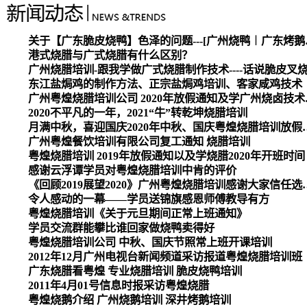
关于【广东脆皮烧
港式烧腊与广式烧腊有什么区别？
广州烧腊培训-跟我学做广式烧腊制作技术----话说脆皮叉
东江盐焗鸡的制作方法、正宗盐焗鸡培训、客家咸鸡技术
广州粤煌烧腊培
2020不平凡的一年，2021“牛”转乾坤烧腊培训
月满中秋，喜迎国庆2020
广州粤煌餐饮培训有限公司复工通知 烧腊培训
粤煌烧腊培训 2019年放假通知以及学烧腊2020年开班时间
感谢云浮谭学员对粤煌烧腊培训中肯的评价
《回顾2019展望2020》广州
令人感动的一幕——学员送锦旗感恩师傅教导有方
粤煌烧腊培训《关于元旦期间正常上班通知》
学员交流群能攀比谁回家做烧鸭卖得好
粤煌烧腊培训公司 中秋、国庆节照常上班开课培训
2012年12月广州电视台新闻频道采访报道粤煌烧腊培训班
广东烧腊看粤煌 专业烧腊培训 脆皮烧鸭培训
2011年4月01号信息时报采访粤煌烧腊
粤煌烧鹅介绍 广州烧鹅培训 深井烤鹅培训