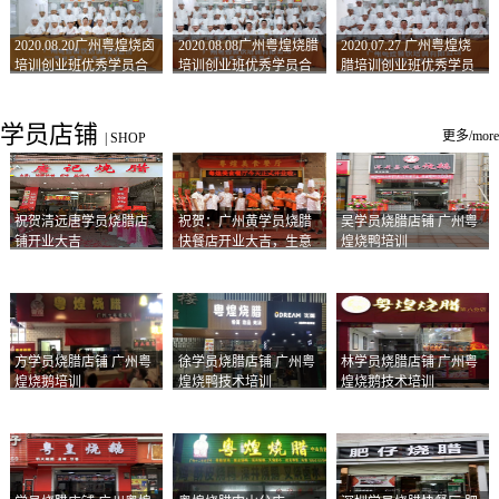
2020.08.20广州粤煌烧卤
2020.08.08广州粤煌烧腊
2020.07.27 广州粤煌烧
培训创业班优秀学员合
培训创业班优秀学员合
腊培训创业班优秀学员
影
影
合影
学员店铺
更多/more
|
SHOP
祝贺清远唐学员烧腊店
祝贺：广州黄学员烧腊
吴学员烧腊店铺 广州粤
铺开业大吉
快餐店开业大吉，生意
煌烧鸭培训
兴隆！
方学员烧腊店铺 广州粤
徐学员烧腊店铺 广州粤
林学员烧腊店铺 广州粤
煌烧鹅培训
煌烧鸭技术培训
煌烧鹅技术培训