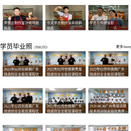
李学员制作蜜汁烧鸡翅
今天学员制作深井烧鹅
学员与师傅留影
出品
出品
学员毕业照
更多/more
|
PHOTO
2022年02月份首期广东
2022年02月份首期粤煌
2022年02月份首期广东
烧卤创业全能班课程优
烧卤创业全能班课程优
烧卤创业全能班课程优
秀学员留影
秀学员留影
秀学员留影
2022年02月份首期广东
2022年02月份首期广东
2020.08.30广州粤煌烧腊
烧卤创业全能班课程优
烧卤创业全能班课程优
技术培训创业班优秀学
秀学员留影
秀学员留影
员合影