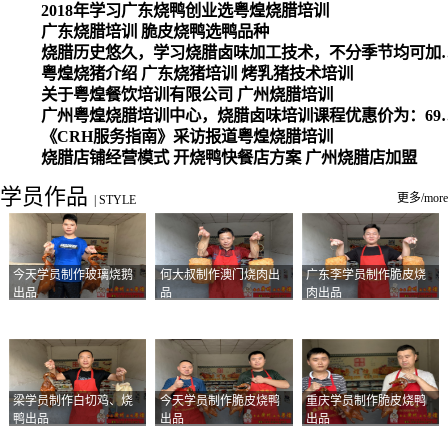
2018年学习广东烧鸭创业选粤煌烧腊培训
广东烧腊培训 脆皮烧鸭选鸭品种
烧腊历史悠久，学习烧腊卤味加工
粤煌烧猪介绍 广东烧猪培训 烤乳猪技术培训
关于粤煌餐饮培训有限公司 广州烧腊培训
广州粤煌烧腊培训中心，烧腊卤味培训课程优惠价为：6980元，学习烧腊、卤味、盐焗、白切、油鸡
《CRH服务指南》采访报道粤煌烧腊培训
烧腊店铺经营模式 开烧鸭快餐店方案 广州烧腊店加盟
学员作品
更多/more
|
STYLE
今天学员制作玻璃烧鹅
何大叔制作澳门烧肉出
广东李学员制作脆皮烧
出品
品
肉出品
梁学员制作白切鸡、烧
今天学员制作脆皮烧鸭
重庆学员制作脆皮烧鸭
鸭出品
出品
出品