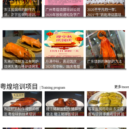
东江盐焗鸡的制作方
广州粤煌烧腊培训公司
2020不平凡的一年，
法、正宗盐焗鸡培训、
2020年放假通知及学广
2021“牛”转乾坤烧腊培
客家咸鸡技术
州烧卤技术2021年开班
训
通知
乳猪的烧制方法有明炉
月满中秋，喜迎国庆
广东烧鹅的腌制的方法
烧烤乳猪与挂炉烧烤乳
2020年中秋、国庆粤煌
猪以及乳猪酱的制作方
烧腊培训放假通知
法
粤煌培训项目
更多/more
|
Training program
农庄碌鹅制作 碌鹅的做
隆江猪脚饭制作 猪脚饭
客家盐焗鸡培训 东江咸
法 粤煌碌鹅技术培训
做法 隆江猪脚饭培训
香鸡培训 手撕鸡培训 盐
焗凤爪培训