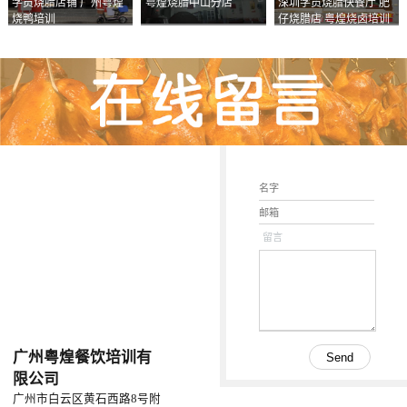
学员烧腊店铺 广州粤煌
粤煌烧腊中山分店
深圳学员烧腊快餐厅 肥
烧鸭培训
仔烧腊店 粤煌烧卤培训
学校
留言
广州粤煌餐饮培训有
限公司
广州市白云区黄石西路8号附