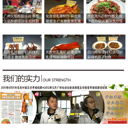
广州火焰醉鹅培训 粤煌
化皮烧乳猪制作 麻皮烧
虎皮凤爪的制作图文 豉
火焰醉鹅培训 火焰醉鹅
猪做法 广东脆皮烤乳猪
汁凤爪培训 鲍汁凤爪培
加盟
培训
训
红烧乳鸽制作 广东烧乳
光皮烧乳猪培训 港式烤
四川卤味培训 红卤培训
鸽做法 脆皮乳鸽培训
乳猪培训 烧腊培训
麻辣鸭脖子制作