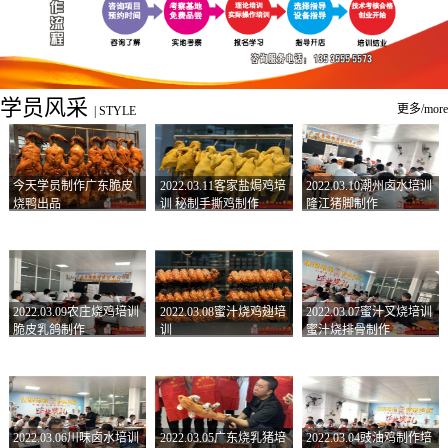
学员风采
更多/more
|
STYLE
今天学员制作广东脆皮
2022.03.11客家盐焗鸡培
2022.03.10潮州卤水培训
烧鸭出品
训 秘制手撕鸡制作
隆江猪脚制作
2022.03.09农庄烧鸡培训
2022.03.08蜜汁烧鸡翅培
2022.03.07蜜汁叉烧培训
脆皮乳鸽制作
训
蜜汁烧排骨制作
2022.03.06川味卤水培训
2022.03.05广东烧乳猪培
2022.03.04豉油鸡制作培