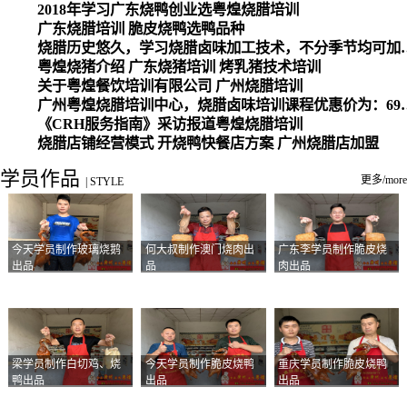
2018年学习广东烧鸭创业选粤煌烧腊培训
广东烧腊培训 脆皮烧鸭选鸭品种
烧腊历史悠久，学习烧腊卤味加工
粤煌烧猪介绍 广东烧猪培训 烤乳猪技术培训
关于粤煌餐饮培训有限公司 广州烧腊培训
广州粤煌烧腊培训中心，烧腊卤味培训课程优惠价为：6980元，学习烧腊、卤味、盐焗、白切、油鸡
《CRH服务指南》采访报道粤煌烧腊培训
烧腊店铺经营模式 开烧鸭快餐店方案 广州烧腊店加盟
学员作品
更多/more
|
STYLE
今天学员制作玻璃烧鹅
何大叔制作澳门烧肉出
广东李学员制作脆皮烧
出品
品
肉出品
梁学员制作白切鸡、烧
今天学员制作脆皮烧鸭
重庆学员制作脆皮烧鸭
鸭出品
出品
出品