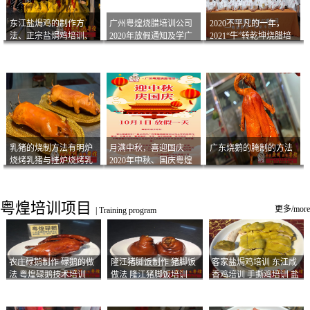
东江盐焗鸡的制作方
广州粤煌烧腊培训公司
2020不平凡的一年，
法、正宗盐焗鸡培训、
2020年放假通知及学广
2021“牛”转乾坤烧腊培
客家咸鸡技术
州烧卤技术2021年开班
训
通知
乳猪的烧制方法有明炉
月满中秋，喜迎国庆
广东烧鹅的腌制的方法
烧烤乳猪与挂炉烧烤乳
2020年中秋、国庆粤煌
猪以及乳猪酱的制作方
烧腊培训放假通知
法
粤煌培训项目
更多/more
|
Training program
农庄碌鹅制作 碌鹅的做
隆江猪脚饭制作 猪脚饭
客家盐焗鸡培训 东江咸
法 粤煌碌鹅技术培训
做法 隆江猪脚饭培训
香鸡培训 手撕鸡培训 盐
焗凤爪培训