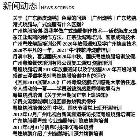
关于【广东脆皮烧
港式烧腊与广式烧腊有什么区别？
广州烧腊培训-跟我学做广式烧腊制作技术----话说脆皮叉
东江盐焗鸡的制作方法、正宗盐焗鸡培训、客家咸鸡技术
广州粤煌烧腊培
2020不平凡的一年，2021“牛”转乾坤烧腊培训
月满中秋，喜迎国庆2020
广州粤煌餐饮培训有限公司复工通知 烧腊培训
粤煌烧腊培训 2019年放假通知以及学烧腊2020年开班时间
感谢云浮谭学员对粤煌烧腊培训中肯的评价
《回顾2019展望2020》广州
令人感动的一幕——学员送锦旗感恩师傅教导有方
粤煌烧腊培训《关于元旦期间正常上班通知》
学员交流群能攀比谁回家做烧鸭卖得好
粤煌烧腊培训公司 中秋、国庆节照常上班开课培训
2012年12月广州电视台新闻频道采访报道粤煌烧腊培训班
广东烧腊看粤煌 专业烧腊培训 脆皮烧鸭培训
2011年4月01号信息时报采访粤煌烧腊
粤煌烧鹅介绍 广州烧鹅培训 深井烤鹅培训