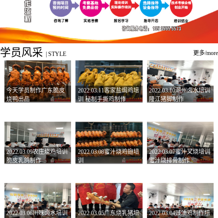
学员风采
更多/more
|
STYLE
今天学员制作广东脆皮
2022.03.11客家盐焗鸡培
2022.03.10潮州卤水培训
烧鸭出品
训 秘制手撕鸡制作
隆江猪脚制作
2022.03.09农庄烧鸡培训
2022.03.08蜜汁烧鸡翅培
2022.03.07蜜汁叉烧培训
脆皮乳鸽制作
训
蜜汁烧排骨制作
2022.03.06川味卤水培训
2022.03.05广东烧乳猪培
2022.03.04豉油鸡制作培