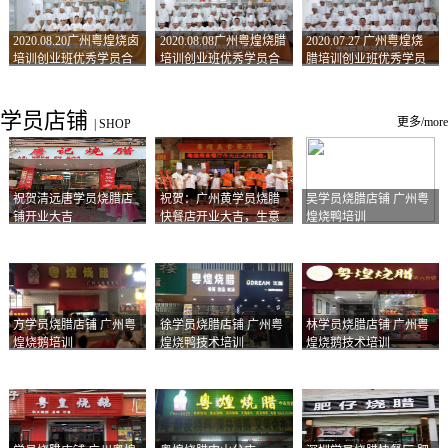
2020.08.20广州粤煌烧卤
2020.08.08广州粤煌烧腊
2020.07.27 广州粤煌烧
培训创业班优秀学员合
培训创业班优秀学员合
腊培训创业班优秀学员
影
影
合影
学员店铺
更多/more
|
SHOP
祝贺清远唐学员烧腊店
祝贺：广州黄学员烧腊
吴学员烧腊店铺 广州粤
铺开业大吉
快餐店开业大吉，生意
煌烧鸭培训
兴隆！
方学员烧腊店铺 广州粤
徐学员烧腊店铺 广州粤
林学员烧腊店铺 广州粤
煌烧鹅培训
煌烧鸭技术培训
煌烧鹅技术培训