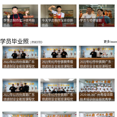
李学员制作蜜汁烧鸡翅
今天学员制作深井烧鹅
学员与师傅留影
出品
出品
学员毕业照
更多/more
|
PHOTO
2022年02月份首期广东
2022年02月份首期粤煌
2022年02月份首期广东
烧卤创业全能班课程优
烧卤创业全能班课程优
烧卤创业全能班课程优
秀学员留影
秀学员留影
秀学员留影
2022年02月份首期广东
2022年02月份首期广东
2020.08.30广州粤煌烧腊
烧卤创业全能班课程优
烧卤创业全能班课程优
技术培训创业班优秀学
秀学员留影
秀学员留影
员合影