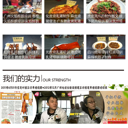
广州火焰醉鹅培训 粤煌
化皮烧乳猪制作 麻皮烧
虎皮凤爪的制作图文 豉
火焰醉鹅培训 火焰醉鹅
猪做法 广东脆皮烤乳猪
汁凤爪培训 鲍汁凤爪培
加盟
培训
训
红烧乳鸽制作 广东烧乳
光皮烧乳猪培训 港式烤
四川卤味培训 红卤培训
鸽做法 脆皮乳鸽培训
乳猪培训 烧腊培训
麻辣鸭脖子制作