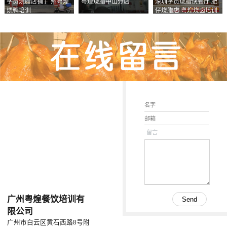
学员烧腊店铺 广州粤煌
粤煌烧腊中山分店
深圳学员烧腊快餐厅 肥
烧鸭培训
仔烧腊店 粤煌烧卤培训
学校
留言
广州粤煌餐饮培训有
限公司
广州市白云区黄石西路8号附