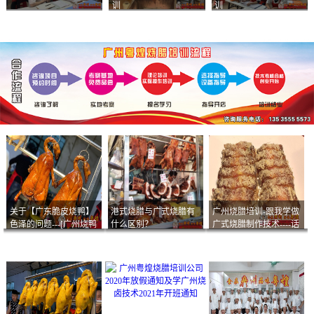
训
训
关于【广东脆皮烧鸭】
港式烧腊与广式烧腊有
广州烧腊培训-跟我学做
色泽的问题---[广州烧鸭
什么区别？
广式烧腊制作技术----话
︱广东烤鹅]什么样的色
说脆皮叉烧
泽是一个标准