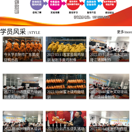
学员风采
更多/more
|
STYLE
今天学员制作广东脆皮
2022.03.11客家盐焗鸡培
2022.03.10潮州卤水培训
烧鸭出品
训 秘制手撕鸡制作
隆江猪脚制作
2022.03.09农庄烧鸡培训
2022.03.08蜜汁烧鸡翅培
2022.03.07蜜汁叉烧培训
脆皮乳鸽制作
训
蜜汁烧排骨制作
2022.03.06川味卤水培训
2022.03.05广东烧乳猪培
2022.03.04豉油鸡制作培