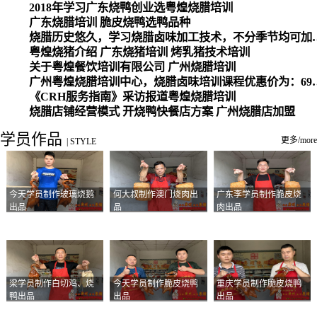
2018年学习广东烧鸭创业选粤煌烧腊培训
广东烧腊培训 脆皮烧鸭选鸭品种
烧腊历史悠久，学习烧腊卤味加工
粤煌烧猪介绍 广东烧猪培训 烤乳猪技术培训
关于粤煌餐饮培训有限公司 广州烧腊培训
广州粤煌烧腊培训中心，烧腊卤味培训课程优惠价为：6980元，学习烧腊、卤味、盐焗、白切、油鸡
《CRH服务指南》采访报道粤煌烧腊培训
烧腊店铺经营模式 开烧鸭快餐店方案 广州烧腊店加盟
学员作品
更多/more
|
STYLE
今天学员制作玻璃烧鹅
何大叔制作澳门烧肉出
广东李学员制作脆皮烧
出品
品
肉出品
梁学员制作白切鸡、烧
今天学员制作脆皮烧鸭
重庆学员制作脆皮烧鸭
鸭出品
出品
出品