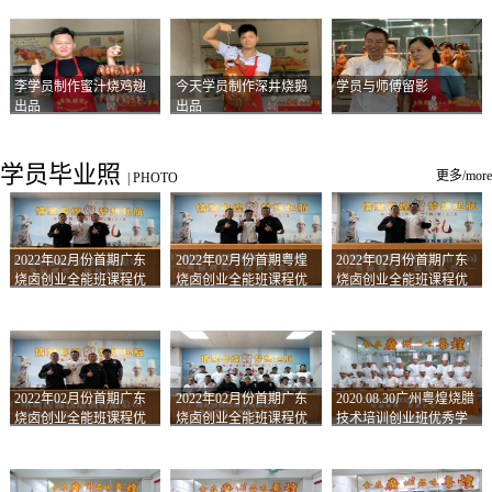
李学员制作蜜汁烧鸡翅
今天学员制作深井烧鹅
学员与师傅留影
出品
出品
学员毕业照
更多/more
|
PHOTO
2022年02月份首期广东
2022年02月份首期粤煌
2022年02月份首期广东
烧卤创业全能班课程优
烧卤创业全能班课程优
烧卤创业全能班课程优
秀学员留影
秀学员留影
秀学员留影
2022年02月份首期广东
2022年02月份首期广东
2020.08.30广州粤煌烧腊
烧卤创业全能班课程优
烧卤创业全能班课程优
技术培训创业班优秀学
秀学员留影
秀学员留影
员合影