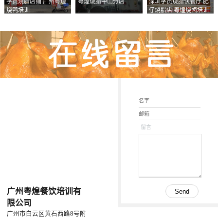
学员烧腊店铺 广州粤煌
粤煌烧腊中山分店
深圳学员烧腊快餐厅 肥
烧鸭培训
仔烧腊店 粤煌烧卤培训
学校
留言
广州粤煌餐饮培训有
限公司
广州市白云区黄石西路8号附