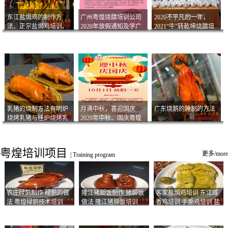
东江盐焗鸡的制作方
广州粤煌烧腊培训公司
2020不平凡的一年，
法、正宗盐焗鸡培训、
2020年放假通知及学广
2021“牛”转乾坤烧腊培
客家咸鸡技术
州烧卤技术2021年开班
训
通知
乳猪的烧制方法有明炉
月满中秋，喜迎国庆
广东烧鹅的腌制的方法
烧烤乳猪与挂炉烧烤乳
2020年中秋、国庆粤煌
猪以及乳猪酱的制作方
烧腊培训放假通知
法
粤煌培训项目
更多/more
|
Training program
农庄碌鹅制作 碌鹅的做
隆江猪脚饭制作 猪脚饭
客家盐焗鸡培训 东江咸
法 粤煌碌鹅技术培训
做法 隆江猪脚饭培训
香鸡培训 手撕鸡培训 盐
焗凤爪培训