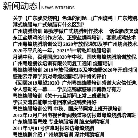
关于【广东脆皮烧
港式烧腊与广式烧腊有什么区别？
广州烧腊培训-跟我学做广式烧腊制作技术----话说脆皮叉
东江盐焗鸡的制作方法、正宗盐焗鸡培训、客家咸鸡技术
广州粤煌烧腊培
2020不平凡的一年，2021“牛”转乾坤烧腊培训
月满中秋，喜迎国庆2020
广州粤煌餐饮培训有限公司复工通知 烧腊培训
粤煌烧腊培训 2019年放假通知以及学烧腊2020年开班时间
感谢云浮谭学员对粤煌烧腊培训中肯的评价
《回顾2019展望2020》广州
令人感动的一幕——学员送锦旗感恩师傅教导有方
粤煌烧腊培训《关于元旦期间正常上班通知》
学员交流群能攀比谁回家做烧鸭卖得好
粤煌烧腊培训公司 中秋、国庆节照常上班开课培训
2012年12月广州电视台新闻频道采访报道粤煌烧腊培训班
广东烧腊看粤煌 专业烧腊培训 脆皮烧鸭培训
2011年4月01号信息时报采访粤煌烧腊
粤煌烧鹅介绍 广州烧鹅培训 深井烤鹅培训