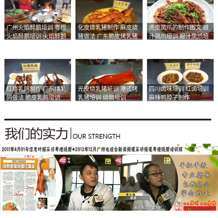
广州火焰醉鹅培训 粤煌
化皮烧乳猪制作 麻皮烧
虎皮凤爪的制作图文 豉
火焰醉鹅培训 火焰醉鹅
猪做法 广东脆皮烤乳猪
汁凤爪培训 鲍汁凤爪培
加盟
培训
训
红烧乳鸽制作 广东烧乳
光皮烧乳猪培训 港式烤
四川卤味培训 红卤培训
鸽做法 脆皮乳鸽培训
乳猪培训 烧腊培训
麻辣鸭脖子制作