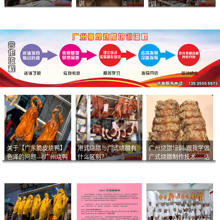
训
训
关于【广东脆皮烧鸭】
港式烧腊与广式烧腊有
广州烧腊培训-跟我学做
色泽的问题---[广州烧鸭
什么区别？
广式烧腊制作技术----话
︱广东烤鹅]什么样的色
说脆皮叉烧
泽是一个标准