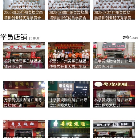
2020.08.20广州粤煌烧卤
2020.08.08广州粤煌烧腊
2020.07.27 广州粤煌烧
培训创业班优秀学员合
培训创业班优秀学员合
腊培训创业班优秀学员
影
影
合影
学员店铺
更多/more
|
SHOP
祝贺清远唐学员烧腊店
祝贺：广州黄学员烧腊
吴学员烧腊店铺 广州粤
铺开业大吉
快餐店开业大吉，生意
煌烧鸭培训
兴隆！
方学员烧腊店铺 广州粤
徐学员烧腊店铺 广州粤
林学员烧腊店铺 广州粤
煌烧鹅培训
煌烧鸭技术培训
煌烧鹅技术培训