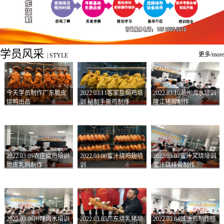
学员风采
更多/more
|
STYLE
今天学员制作广东脆皮
2022.03.11客家盐焗鸡培
2022.03.10潮州卤水培训
烧鸭出品
训 秘制手撕鸡制作
隆江猪脚制作
2022.03.09农庄烧鸡培训
2022.03.08蜜汁烧鸡翅培
2022.03.07蜜汁叉烧培训
脆皮乳鸽制作
训
蜜汁烧排骨制作
2022.03.06川味卤水培训
2022.03.05广东烧乳猪培
2022.03.04豉油鸡制作培