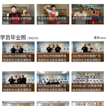
李学员制作蜜汁烧鸡翅
今天学员制作深井烧鹅
学员与师傅留影
出品
出品
学员毕业照
更多/more
|
PHOTO
2022年02月份首期广东
2022年02月份首期粤煌
2022年02月份首期广东
烧卤创业全能班课程优
烧卤创业全能班课程优
烧卤创业全能班课程优
秀学员留影
秀学员留影
秀学员留影
2022年02月份首期广东
2022年02月份首期广东
2020.08.30广州粤煌烧腊
烧卤创业全能班课程优
烧卤创业全能班课程优
技术培训创业班优秀学
秀学员留影
秀学员留影
员合影