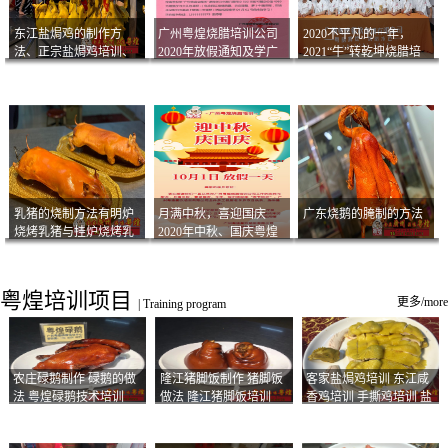
东江盐焗鸡的制作方
广州粤煌烧腊培训公司
2020不平凡的一年，
法、正宗盐焗鸡培训、
2020年放假通知及学广
2021“牛”转乾坤烧腊培
客家咸鸡技术
州烧卤技术2021年开班
训
通知
乳猪的烧制方法有明炉
月满中秋，喜迎国庆
广东烧鹅的腌制的方法
烧烤乳猪与挂炉烧烤乳
2020年中秋、国庆粤煌
猪以及乳猪酱的制作方
烧腊培训放假通知
法
粤煌培训项目
更多/more
|
Training program
农庄碌鹅制作 碌鹅的做
隆江猪脚饭制作 猪脚饭
客家盐焗鸡培训 东江咸
法 粤煌碌鹅技术培训
做法 隆江猪脚饭培训
香鸡培训 手撕鸡培训 盐
焗凤爪培训