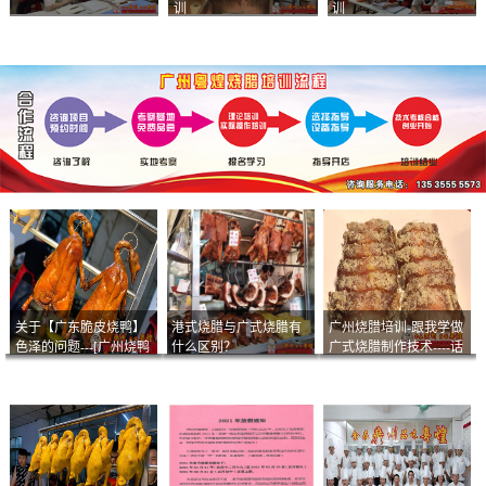
训
训
关于【广东脆皮烧鸭】
港式烧腊与广式烧腊有
广州烧腊培训-跟我学做
色泽的问题---[广州烧鸭
什么区别？
广式烧腊制作技术----话
︱广东烤鹅]什么样的色
说脆皮叉烧
泽是一个标准