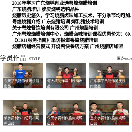
2018年学习广东烧鸭创业选粤煌烧腊培训
广东烧腊培训 脆皮烧鸭选鸭品种
烧腊历史悠久，学习烧腊卤味加工
粤煌烧猪介绍 广东烧猪培训 烤乳猪技术培训
关于粤煌餐饮培训有限公司 广州烧腊培训
广州粤煌烧腊培训中心，烧腊卤味培训课程优惠价为：6980元，学习烧腊、卤味、盐焗、白切、油鸡
《CRH服务指南》采访报道粤煌烧腊培训
烧腊店铺经营模式 开烧鸭快餐店方案 广州烧腊店加盟
学员作品
更多/more
|
STYLE
今天学员制作玻璃烧鹅
何大叔制作澳门烧肉出
广东李学员制作脆皮烧
出品
品
肉出品
梁学员制作白切鸡、烧
今天学员制作脆皮烧鸭
重庆学员制作脆皮烧鸭
鸭出品
出品
出品