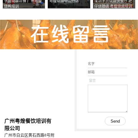
学员烧腊店铺 广州粤煌
粤煌烧腊中山分店
深圳学员烧腊快餐厅 肥
烧鸭培训
仔烧腊店 粤煌烧卤培训
学校
留言
广州粤煌餐饮培训有
限公司
广州市白云区黄石西路8号附