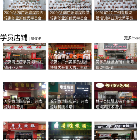
2020.08.20广州粤煌烧卤
2020.08.08广州粤煌烧腊
2020.07.27 广州粤煌烧
培训创业班优秀学员合
培训创业班优秀学员合
腊培训创业班优秀学员
影
影
合影
学员店铺
更多/more
|
SHOP
祝贺清远唐学员烧腊店
祝贺：广州黄学员烧腊
吴学员烧腊店铺 广州粤
铺开业大吉
快餐店开业大吉，生意
煌烧鸭培训
兴隆！
方学员烧腊店铺 广州粤
徐学员烧腊店铺 广州粤
林学员烧腊店铺 广州粤
煌烧鹅培训
煌烧鸭技术培训
煌烧鹅技术培训