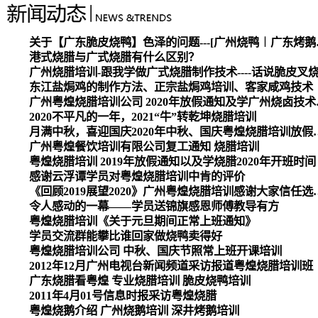
关于【广东脆皮烧
港式烧腊与广式烧腊有什么区别？
广州烧腊培训-跟我学做广式烧腊制作技术----话说脆皮叉
东江盐焗鸡的制作方法、正宗盐焗鸡培训、客家咸鸡技术
广州粤煌烧腊培
2020不平凡的一年，2021“牛”转乾坤烧腊培训
月满中秋，喜迎国庆2020
广州粤煌餐饮培训有限公司复工通知 烧腊培训
粤煌烧腊培训 2019年放假通知以及学烧腊2020年开班时间
感谢云浮谭学员对粤煌烧腊培训中肯的评价
《回顾2019展望2020》广州
令人感动的一幕——学员送锦旗感恩师傅教导有方
粤煌烧腊培训《关于元旦期间正常上班通知》
学员交流群能攀比谁回家做烧鸭卖得好
粤煌烧腊培训公司 中秋、国庆节照常上班开课培训
2012年12月广州电视台新闻频道采访报道粤煌烧腊培训班
广东烧腊看粤煌 专业烧腊培训 脆皮烧鸭培训
2011年4月01号信息时报采访粤煌烧腊
粤煌烧鹅介绍 广州烧鹅培训 深井烤鹅培训