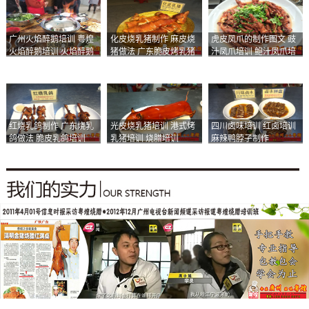
广州火焰醉鹅培训 粤煌
化皮烧乳猪制作 麻皮烧
虎皮凤爪的制作图文 豉
火焰醉鹅培训 火焰醉鹅
猪做法 广东脆皮烤乳猪
汁凤爪培训 鲍汁凤爪培
加盟
培训
训
红烧乳鸽制作 广东烧乳
光皮烧乳猪培训 港式烤
四川卤味培训 红卤培训
鸽做法 脆皮乳鸽培训
乳猪培训 烧腊培训
麻辣鸭脖子制作