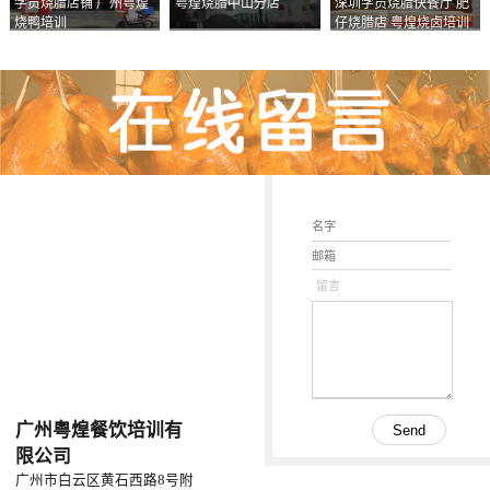
学员烧腊店铺 广州粤煌
粤煌烧腊中山分店
深圳学员烧腊快餐厅 肥
烧鸭培训
仔烧腊店 粤煌烧卤培训
学校
留言
广州粤煌餐饮培训有
限公司
广州市白云区黄石西路8号附