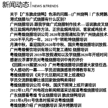
关于【广东脆皮烧
港式烧腊与广式烧腊有什么区别？
广州烧腊培训-跟我学做广式烧腊制作技术----话说脆皮叉
东江盐焗鸡的制作方法、正宗盐焗鸡培训、客家咸鸡技术
广州粤煌烧腊培
2020不平凡的一年，2021“牛”转乾坤烧腊培训
月满中秋，喜迎国庆2020
广州粤煌餐饮培训有限公司复工通知 烧腊培训
粤煌烧腊培训 2019年放假通知以及学烧腊2020年开班时间
感谢云浮谭学员对粤煌烧腊培训中肯的评价
《回顾2019展望2020》广州
令人感动的一幕——学员送锦旗感恩师傅教导有方
粤煌烧腊培训《关于元旦期间正常上班通知》
学员交流群能攀比谁回家做烧鸭卖得好
粤煌烧腊培训公司 中秋、国庆节照常上班开课培训
2012年12月广州电视台新闻频道采访报道粤煌烧腊培训班
广东烧腊看粤煌 专业烧腊培训 脆皮烧鸭培训
2011年4月01号信息时报采访粤煌烧腊
粤煌烧鹅介绍 广州烧鹅培训 深井烤鹅培训