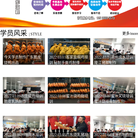
学员风采
更多/more
|
STYLE
今天学员制作广东脆皮
2022.03.11客家盐焗鸡培
2022.03.10潮州卤水培训
烧鸭出品
训 秘制手撕鸡制作
隆江猪脚制作
2022.03.09农庄烧鸡培训
2022.03.08蜜汁烧鸡翅培
2022.03.07蜜汁叉烧培训
脆皮乳鸽制作
训
蜜汁烧排骨制作
2022.03.06川味卤水培训
2022.03.05广东烧乳猪培
2022.03.04豉油鸡制作培