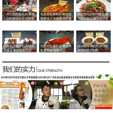
广州火焰醉鹅培训 粤煌
化皮烧乳猪制作 麻皮烧
虎皮凤爪的制作图文 豉
火焰醉鹅培训 火焰醉鹅
猪做法 广东脆皮烤乳猪
汁凤爪培训 鲍汁凤爪培
加盟
培训
训
红烧乳鸽制作 广东烧乳
光皮烧乳猪培训 港式烤
四川卤味培训 红卤培训
鸽做法 脆皮乳鸽培训
乳猪培训 烧腊培训
麻辣鸭脖子制作