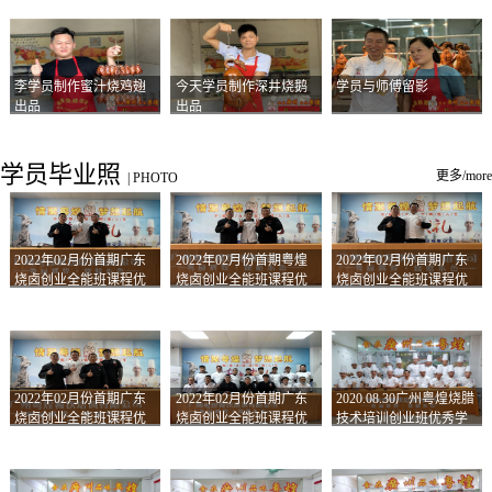
李学员制作蜜汁烧鸡翅
今天学员制作深井烧鹅
学员与师傅留影
出品
出品
学员毕业照
更多/more
|
PHOTO
2022年02月份首期广东
2022年02月份首期粤煌
2022年02月份首期广东
烧卤创业全能班课程优
烧卤创业全能班课程优
烧卤创业全能班课程优
秀学员留影
秀学员留影
秀学员留影
2022年02月份首期广东
2022年02月份首期广东
2020.08.30广州粤煌烧腊
烧卤创业全能班课程优
烧卤创业全能班课程优
技术培训创业班优秀学
秀学员留影
秀学员留影
员合影