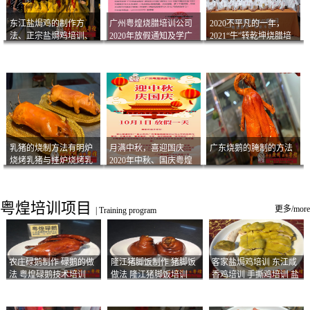
东江盐焗鸡的制作方
广州粤煌烧腊培训公司
2020不平凡的一年，
法、正宗盐焗鸡培训、
2020年放假通知及学广
2021“牛”转乾坤烧腊培
客家咸鸡技术
州烧卤技术2021年开班
训
通知
乳猪的烧制方法有明炉
月满中秋，喜迎国庆
广东烧鹅的腌制的方法
烧烤乳猪与挂炉烧烤乳
2020年中秋、国庆粤煌
猪以及乳猪酱的制作方
烧腊培训放假通知
法
粤煌培训项目
更多/more
|
Training program
农庄碌鹅制作 碌鹅的做
隆江猪脚饭制作 猪脚饭
客家盐焗鸡培训 东江咸
法 粤煌碌鹅技术培训
做法 隆江猪脚饭培训
香鸡培训 手撕鸡培训 盐
焗凤爪培训