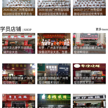
2020.08.20广州粤煌烧卤
2020.08.08广州粤煌烧腊
2020.07.27 广州粤煌烧
培训创业班优秀学员合
培训创业班优秀学员合
腊培训创业班优秀学员
影
影
合影
学员店铺
更多/more
|
SHOP
祝贺清远唐学员烧腊店
祝贺：广州黄学员烧腊
吴学员烧腊店铺 广州粤
铺开业大吉
快餐店开业大吉，生意
煌烧鸭培训
兴隆！
方学员烧腊店铺 广州粤
徐学员烧腊店铺 广州粤
林学员烧腊店铺 广州粤
煌烧鹅培训
煌烧鸭技术培训
煌烧鹅技术培训