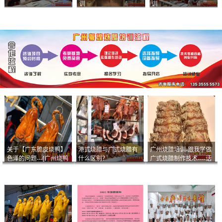
训
训
关于【广东脆皮烧鸭】
港式烧腊与广式烧腊有
广州烧腊培训-跟我学做
色泽的问题---[广州烧鸭
什么区别？
广式烧腊制作技术----话
︱广东烤鹅]什么样的色
说脆皮叉烧
泽是一个标准