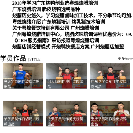
2018年学习广东烧鸭创业选粤煌烧腊培训
广东烧腊培训 脆皮烧鸭选鸭品种
烧腊历史悠久，学习烧腊卤味加工
粤煌烧猪介绍 广东烧猪培训 烤乳猪技术培训
关于粤煌餐饮培训有限公司 广州烧腊培训
广州粤煌烧腊培训中心，烧腊卤味培训课程优惠价为：6980元，学习烧腊、卤味、盐焗、白切、油鸡
《CRH服务指南》采访报道粤煌烧腊培训
烧腊店铺经营模式 开烧鸭快餐店方案 广州烧腊店加盟
学员作品
更多/more
|
STYLE
今天学员制作玻璃烧鹅
何大叔制作澳门烧肉出
广东李学员制作脆皮烧
出品
品
肉出品
梁学员制作白切鸡、烧
今天学员制作脆皮烧鸭
重庆学员制作脆皮烧鸭
鸭出品
出品
出品