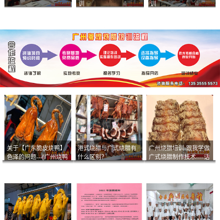
训
训
关于【广东脆皮烧鸭】
港式烧腊与广式烧腊有
广州烧腊培训-跟我学做
色泽的问题---[广州烧鸭
什么区别？
广式烧腊制作技术----话
︱广东烤鹅]什么样的色
说脆皮叉烧
泽是一个标准