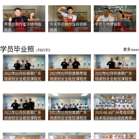
李学员制作蜜汁烧鸡翅
今天学员制作深井烧鹅
学员与师傅留影
出品
出品
学员毕业照
更多/more
|
PHOTO
2022年02月份首期广东
2022年02月份首期粤煌
2022年02月份首期广东
烧卤创业全能班课程优
烧卤创业全能班课程优
烧卤创业全能班课程优
秀学员留影
秀学员留影
秀学员留影
2022年02月份首期广东
2022年02月份首期广东
2020.08.30广州粤煌烧腊
烧卤创业全能班课程优
烧卤创业全能班课程优
技术培训创业班优秀学
秀学员留影
秀学员留影
员合影