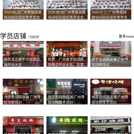
2020.08.20广州粤煌烧卤
2020.08.08广州粤煌烧腊
2020.07.27 广州粤煌烧
培训创业班优秀学员合
培训创业班优秀学员合
腊培训创业班优秀学员
影
影
合影
学员店铺
更多/more
|
SHOP
祝贺清远唐学员烧腊店
祝贺：广州黄学员烧腊
吴学员烧腊店铺 广州粤
铺开业大吉
快餐店开业大吉，生意
煌烧鸭培训
兴隆！
方学员烧腊店铺 广州粤
徐学员烧腊店铺 广州粤
林学员烧腊店铺 广州粤
煌烧鹅培训
煌烧鸭技术培训
煌烧鹅技术培训