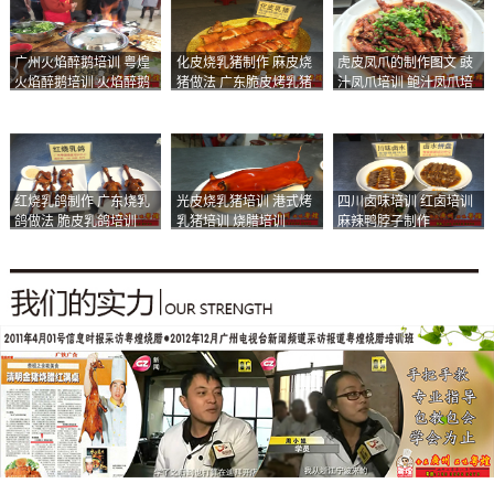
广州火焰醉鹅培训 粤煌
化皮烧乳猪制作 麻皮烧
虎皮凤爪的制作图文 豉
火焰醉鹅培训 火焰醉鹅
猪做法 广东脆皮烤乳猪
汁凤爪培训 鲍汁凤爪培
加盟
培训
训
红烧乳鸽制作 广东烧乳
光皮烧乳猪培训 港式烤
四川卤味培训 红卤培训
鸽做法 脆皮乳鸽培训
乳猪培训 烧腊培训
麻辣鸭脖子制作