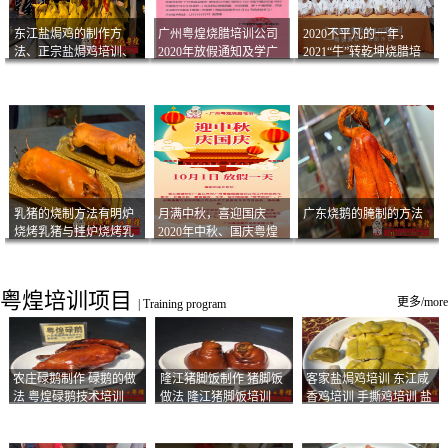
东江盐焗鸡的制作方
广州粤煌烧腊培训公司
2020不平凡的一年，
法、正宗盐焗鸡培训、
2020年放假通知及学广
2021“牛”转乾坤烧腊培
客家咸鸡技术
州烧卤技术2021年开班
训
通知
乳猪的烧制方法有明炉
月满中秋，喜迎国庆
广东烧鹅的腌制的方法
烧烤乳猪与挂炉烧烤乳
2020年中秋、国庆粤煌
猪以及乳猪酱的制作方
烧腊培训放假通知
法
粤煌培训项目
更多/more
|
Training program
农庄碌鹅制作 碌鹅的做
隆江猪脚饭制作 猪脚饭
客家盐焗鸡培训 东江咸
法 粤煌碌鹅技术培训
做法 隆江猪脚饭培训
香鸡培训 手撕鸡培训 盐
焗凤爪培训