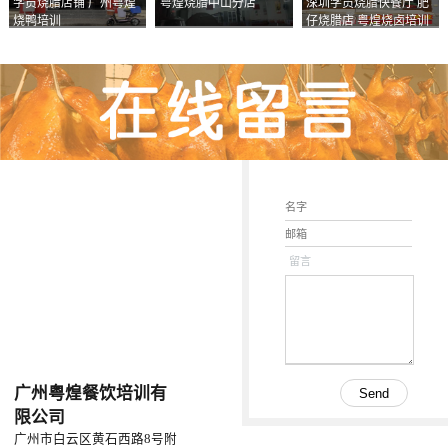
学员烧腊店铺 广州粤煌
粤煌烧腊中山分店
深圳学员烧腊快餐厅 肥
烧鸭培训
仔烧腊店 粤煌烧卤培训
学校
留言
广州粤煌餐饮培训有
限公司
广州市白云区黄石西路8号附