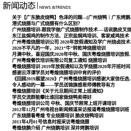
关于【广东脆皮烧
港式烧腊与广式烧腊有什么区别？
广州烧腊培训-跟我学做广式烧腊制作技术----话说脆皮叉
东江盐焗鸡的制作方法、正宗盐焗鸡培训、客家咸鸡技术
广州粤煌烧腊培
2020不平凡的一年，2021“牛”转乾坤烧腊培训
月满中秋，喜迎国庆2020
广州粤煌餐饮培训有限公司复工通知 烧腊培训
粤煌烧腊培训 2019年放假通知以及学烧腊2020年开班时间
感谢云浮谭学员对粤煌烧腊培训中肯的评价
《回顾2019展望2020》广州
令人感动的一幕——学员送锦旗感恩师傅教导有方
粤煌烧腊培训《关于元旦期间正常上班通知》
学员交流群能攀比谁回家做烧鸭卖得好
粤煌烧腊培训公司 中秋、国庆节照常上班开课培训
2012年12月广州电视台新闻频道采访报道粤煌烧腊培训班
广东烧腊看粤煌 专业烧腊培训 脆皮烧鸭培训
2011年4月01号信息时报采访粤煌烧腊
粤煌烧鹅介绍 广州烧鹅培训 深井烤鹅培训