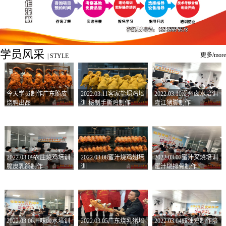
学员风采
更多/more
|
STYLE
今天学员制作广东脆皮
2022.03.11客家盐焗鸡培
2022.03.10潮州卤水培训
烧鸭出品
训 秘制手撕鸡制作
隆江猪脚制作
2022.03.09农庄烧鸡培训
2022.03.08蜜汁烧鸡翅培
2022.03.07蜜汁叉烧培训
脆皮乳鸽制作
训
蜜汁烧排骨制作
2022.03.06川味卤水培训
2022.03.05广东烧乳猪培
2022.03.04豉油鸡制作培