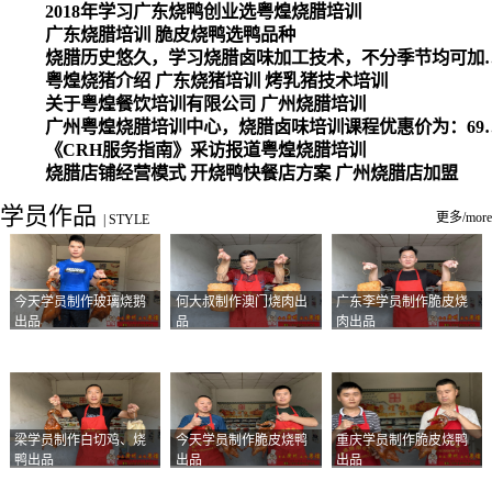
2018年学习广东烧鸭创业选粤煌烧腊培训
广东烧腊培训 脆皮烧鸭选鸭品种
烧腊历史悠久，学习烧腊卤味加工
粤煌烧猪介绍 广东烧猪培训 烤乳猪技术培训
关于粤煌餐饮培训有限公司 广州烧腊培训
广州粤煌烧腊培训中心，烧腊卤味培训课程优惠价为：6980元，学习烧腊、卤味、盐焗、白切、油鸡
《CRH服务指南》采访报道粤煌烧腊培训
烧腊店铺经营模式 开烧鸭快餐店方案 广州烧腊店加盟
学员作品
更多/more
|
STYLE
今天学员制作玻璃烧鹅
何大叔制作澳门烧肉出
广东李学员制作脆皮烧
出品
品
肉出品
梁学员制作白切鸡、烧
今天学员制作脆皮烧鸭
重庆学员制作脆皮烧鸭
鸭出品
出品
出品