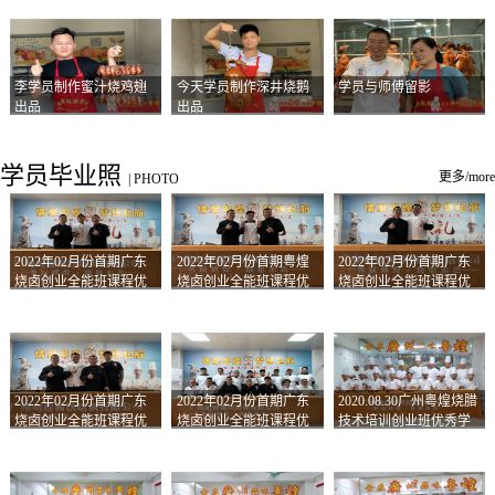
李学员制作蜜汁烧鸡翅
今天学员制作深井烧鹅
学员与师傅留影
出品
出品
学员毕业照
更多/more
|
PHOTO
2022年02月份首期广东
2022年02月份首期粤煌
2022年02月份首期广东
烧卤创业全能班课程优
烧卤创业全能班课程优
烧卤创业全能班课程优
秀学员留影
秀学员留影
秀学员留影
2022年02月份首期广东
2022年02月份首期广东
2020.08.30广州粤煌烧腊
烧卤创业全能班课程优
烧卤创业全能班课程优
技术培训创业班优秀学
秀学员留影
秀学员留影
员合影