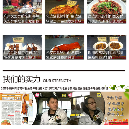
广州火焰醉鹅培训 粤煌
化皮烧乳猪制作 麻皮烧
虎皮凤爪的制作图文 豉
火焰醉鹅培训 火焰醉鹅
猪做法 广东脆皮烤乳猪
汁凤爪培训 鲍汁凤爪培
加盟
培训
训
红烧乳鸽制作 广东烧乳
光皮烧乳猪培训 港式烤
四川卤味培训 红卤培训
鸽做法 脆皮乳鸽培训
乳猪培训 烧腊培训
麻辣鸭脖子制作