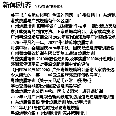
关于【广东脆皮烧
港式烧腊与广式烧腊有什么区别？
广州烧腊培训-跟我学做广式烧腊制作技术----话说脆皮叉
东江盐焗鸡的制作方法、正宗盐焗鸡培训、客家咸鸡技术
广州粤煌烧腊培
2020不平凡的一年，2021“牛”转乾坤烧腊培训
月满中秋，喜迎国庆2020
广州粤煌餐饮培训有限公司复工通知 烧腊培训
粤煌烧腊培训 2019年放假通知以及学烧腊2020年开班时间
感谢云浮谭学员对粤煌烧腊培训中肯的评价
《回顾2019展望2020》广州
令人感动的一幕——学员送锦旗感恩师傅教导有方
粤煌烧腊培训《关于元旦期间正常上班通知》
学员交流群能攀比谁回家做烧鸭卖得好
粤煌烧腊培训公司 中秋、国庆节照常上班开课培训
2012年12月广州电视台新闻频道采访报道粤煌烧腊培训班
广东烧腊看粤煌 专业烧腊培训 脆皮烧鸭培训
2011年4月01号信息时报采访粤煌烧腊
粤煌烧鹅介绍 广州烧鹅培训 深井烤鹅培训