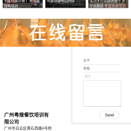
学员烧腊店铺 广州粤煌
粤煌烧腊中山分店
深圳学员烧腊快餐厅 肥
烧鸭培训
仔烧腊店 粤煌烧卤培训
学校
留言
广州粤煌餐饮培训有
限公司
广州市白云区黄石西路8号附