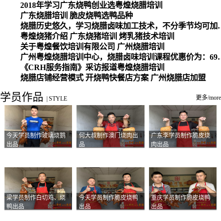
2018年学习广东烧鸭创业选粤煌烧腊培训
广东烧腊培训 脆皮烧鸭选鸭品种
烧腊历史悠久，学习烧腊卤味加工
粤煌烧猪介绍 广东烧猪培训 烤乳猪技术培训
关于粤煌餐饮培训有限公司 广州烧腊培训
广州粤煌烧腊培训中心，烧腊卤味培训课程优惠价为：6980元，学习烧腊、卤味、盐焗、白切、油鸡
《CRH服务指南》采访报道粤煌烧腊培训
烧腊店铺经营模式 开烧鸭快餐店方案 广州烧腊店加盟
学员作品
更多/more
|
STYLE
今天学员制作玻璃烧鹅
何大叔制作澳门烧肉出
广东李学员制作脆皮烧
出品
品
肉出品
梁学员制作白切鸡、烧
今天学员制作脆皮烧鸭
重庆学员制作脆皮烧鸭
鸭出品
出品
出品