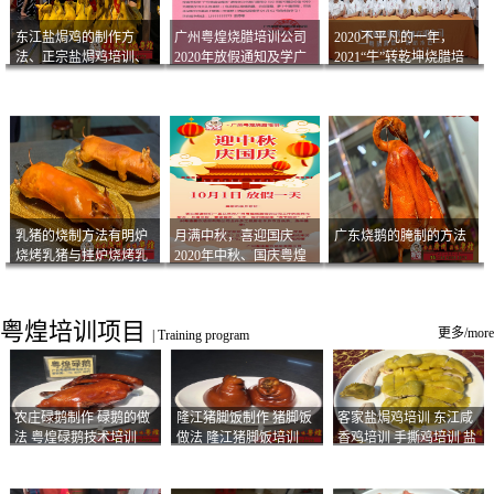
东江盐焗鸡的制作方
广州粤煌烧腊培训公司
2020不平凡的一年，
法、正宗盐焗鸡培训、
2020年放假通知及学广
2021“牛”转乾坤烧腊培
客家咸鸡技术
州烧卤技术2021年开班
训
通知
乳猪的烧制方法有明炉
月满中秋，喜迎国庆
广东烧鹅的腌制的方法
烧烤乳猪与挂炉烧烤乳
2020年中秋、国庆粤煌
猪以及乳猪酱的制作方
烧腊培训放假通知
法
粤煌培训项目
更多/more
|
Training program
农庄碌鹅制作 碌鹅的做
隆江猪脚饭制作 猪脚饭
客家盐焗鸡培训 东江咸
法 粤煌碌鹅技术培训
做法 隆江猪脚饭培训
香鸡培训 手撕鸡培训 盐
焗凤爪培训