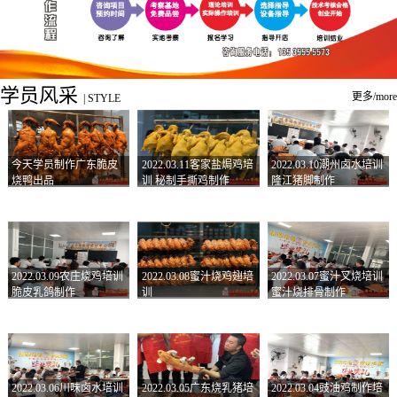
学员风采
更多/more
|
STYLE
今天学员制作广东脆皮
2022.03.11客家盐焗鸡培
2022.03.10潮州卤水培训
烧鸭出品
训 秘制手撕鸡制作
隆江猪脚制作
2022.03.09农庄烧鸡培训
2022.03.08蜜汁烧鸡翅培
2022.03.07蜜汁叉烧培训
脆皮乳鸽制作
训
蜜汁烧排骨制作
2022.03.06川味卤水培训
2022.03.05广东烧乳猪培
2022.03.04豉油鸡制作培