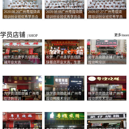
2020.08.20广州粤煌烧卤
2020.08.08广州粤煌烧腊
2020.07.27 广州粤煌烧
培训创业班优秀学员合
培训创业班优秀学员合
腊培训创业班优秀学员
影
影
合影
学员店铺
更多/more
|
SHOP
祝贺清远唐学员烧腊店
祝贺：广州黄学员烧腊
吴学员烧腊店铺 广州粤
铺开业大吉
快餐店开业大吉，生意
煌烧鸭培训
兴隆！
方学员烧腊店铺 广州粤
徐学员烧腊店铺 广州粤
林学员烧腊店铺 广州粤
煌烧鹅培训
煌烧鸭技术培训
煌烧鹅技术培训