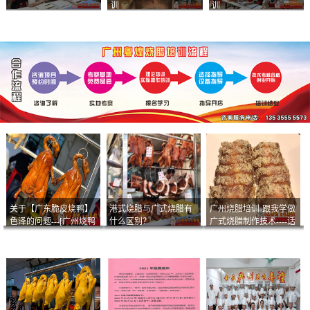
训
训
关于【广东脆皮烧鸭】
港式烧腊与广式烧腊有
广州烧腊培训-跟我学做
色泽的问题---[广州烧鸭
什么区别？
广式烧腊制作技术----话
︱广东烤鹅]什么样的色
说脆皮叉烧
泽是一个标准