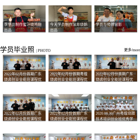
李学员制作蜜汁烧鸡翅
今天学员制作深井烧鹅
学员与师傅留影
出品
出品
学员毕业照
更多/more
|
PHOTO
2022年02月份首期广东
2022年02月份首期粤煌
2022年02月份首期广东
烧卤创业全能班课程优
烧卤创业全能班课程优
烧卤创业全能班课程优
秀学员留影
秀学员留影
秀学员留影
2022年02月份首期广东
2022年02月份首期广东
2020.08.30广州粤煌烧腊
烧卤创业全能班课程优
烧卤创业全能班课程优
技术培训创业班优秀学
秀学员留影
秀学员留影
员合影