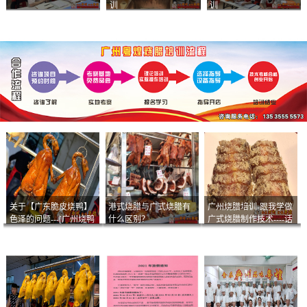
训
训
关于【广东脆皮烧鸭】
港式烧腊与广式烧腊有
广州烧腊培训-跟我学做
色泽的问题---[广州烧鸭
什么区别？
广式烧腊制作技术----话
︱广东烤鹅]什么样的色
说脆皮叉烧
泽是一个标准