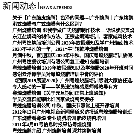
关于【广东脆皮烧
港式烧腊与广式烧腊有什么区别？
广州烧腊培训-跟我学做广式烧腊制作技术----话说脆皮叉
东江盐焗鸡的制作方法、正宗盐焗鸡培训、客家咸鸡技术
广州粤煌烧腊培
2020不平凡的一年，2021“牛”转乾坤烧腊培训
月满中秋，喜迎国庆2020
广州粤煌餐饮培训有限公司复工通知 烧腊培训
粤煌烧腊培训 2019年放假通知以及学烧腊2020年开班时间
感谢云浮谭学员对粤煌烧腊培训中肯的评价
《回顾2019展望2020》广州
令人感动的一幕——学员送锦旗感恩师傅教导有方
粤煌烧腊培训《关于元旦期间正常上班通知》
学员交流群能攀比谁回家做烧鸭卖得好
粤煌烧腊培训公司 中秋、国庆节照常上班开课培训
2012年12月广州电视台新闻频道采访报道粤煌烧腊培训班
广东烧腊看粤煌 专业烧腊培训 脆皮烧鸭培训
2011年4月01号信息时报采访粤煌烧腊
粤煌烧鹅介绍 广州烧鹅培训 深井烤鹅培训