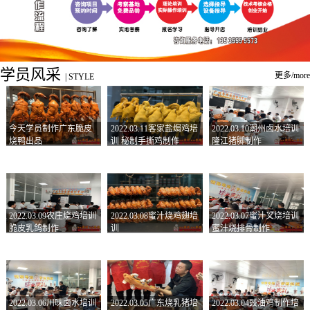
学员风采
更多/more
|
STYLE
今天学员制作广东脆皮
2022.03.11客家盐焗鸡培
2022.03.10潮州卤水培训
烧鸭出品
训 秘制手撕鸡制作
隆江猪脚制作
2022.03.09农庄烧鸡培训
2022.03.08蜜汁烧鸡翅培
2022.03.07蜜汁叉烧培训
脆皮乳鸽制作
训
蜜汁烧排骨制作
2022.03.06川味卤水培训
2022.03.05广东烧乳猪培
2022.03.04豉油鸡制作培