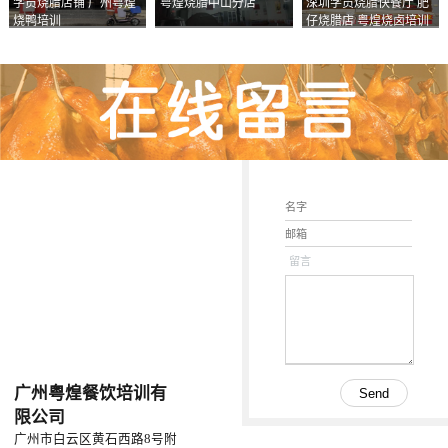
学员烧腊店铺 广州粤煌
粤煌烧腊中山分店
深圳学员烧腊快餐厅 肥
烧鸭培训
仔烧腊店 粤煌烧卤培训
学校
留言
广州粤煌餐饮培训有
限公司
广州市白云区黄石西路8号附