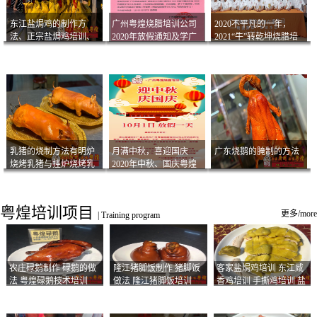
东江盐焗鸡的制作方
广州粤煌烧腊培训公司
2020不平凡的一年，
法、正宗盐焗鸡培训、
2020年放假通知及学广
2021“牛”转乾坤烧腊培
客家咸鸡技术
州烧卤技术2021年开班
训
通知
乳猪的烧制方法有明炉
月满中秋，喜迎国庆
广东烧鹅的腌制的方法
烧烤乳猪与挂炉烧烤乳
2020年中秋、国庆粤煌
猪以及乳猪酱的制作方
烧腊培训放假通知
法
粤煌培训项目
更多/more
|
Training program
农庄碌鹅制作 碌鹅的做
隆江猪脚饭制作 猪脚饭
客家盐焗鸡培训 东江咸
法 粤煌碌鹅技术培训
做法 隆江猪脚饭培训
香鸡培训 手撕鸡培训 盐
焗凤爪培训