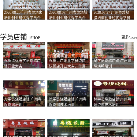
2020.08.20广州粤煌烧卤
2020.08.08广州粤煌烧腊
2020.07.27 广州粤煌烧
培训创业班优秀学员合
培训创业班优秀学员合
腊培训创业班优秀学员
影
影
合影
学员店铺
更多/more
|
SHOP
祝贺清远唐学员烧腊店
祝贺：广州黄学员烧腊
吴学员烧腊店铺 广州粤
铺开业大吉
快餐店开业大吉，生意
煌烧鸭培训
兴隆！
方学员烧腊店铺 广州粤
徐学员烧腊店铺 广州粤
林学员烧腊店铺 广州粤
煌烧鹅培训
煌烧鸭技术培训
煌烧鹅技术培训