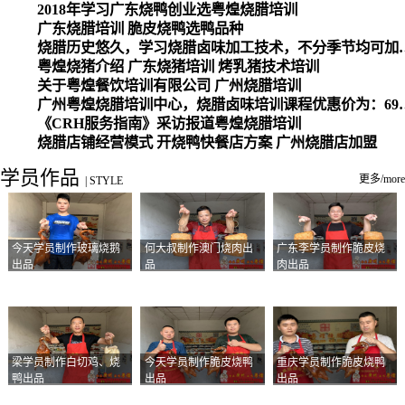
2018年学习广东烧鸭创业选粤煌烧腊培训
广东烧腊培训 脆皮烧鸭选鸭品种
烧腊历史悠久，学习烧腊卤味加工
粤煌烧猪介绍 广东烧猪培训 烤乳猪技术培训
关于粤煌餐饮培训有限公司 广州烧腊培训
广州粤煌烧腊培训中心，烧腊卤味培训课程优惠价为：6980元，学习烧腊、卤味、盐焗、白切、油鸡
《CRH服务指南》采访报道粤煌烧腊培训
烧腊店铺经营模式 开烧鸭快餐店方案 广州烧腊店加盟
学员作品
更多/more
|
STYLE
今天学员制作玻璃烧鹅
何大叔制作澳门烧肉出
广东李学员制作脆皮烧
出品
品
肉出品
梁学员制作白切鸡、烧
今天学员制作脆皮烧鸭
重庆学员制作脆皮烧鸭
鸭出品
出品
出品