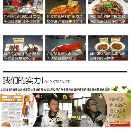
广州火焰醉鹅培训 粤煌
化皮烧乳猪制作 麻皮烧
虎皮凤爪的制作图文 豉
火焰醉鹅培训 火焰醉鹅
猪做法 广东脆皮烤乳猪
汁凤爪培训 鲍汁凤爪培
加盟
培训
训
红烧乳鸽制作 广东烧乳
光皮烧乳猪培训 港式烤
四川卤味培训 红卤培训
鸽做法 脆皮乳鸽培训
乳猪培训 烧腊培训
麻辣鸭脖子制作