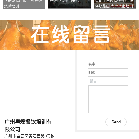
学员烧腊店铺 广州粤煌
粤煌烧腊中山分店
深圳学员烧腊快餐厅 肥
烧鸭培训
仔烧腊店 粤煌烧卤培训
学校
留言
广州粤煌餐饮培训有
限公司
广州市白云区黄石西路8号附