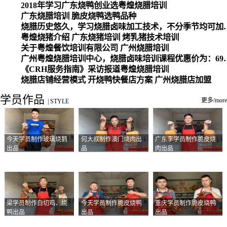
2018年学习广东烧鸭创业选粤煌烧腊培训
广东烧腊培训 脆皮烧鸭选鸭品种
烧腊历史悠久，学习烧腊卤味加工
粤煌烧猪介绍 广东烧猪培训 烤乳猪技术培训
关于粤煌餐饮培训有限公司 广州烧腊培训
广州粤煌烧腊培训中心，烧腊卤味培训课程优惠价为：6980元，学习烧腊、卤味、盐焗、白切、油鸡
《CRH服务指南》采访报道粤煌烧腊培训
烧腊店铺经营模式 开烧鸭快餐店方案 广州烧腊店加盟
学员作品
更多/more
|
STYLE
今天学员制作玻璃烧鹅
何大叔制作澳门烧肉出
广东李学员制作脆皮烧
出品
品
肉出品
梁学员制作白切鸡、烧
今天学员制作脆皮烧鸭
重庆学员制作脆皮烧鸭
鸭出品
出品
出品