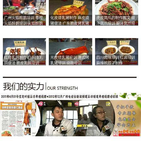
广州火焰醉鹅培训 粤煌
化皮烧乳猪制作 麻皮烧
虎皮凤爪的制作图文 豉
火焰醉鹅培训 火焰醉鹅
猪做法 广东脆皮烤乳猪
汁凤爪培训 鲍汁凤爪培
加盟
培训
训
红烧乳鸽制作 广东烧乳
光皮烧乳猪培训 港式烤
四川卤味培训 红卤培训
鸽做法 脆皮乳鸽培训
乳猪培训 烧腊培训
麻辣鸭脖子制作