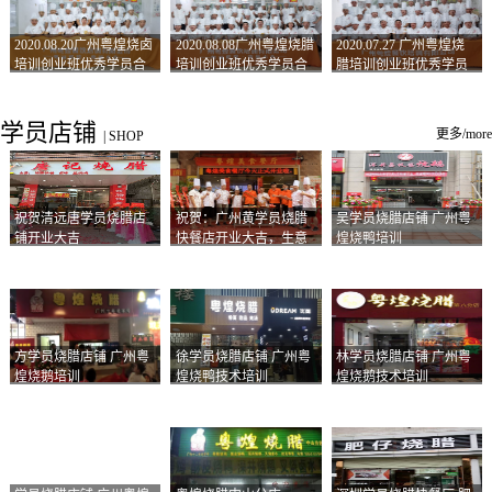
2020.08.20广州粤煌烧卤
2020.08.08广州粤煌烧腊
2020.07.27 广州粤煌烧
培训创业班优秀学员合
培训创业班优秀学员合
腊培训创业班优秀学员
影
影
合影
学员店铺
更多/more
|
SHOP
祝贺清远唐学员烧腊店
祝贺：广州黄学员烧腊
吴学员烧腊店铺 广州粤
铺开业大吉
快餐店开业大吉，生意
煌烧鸭培训
兴隆！
方学员烧腊店铺 广州粤
徐学员烧腊店铺 广州粤
林学员烧腊店铺 广州粤
煌烧鹅培训
煌烧鸭技术培训
煌烧鹅技术培训