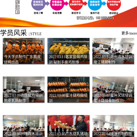
学员风采
更多/more
|
STYLE
今天学员制作广东脆皮
2022.03.11客家盐焗鸡培
2022.03.10潮州卤水培训
烧鸭出品
训 秘制手撕鸡制作
隆江猪脚制作
2022.03.09农庄烧鸡培训
2022.03.08蜜汁烧鸡翅培
2022.03.07蜜汁叉烧培训
脆皮乳鸽制作
训
蜜汁烧排骨制作
2022.03.06川味卤水培训
2022.03.05广东烧乳猪培
2022.03.04豉油鸡制作培