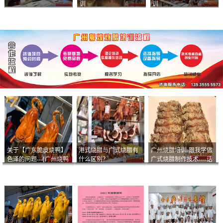
训
训
关于【广东脆皮烧鸭】
港式烧腊与广式烧腊有
广州烧腊培训-跟我学做
色泽的问题---[广州烧鸭
什么区别？
广式烧腊制作技术----话
︱广东烤鹅]什么样的色
说脆皮叉烧
泽是一个标准