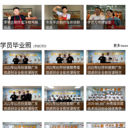
李学员制作蜜汁烧鸡翅
今天学员制作深井烧鹅
学员与师傅留影
出品
出品
学员毕业照
更多/more
|
PHOTO
2022年02月份首期广东
2022年02月份首期粤煌
2022年02月份首期广东
烧卤创业全能班课程优
烧卤创业全能班课程优
烧卤创业全能班课程优
秀学员留影
秀学员留影
秀学员留影
2022年02月份首期广东
2022年02月份首期广东
2020.08.30广州粤煌烧腊
烧卤创业全能班课程优
烧卤创业全能班课程优
技术培训创业班优秀学
秀学员留影
秀学员留影
员合影