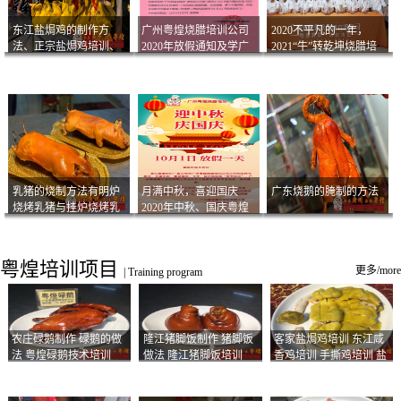
东江盐焗鸡的制作方
广州粤煌烧腊培训公司
2020不平凡的一年，
法、正宗盐焗鸡培训、
2020年放假通知及学广
2021“牛”转乾坤烧腊培
客家咸鸡技术
州烧卤技术2021年开班
训
通知
乳猪的烧制方法有明炉
月满中秋，喜迎国庆
广东烧鹅的腌制的方法
烧烤乳猪与挂炉烧烤乳
2020年中秋、国庆粤煌
猪以及乳猪酱的制作方
烧腊培训放假通知
法
粤煌培训项目
更多/more
|
Training program
农庄碌鹅制作 碌鹅的做
隆江猪脚饭制作 猪脚饭
客家盐焗鸡培训 东江咸
法 粤煌碌鹅技术培训
做法 隆江猪脚饭培训
香鸡培训 手撕鸡培训 盐
焗凤爪培训