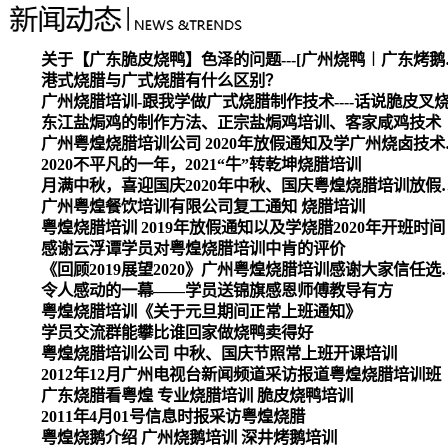
关于【广东脆皮烧
港式烧腊与广式烧腊有什么区别？
广州烧腊培训-跟我学做广式烧腊制作技术----话说脆皮叉
东江盐焗鸡的制作方法、正宗盐焗鸡培训、客家咸鸡技术
广州粤煌烧腊培
2020不平凡的一年，2021“牛”转乾坤烧腊培训
月满中秋，喜迎国庆2020
广州粤煌餐饮培训有限公司复工通知 烧腊培训
粤煌烧腊培训 2019年放假通知以及学烧腊2020年开班时间
感谢云浮谭学员对粤煌烧腊培训中肯的评价
《回顾2019展望2020》广州
令人感动的一幕——学员送锦旗感恩师傅教导有方
粤煌烧腊培训《关于元旦期间正常上班通知》
学员交流群能攀比谁回家做烧鸭卖得好
粤煌烧腊培训公司 中秋、国庆节照常上班开课培训
2012年12月广州电视台新闻频道采访报道粤煌烧腊培训班
广东烧腊看粤煌 专业烧腊培训 脆皮烧鸭培训
2011年4月01号信息时报采访粤煌烧腊
粤煌烧鹅介绍 广州烧鹅培训 深井烤鹅培训