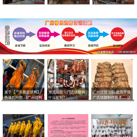
训
训
关于【广东脆皮烧鸭】
港式烧腊与广式烧腊有
广州烧腊培训-跟我学做
色泽的问题---[广州烧鸭
什么区别？
广式烧腊制作技术----话
︱广东烤鹅]什么样的色
说脆皮叉烧
泽是一个标准