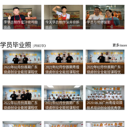
李学员制作蜜汁烧鸡翅
今天学员制作深井烧鹅
学员与师傅留影
出品
出品
学员毕业照
更多/more
|
PHOTO
2022年02月份首期广东
2022年02月份首期粤煌
2022年02月份首期广东
烧卤创业全能班课程优
烧卤创业全能班课程优
烧卤创业全能班课程优
秀学员留影
秀学员留影
秀学员留影
2022年02月份首期广东
2022年02月份首期广东
2020.08.30广州粤煌烧腊
烧卤创业全能班课程优
烧卤创业全能班课程优
技术培训创业班优秀学
秀学员留影
秀学员留影
员合影