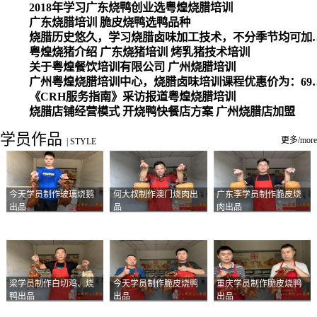
2018年学习广东烧鸭创业选粤煌烧腊培训
广东烧腊培训 脆皮烧鸭选鸭品种
烧腊历史悠久，学习烧腊卤味加工
粤煌烧猪介绍 广东烧猪培训 烤乳猪技术培训
关于粤煌餐饮培训有限公司 广州烧腊培训
广州粤煌烧腊培训中心，烧腊卤味培训课程优惠价为：6980元，学习烧腊、卤味、盐焗、白切、油鸡
《CRH服务指南》采访报道粤煌烧腊培训
烧腊店铺经营模式 开烧鸭快餐店方案 广州烧腊店加盟
学员作品
更多/more
|
STYLE
今天学员制作玻璃烧鹅
何大叔制作澳门烧肉出
广东李学员制作脆皮烧
出品
品
肉出品
梁学员制作白切鸡、烧
今天学员制作脆皮烧鸭
重庆学员制作脆皮烧鸭
鸭出品
出品
出品