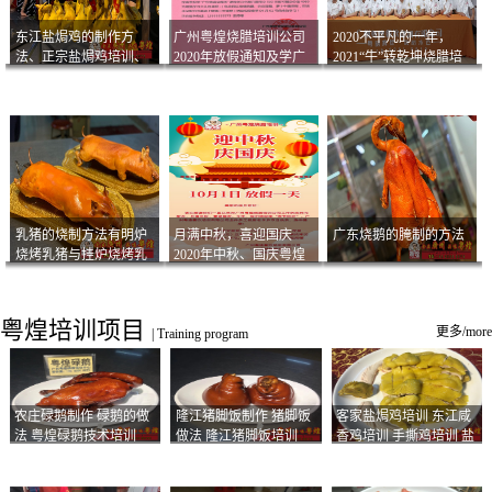
东江盐焗鸡的制作方
广州粤煌烧腊培训公司
2020不平凡的一年，
法、正宗盐焗鸡培训、
2020年放假通知及学广
2021“牛”转乾坤烧腊培
客家咸鸡技术
州烧卤技术2021年开班
训
通知
乳猪的烧制方法有明炉
月满中秋，喜迎国庆
广东烧鹅的腌制的方法
烧烤乳猪与挂炉烧烤乳
2020年中秋、国庆粤煌
猪以及乳猪酱的制作方
烧腊培训放假通知
法
粤煌培训项目
更多/more
|
Training program
农庄碌鹅制作 碌鹅的做
隆江猪脚饭制作 猪脚饭
客家盐焗鸡培训 东江咸
法 粤煌碌鹅技术培训
做法 隆江猪脚饭培训
香鸡培训 手撕鸡培训 盐
焗凤爪培训