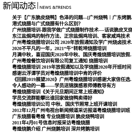
关于【广东脆皮烧
港式烧腊与广式烧腊有什么区别？
广州烧腊培训-跟我学做广式烧腊制作技术----话说脆皮叉
东江盐焗鸡的制作方法、正宗盐焗鸡培训、客家咸鸡技术
广州粤煌烧腊培
2020不平凡的一年，2021“牛”转乾坤烧腊培训
月满中秋，喜迎国庆2020
广州粤煌餐饮培训有限公司复工通知 烧腊培训
粤煌烧腊培训 2019年放假通知以及学烧腊2020年开班时间
感谢云浮谭学员对粤煌烧腊培训中肯的评价
《回顾2019展望2020》广州
令人感动的一幕——学员送锦旗感恩师傅教导有方
粤煌烧腊培训《关于元旦期间正常上班通知》
学员交流群能攀比谁回家做烧鸭卖得好
粤煌烧腊培训公司 中秋、国庆节照常上班开课培训
2012年12月广州电视台新闻频道采访报道粤煌烧腊培训班
广东烧腊看粤煌 专业烧腊培训 脆皮烧鸭培训
2011年4月01号信息时报采访粤煌烧腊
粤煌烧鹅介绍 广州烧鹅培训 深井烤鹅培训