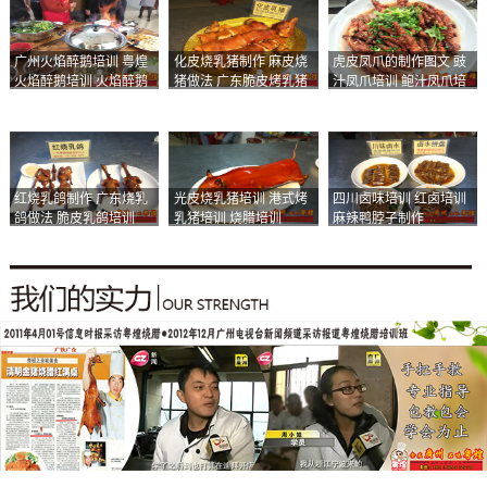
广州火焰醉鹅培训 粤煌
化皮烧乳猪制作 麻皮烧
虎皮凤爪的制作图文 豉
火焰醉鹅培训 火焰醉鹅
猪做法 广东脆皮烤乳猪
汁凤爪培训 鲍汁凤爪培
加盟
培训
训
红烧乳鸽制作 广东烧乳
光皮烧乳猪培训 港式烤
四川卤味培训 红卤培训
鸽做法 脆皮乳鸽培训
乳猪培训 烧腊培训
麻辣鸭脖子制作