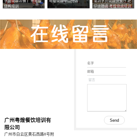
学员烧腊店铺 广州粤煌
粤煌烧腊中山分店
深圳学员烧腊快餐厅 肥
烧鸭培训
仔烧腊店 粤煌烧卤培训
学校
留言
广州粤煌餐饮培训有
限公司
广州市白云区黄石西路8号附