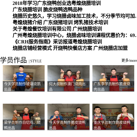
2018年学习广东烧鸭创业选粤煌烧腊培训
广东烧腊培训 脆皮烧鸭选鸭品种
烧腊历史悠久，学习烧腊卤味加工
粤煌烧猪介绍 广东烧猪培训 烤乳猪技术培训
关于粤煌餐饮培训有限公司 广州烧腊培训
广州粤煌烧腊培训中心，烧腊卤味培训课程优惠价为：6980元，学习烧腊、卤味、盐焗、白切、油鸡
《CRH服务指南》采访报道粤煌烧腊培训
烧腊店铺经营模式 开烧鸭快餐店方案 广州烧腊店加盟
学员作品
更多/more
|
STYLE
今天学员制作玻璃烧鹅
何大叔制作澳门烧肉出
广东李学员制作脆皮烧
出品
品
肉出品
梁学员制作白切鸡、烧
今天学员制作脆皮烧鸭
重庆学员制作脆皮烧鸭
鸭出品
出品
出品