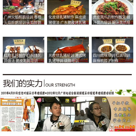
广州火焰醉鹅培训 粤煌
化皮烧乳猪制作 麻皮烧
虎皮凤爪的制作图文 豉
火焰醉鹅培训 火焰醉鹅
猪做法 广东脆皮烤乳猪
汁凤爪培训 鲍汁凤爪培
加盟
培训
训
红烧乳鸽制作 广东烧乳
光皮烧乳猪培训 港式烤
四川卤味培训 红卤培训
鸽做法 脆皮乳鸽培训
乳猪培训 烧腊培训
麻辣鸭脖子制作