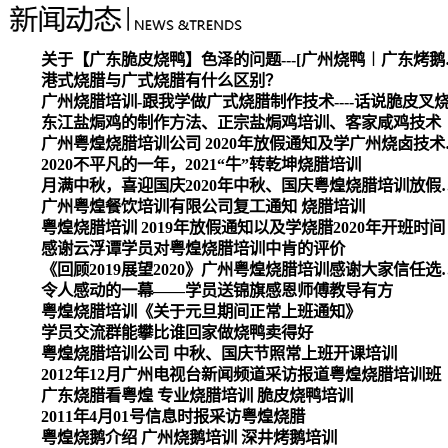
关于【广东脆皮烧
港式烧腊与广式烧腊有什么区别？
广州烧腊培训-跟我学做广式烧腊制作技术----话说脆皮叉
东江盐焗鸡的制作方法、正宗盐焗鸡培训、客家咸鸡技术
广州粤煌烧腊培
2020不平凡的一年，2021“牛”转乾坤烧腊培训
月满中秋，喜迎国庆2020
广州粤煌餐饮培训有限公司复工通知 烧腊培训
粤煌烧腊培训 2019年放假通知以及学烧腊2020年开班时间
感谢云浮谭学员对粤煌烧腊培训中肯的评价
《回顾2019展望2020》广州
令人感动的一幕——学员送锦旗感恩师傅教导有方
粤煌烧腊培训《关于元旦期间正常上班通知》
学员交流群能攀比谁回家做烧鸭卖得好
粤煌烧腊培训公司 中秋、国庆节照常上班开课培训
2012年12月广州电视台新闻频道采访报道粤煌烧腊培训班
广东烧腊看粤煌 专业烧腊培训 脆皮烧鸭培训
2011年4月01号信息时报采访粤煌烧腊
粤煌烧鹅介绍 广州烧鹅培训 深井烤鹅培训