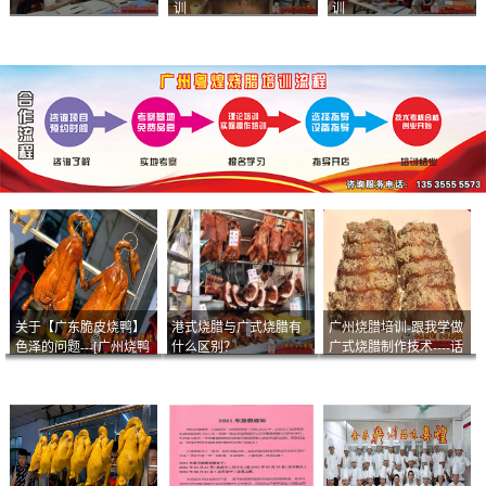
训
训
关于【广东脆皮烧鸭】
港式烧腊与广式烧腊有
广州烧腊培训-跟我学做
色泽的问题---[广州烧鸭
什么区别？
广式烧腊制作技术----话
︱广东烤鹅]什么样的色
说脆皮叉烧
泽是一个标准