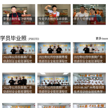
李学员制作蜜汁烧鸡翅
今天学员制作深井烧鹅
学员与师傅留影
出品
出品
学员毕业照
更多/more
|
PHOTO
2022年02月份首期广东
2022年02月份首期粤煌
2022年02月份首期广东
烧卤创业全能班课程优
烧卤创业全能班课程优
烧卤创业全能班课程优
秀学员留影
秀学员留影
秀学员留影
2022年02月份首期广东
2022年02月份首期广东
2020.08.30广州粤煌烧腊
烧卤创业全能班课程优
烧卤创业全能班课程优
技术培训创业班优秀学
秀学员留影
秀学员留影
员合影