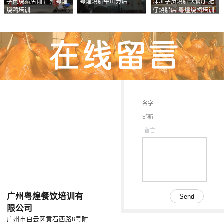
学员烧腊店铺 广州粤煌
粤煌烧腊中山分店
深圳学员烧腊快餐厅 肥
烧鸭培训
仔烧腊店 粤煌烧卤培训
学校
留言
广州粤煌餐饮培训有
限公司
广州市白云区黄石西路8号附