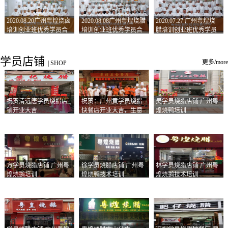
2020.08.20广州粤煌烧卤
2020.08.08广州粤煌烧腊
2020.07.27 广州粤煌烧
培训创业班优秀学员合
培训创业班优秀学员合
腊培训创业班优秀学员
影
影
合影
学员店铺
更多/more
|
SHOP
祝贺清远唐学员烧腊店
祝贺：广州黄学员烧腊
吴学员烧腊店铺 广州粤
铺开业大吉
快餐店开业大吉，生意
煌烧鸭培训
兴隆！
方学员烧腊店铺 广州粤
徐学员烧腊店铺 广州粤
林学员烧腊店铺 广州粤
煌烧鹅培训
煌烧鸭技术培训
煌烧鹅技术培训