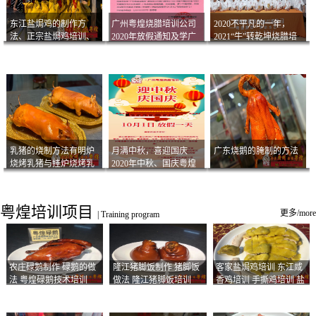
东江盐焗鸡的制作方
广州粤煌烧腊培训公司
2020不平凡的一年，
法、正宗盐焗鸡培训、
2020年放假通知及学广
2021“牛”转乾坤烧腊培
客家咸鸡技术
州烧卤技术2021年开班
训
通知
乳猪的烧制方法有明炉
月满中秋，喜迎国庆
广东烧鹅的腌制的方法
烧烤乳猪与挂炉烧烤乳
2020年中秋、国庆粤煌
猪以及乳猪酱的制作方
烧腊培训放假通知
法
粤煌培训项目
更多/more
|
Training program
农庄碌鹅制作 碌鹅的做
隆江猪脚饭制作 猪脚饭
客家盐焗鸡培训 东江咸
法 粤煌碌鹅技术培训
做法 隆江猪脚饭培训
香鸡培训 手撕鸡培训 盐
焗凤爪培训