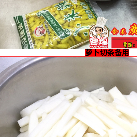
萝卜切条备用