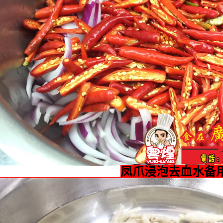
凤爪浸泡去血水备