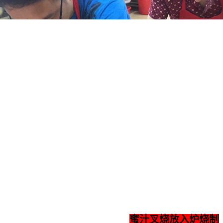
蜜汁叉烧放入炉烧制