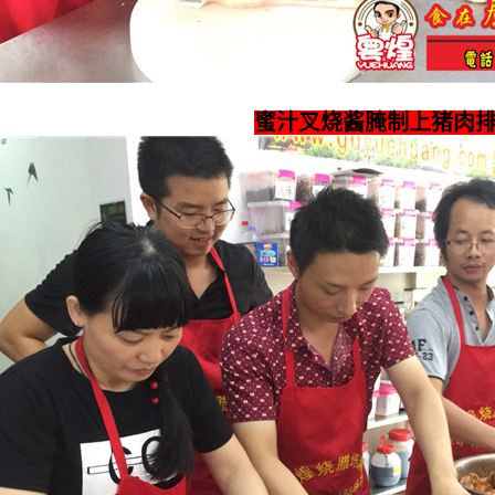
蜜汁叉烧酱腌制上猪肉