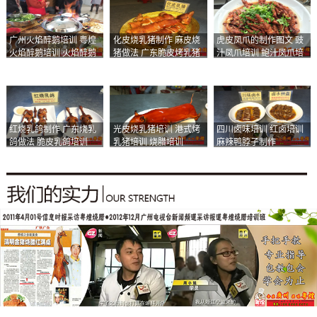
广州火焰醉鹅培训 粤煌
化皮烧乳猪制作 麻皮烧
虎皮凤爪的制作图文 豉
火焰醉鹅培训 火焰醉鹅
猪做法 广东脆皮烤乳猪
汁凤爪培训 鲍汁凤爪培
加盟
培训
训
红烧乳鸽制作 广东烧乳
光皮烧乳猪培训 港式烤
四川卤味培训 红卤培训
鸽做法 脆皮乳鸽培训
乳猪培训 烧腊培训
麻辣鸭脖子制作