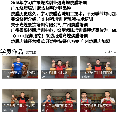
2018年学习广东烧鸭创业选粤煌烧腊培训
广东烧腊培训 脆皮烧鸭选鸭品种
烧腊历史悠久，学习烧腊卤味加工
粤煌烧猪介绍 广东烧猪培训 烤乳猪技术培训
关于粤煌餐饮培训有限公司 广州烧腊培训
广州粤煌烧腊培训中心，烧腊卤味培训课程优惠价为：6980元，学习烧腊、卤味、盐焗、白切、油鸡
《CRH服务指南》采访报道粤煌烧腊培训
烧腊店铺经营模式 开烧鸭快餐店方案 广州烧腊店加盟
学员作品
更多/more
|
STYLE
今天学员制作玻璃烧鹅
何大叔制作澳门烧肉出
广东李学员制作脆皮烧
出品
品
肉出品
梁学员制作白切鸡、烧
今天学员制作脆皮烧鸭
重庆学员制作脆皮烧鸭
鸭出品
出品
出品