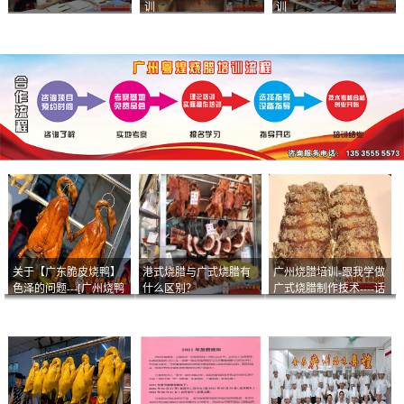
训
训
关于【广东脆皮烧鸭】
港式烧腊与广式烧腊有
广州烧腊培训-跟我学做
色泽的问题---[广州烧鸭
什么区别？
广式烧腊制作技术----话
︱广东烤鹅]什么样的色
说脆皮叉烧
泽是一个标准