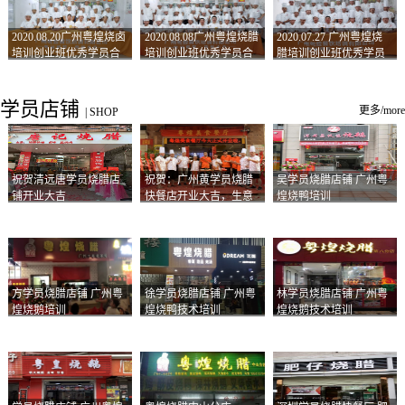
2020.08.20广州粤煌烧卤
2020.08.08广州粤煌烧腊
2020.07.27 广州粤煌烧
培训创业班优秀学员合
培训创业班优秀学员合
腊培训创业班优秀学员
影
影
合影
学员店铺
更多/more
|
SHOP
祝贺清远唐学员烧腊店
祝贺：广州黄学员烧腊
吴学员烧腊店铺 广州粤
铺开业大吉
快餐店开业大吉，生意
煌烧鸭培训
兴隆！
方学员烧腊店铺 广州粤
徐学员烧腊店铺 广州粤
林学员烧腊店铺 广州粤
煌烧鹅培训
煌烧鸭技术培训
煌烧鹅技术培训