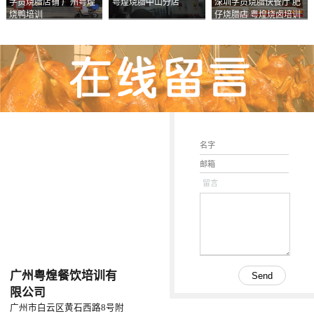
学员烧腊店铺 广州粤煌
粤煌烧腊中山分店
深圳学员烧腊快餐厅 肥
烧鸭培训
仔烧腊店 粤煌烧卤培训
学校
留言
广州粤煌餐饮培训有
限公司
广州市白云区黄石西路8号附