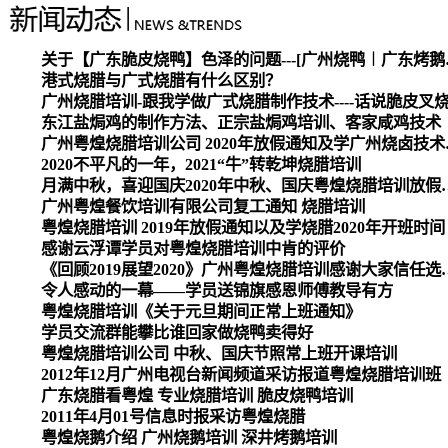
关于【广东脆皮烧
港式烧腊与广式烧腊有什么区别？
广州烧腊培训-跟我学做广式烧腊制作技术----话说脆皮叉
东江盐焗鸡的制作方法、正宗盐焗鸡培训、客家咸鸡技术
广州粤煌烧腊培
2020不平凡的一年，2021“牛”转乾坤烧腊培训
月满中秋，喜迎国庆2020
广州粤煌餐饮培训有限公司复工通知 烧腊培训
粤煌烧腊培训 2019年放假通知以及学烧腊2020年开班时间
感谢云浮谭学员对粤煌烧腊培训中肯的评价
《回顾2019展望2020》广州
令人感动的一幕——学员送锦旗感恩师傅教导有方
粤煌烧腊培训《关于元旦期间正常上班通知》
学员交流群能攀比谁回家做烧鸭卖得好
粤煌烧腊培训公司 中秋、国庆节照常上班开课培训
2012年12月广州电视台新闻频道采访报道粤煌烧腊培训班
广东烧腊看粤煌 专业烧腊培训 脆皮烧鸭培训
2011年4月01号信息时报采访粤煌烧腊
粤煌烧鹅介绍 广州烧鹅培训 深井烤鹅培训