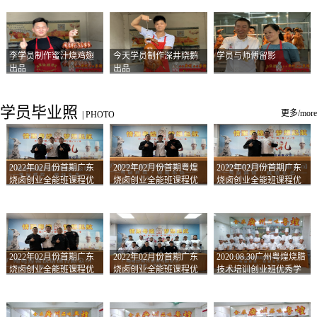
李学员制作蜜汁烧鸡翅
今天学员制作深井烧鹅
学员与师傅留影
出品
出品
学员毕业照
更多/more
|
PHOTO
2022年02月份首期广东
2022年02月份首期粤煌
2022年02月份首期广东
烧卤创业全能班课程优
烧卤创业全能班课程优
烧卤创业全能班课程优
秀学员留影
秀学员留影
秀学员留影
2022年02月份首期广东
2022年02月份首期广东
2020.08.30广州粤煌烧腊
烧卤创业全能班课程优
烧卤创业全能班课程优
技术培训创业班优秀学
秀学员留影
秀学员留影
员合影