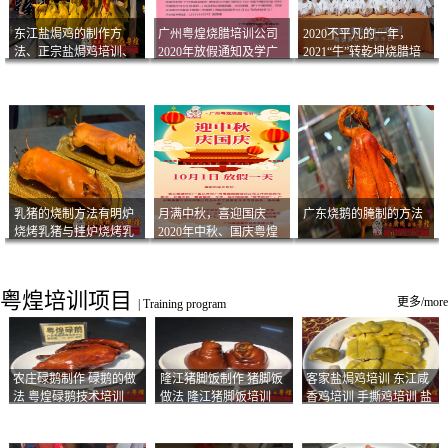
东江盐焗鸡的制作方
广州粤煌烧腊培训公司
2020不平凡的一年，
法、正宗盐焗鸡培训、
2020年放假通知及学广
2021“牛”转乾坤烧腊培
客家咸鸡技术
州烧卤技术2021年开班
训
通知
乳猪的烧制方法有明炉
月满中秋，喜迎国庆
广东烧鹅的腌制的方法
烧烤乳猪与挂炉烧烤乳
2020年中秋、国庆粤煌
猪以及乳猪酱的制作方
烧腊培训放假通知
法
粤煌培训项目
更多/more
|
Training program
农庄碌鹅制作 碌鹅的做
隆江猪脚饭制作 猪脚饭
客家盐焗鸡培训 东江咸
法 粤煌碌鹅技术培训
做法 隆江猪脚饭培训
香鸡培训 手撕鸡培训 盐
焗凤爪培训