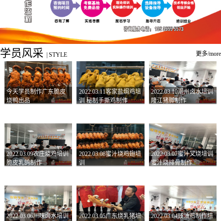
学员风采
更多/more
|
STYLE
今天学员制作广东脆皮
2022.03.11客家盐焗鸡培
2022.03.10潮州卤水培训
烧鸭出品
训 秘制手撕鸡制作
隆江猪脚制作
2022.03.09农庄烧鸡培训
2022.03.08蜜汁烧鸡翅培
2022.03.07蜜汁叉烧培训
脆皮乳鸽制作
训
蜜汁烧排骨制作
2022.03.06川味卤水培训
2022.03.05广东烧乳猪培
2022.03.04豉油鸡制作培