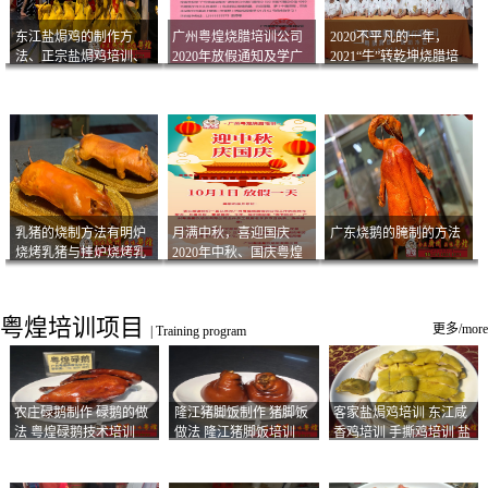
东江盐焗鸡的制作方
广州粤煌烧腊培训公司
2020不平凡的一年，
法、正宗盐焗鸡培训、
2020年放假通知及学广
2021“牛”转乾坤烧腊培
客家咸鸡技术
州烧卤技术2021年开班
训
通知
乳猪的烧制方法有明炉
月满中秋，喜迎国庆
广东烧鹅的腌制的方法
烧烤乳猪与挂炉烧烤乳
2020年中秋、国庆粤煌
猪以及乳猪酱的制作方
烧腊培训放假通知
法
粤煌培训项目
更多/more
|
Training program
农庄碌鹅制作 碌鹅的做
隆江猪脚饭制作 猪脚饭
客家盐焗鸡培训 东江咸
法 粤煌碌鹅技术培训
做法 隆江猪脚饭培训
香鸡培训 手撕鸡培训 盐
焗凤爪培训