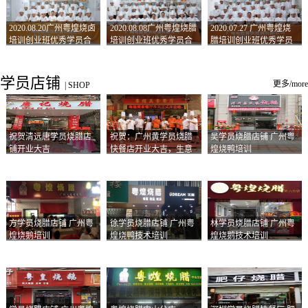
2020.08.20广州粤煌烧卤
2020.08.08广州粤煌烧腊
2020.07.27 广州粤煌烧
培训创业班优秀学员合
培训创业班优秀学员合
腊培训创业班优秀学员
影
影
合影
学员店铺
更多/more
|
SHOP
祝贺清远唐学员烧腊店
祝贺：广州黄学员烧腊
吴学员烧腊店铺 广州粤
铺开业大吉
快餐店开业大吉，生意
煌烧鸭培训
兴隆！
方学员烧腊店铺 广州粤
徐学员烧腊店铺 广州粤
林学员烧腊店铺 广州粤
煌烧鹅培训
煌烧鸭技术培训
煌烧鹅技术培训