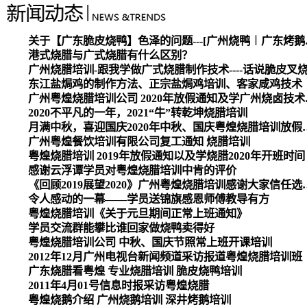
关于【广东脆皮烧
港式烧腊与广式烧腊有什么区别？
广州烧腊培训-跟我学做广式烧腊制作技术----话说脆皮叉
东江盐焗鸡的制作方法、正宗盐焗鸡培训、客家咸鸡技术
广州粤煌烧腊培
2020不平凡的一年，2021“牛”转乾坤烧腊培训
月满中秋，喜迎国庆2020
广州粤煌餐饮培训有限公司复工通知 烧腊培训
粤煌烧腊培训 2019年放假通知以及学烧腊2020年开班时间
感谢云浮谭学员对粤煌烧腊培训中肯的评价
《回顾2019展望2020》广州
令人感动的一幕——学员送锦旗感恩师傅教导有方
粤煌烧腊培训《关于元旦期间正常上班通知》
学员交流群能攀比谁回家做烧鸭卖得好
粤煌烧腊培训公司 中秋、国庆节照常上班开课培训
2012年12月广州电视台新闻频道采访报道粤煌烧腊培训班
广东烧腊看粤煌 专业烧腊培训 脆皮烧鸭培训
2011年4月01号信息时报采访粤煌烧腊
粤煌烧鹅介绍 广州烧鹅培训 深井烤鹅培训