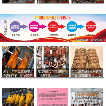
训
训
关于【广东脆皮烧鸭】
港式烧腊与广式烧腊有
广州烧腊培训-跟我学做
色泽的问题---[广州烧鸭
什么区别？
广式烧腊制作技术----话
︱广东烤鹅]什么样的色
说脆皮叉烧
泽是一个标准