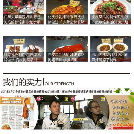
广州火焰醉鹅培训 粤煌
化皮烧乳猪制作 麻皮烧
虎皮凤爪的制作图文 豉
火焰醉鹅培训 火焰醉鹅
猪做法 广东脆皮烤乳猪
汁凤爪培训 鲍汁凤爪培
加盟
培训
训
红烧乳鸽制作 广东烧乳
光皮烧乳猪培训 港式烤
四川卤味培训 红卤培训
鸽做法 脆皮乳鸽培训
乳猪培训 烧腊培训
麻辣鸭脖子制作