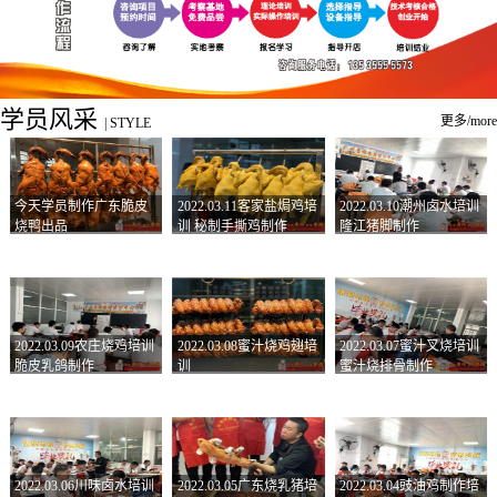
学员风采
更多/more
|
STYLE
今天学员制作广东脆皮
2022.03.11客家盐焗鸡培
2022.03.10潮州卤水培训
烧鸭出品
训 秘制手撕鸡制作
隆江猪脚制作
2022.03.09农庄烧鸡培训
2022.03.08蜜汁烧鸡翅培
2022.03.07蜜汁叉烧培训
脆皮乳鸽制作
训
蜜汁烧排骨制作
2022.03.06川味卤水培训
2022.03.05广东烧乳猪培
2022.03.04豉油鸡制作培