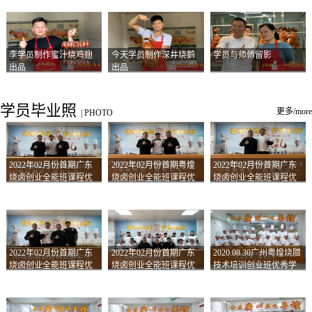
李学员制作蜜汁烧鸡翅
今天学员制作深井烧鹅
学员与师傅留影
出品
出品
学员毕业照
更多/more
|
PHOTO
2022年02月份首期广东
2022年02月份首期粤煌
2022年02月份首期广东
烧卤创业全能班课程优
烧卤创业全能班课程优
烧卤创业全能班课程优
秀学员留影
秀学员留影
秀学员留影
2022年02月份首期广东
2022年02月份首期广东
2020.08.30广州粤煌烧腊
烧卤创业全能班课程优
烧卤创业全能班课程优
技术培训创业班优秀学
秀学员留影
秀学员留影
员合影