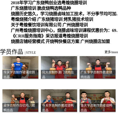
2018年学习广东烧鸭创业选粤煌烧腊培训
广东烧腊培训 脆皮烧鸭选鸭品种
烧腊历史悠久，学习烧腊卤味加工
粤煌烧猪介绍 广东烧猪培训 烤乳猪技术培训
关于粤煌餐饮培训有限公司 广州烧腊培训
广州粤煌烧腊培训中心，烧腊卤味培训课程优惠价为：6980元，学习烧腊、卤味、盐焗、白切、油鸡
《CRH服务指南》采访报道粤煌烧腊培训
烧腊店铺经营模式 开烧鸭快餐店方案 广州烧腊店加盟
学员作品
更多/more
|
STYLE
今天学员制作玻璃烧鹅
何大叔制作澳门烧肉出
广东李学员制作脆皮烧
出品
品
肉出品
梁学员制作白切鸡、烧
今天学员制作脆皮烧鸭
重庆学员制作脆皮烧鸭
鸭出品
出品
出品