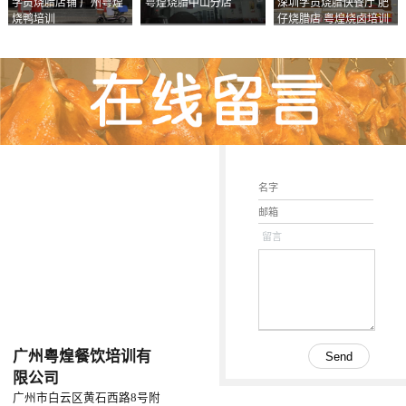
学员烧腊店铺 广州粤煌
粤煌烧腊中山分店
深圳学员烧腊快餐厅 肥
烧鸭培训
仔烧腊店 粤煌烧卤培训
学校
留言
广州粤煌餐饮培训有
限公司
广州市白云区黄石西路8号附