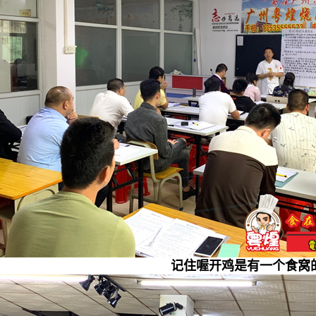
记住喔开鸡是有一个食窝