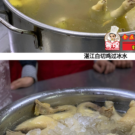
湛江白切鸡过冰水