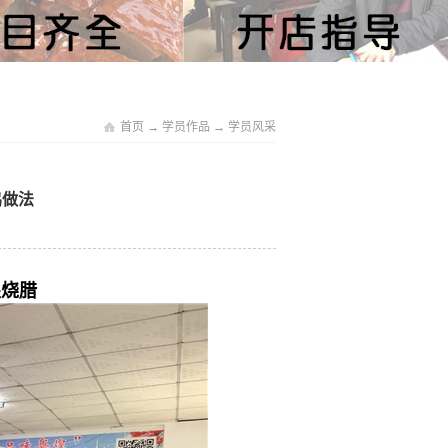
首页
→
学员作品
→
学员风采
鸡做法
煌烧腊